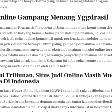
la ini tetap ada banyak bettor yang belum bisa mengetahui beragam
nya.
Online Gampang Menang Yggdrasil
ggunakan Pragmatic Play, petaruh bisa mendapatkan keuntungan de
, ini adalah hal yang benar – benar perlu dalam permainan judi casino 
uch ialah solusi paling kompetitif untuk perlengkapan seluler denga
n judi slot online teranyar 2022 paling gampang dimainkan. Permaina
eka dirancang semuanya dengan ekstra permainan link slot online te
 portofolio mereka dan menjadikannya penyedia permainan hebat se
awaran kita untuk klien kita. Sekarang ini keberadaan game slot onlin
 dengan mudah ditemukan oleh semua bettor.
ai Triliunan, Situs Judi Online Masih M
 Di Indonesia
n Luar Negeri RI memberikan 62 WNI yang telah sukses dibebaskan b
 perusahaan online Scammer di Sihanoukville, Kamboja akan segera 
ir. Setiap Orang bersama dengan sengaja dan tanpa hak mendistribusi
sikan, dan/atau membuat dapat diaksesnya Informasi atau Dokumen E