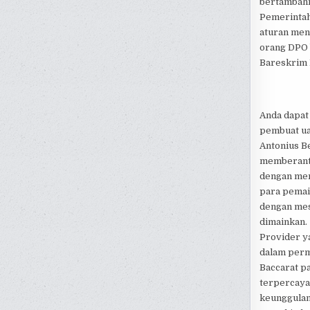
bertambahn
Pemerintah
aturan men
orang DPO b
Bareskrim 
Anda dapat 
pembuat ua
Antonius B
memberanta
dengan mena
para pemai
dengan mesi
dimainkan.
Provider y
dalam perm
Baccarat pa
terpercaya
keunggulan 