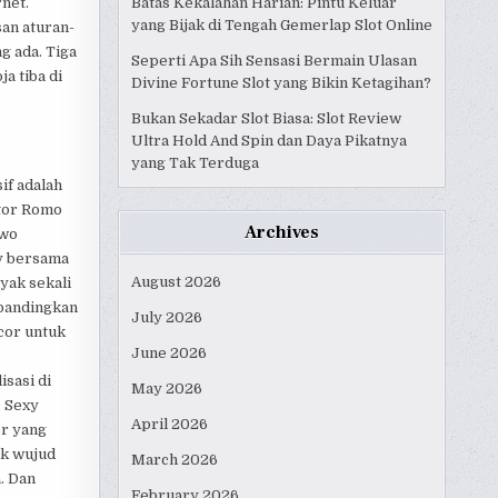
net.
Batas Kekalahan Harian: Pintu Keluar
yang Bijak di Tengah Gemerlap Slot Online
an aturan-
 ada. Tiga
Seperti Apa Sih Sensasi Bermain Ulasan
a tiba di
Divine Fortune Slot yang Bikin Ketagihan?
Bukan Sekadar Slot Biasa: Slot Review
Ultra Hold And Spin dan Daya Pikatnya
yang Tak Terduga
if adalah
stor Romo
Archives
owo
py bersama
August 2026
yak sekali
ibandingkan
July 2026
cor untuk
June 2026
sasi di
May 2026
, Sexy
April 2026
er yang
ak wujud
March 2026
. Dan
February 2026