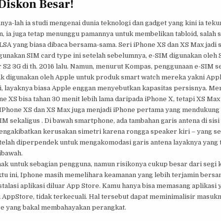
Diskon Besar!
ya-lah ia studi mengenai dunia teknologi dan gadget yang kini ia teku
n, ia juga tetap menunggu pamannya untuk membelikan tabloid, salah 
LSA yang biasa dibaca bersama-sama. Seri iPhone XS dan XS Max jadi
unakan SIM card type ini setelah sebelumnya, e-SIM digunakan oleh
r S2 3G di th. 2016 lalu. Namun, menurut Kompas, penggunaan e-SIM se
jak digunakan oleh Apple untuk produk smart watch mereka yakni Appl
ai, layaknya biasa Apple enggan menyebutkan kapasitas persisnya. M
ne XS bisa tahan 30 menit lebih lama daripada iPhone X, tetapi XS Max
. IPhone XS dan XS Max juga menjadi iPhone pertama yang mendukun
IM sekaligus . Di bawah smartphone, ada tambahan garis antena di sisi k
engakibatkan kerusakan simetri karena rongga speaker kiri – yang s
 telah diperpendek untuk mengakomodasi garis antena layaknya yang t
ibawah.
k untuk sebagian pengguna, namun risikonya cukup besar dari segi 
tu ini, Iphone masih memelihara keamanan yang lebih terjamin bers
talasi aplikasi diluar App Store. Kamu hanya bisa memasang aplikasi 
i AppStore, tidak terkecuali. Hal tersebut dapat meminimalisir masuk
e yang bakal membahayakan perangkat.