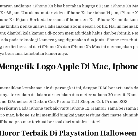
taran audionya, iPhone Xs bisa bertahan hingga 60 jam, iPhone Xs Ma
 Xr 65 jam. Untuk memutar video, iPhone Xs bertahan 14 jam, iPhone 
hone Xr 16 jam. Berbeda bersama iPhone seri Xs, iPhone Xr miliki ka
ngkinkan penggunanya laksanakan zoom secara optik. Hal ini mengak
yang diambil kala kamera di-zoom menjadi tidak halus dan berbintik. P
 ada pada teknologi kamera yang digunakan dua jenis iPhone tersebut
g terdiri berasal dari iPhone Xs dan iPhone Xs Max ini memanjakan pa
ya bersama kehebatan kameranya.
Mengetik Logo Apple Di Mac, Iphon
menaikkan ketahanan air di perangkat ini, dengan IP68 berarti anda d
nya terendam di dalam air sedalam dua meter selama 30 menit. Nam
ne 12Voucher & Diskon Cek Promo 11.11 Shopee Cek Promo SOS
erikutnya ada iPhone terbaik yaitu iPhone 12. Hampir sama bersama
ro max, iPhone 12 ini memiliki bingkai yang terbuat dari matte alumin
Phone pro.max terbuat berasal dari stainless steel.
oror Terbaik Di Playstation Halloween 