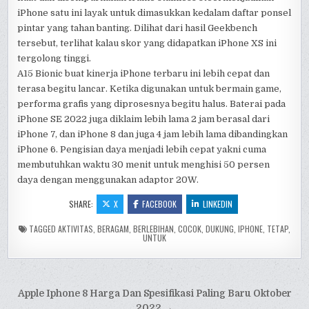
iPhone satu ini layak untuk dimasukkan kedalam daftar ponsel
pintar yang tahan banting. Dilihat dari hasil Geekbench
tersebut, terlihat kalau skor yang didapatkan iPhone XS ini
tergolong tinggi.
A15 Bionic buat kinerja iPhone terbaru ini lebih cepat dan
terasa begitu lancar. Ketika digunakan untuk bermain game,
performa grafis yang diprosesnya begitu halus. Baterai pada
iPhone SE 2022 juga diklaim lebih lama 2 jam berasal dari
iPhone 7, dan iPhone 8 dan juga 4 jam lebih lama dibandingkan
iPhone 6. Pengisian daya menjadi lebih cepat yakni cuma
membutuhkan waktu 30 menit untuk menghisi 50 persen
daya dengan menggunakan adaptor 20W.
SHARE:
X
FACEBOOK
LINKEDIN
TAGGED
AKTIVITAS
,
BERAGAM
,
BERLEBIHAN
,
COCOK
,
DUKUNG
,
IPHONE
,
TETAP
,
UNTUK
Post
Apple Iphone 8 Harga Dan Spesifikasi Paling Baru Oktober
2022 →