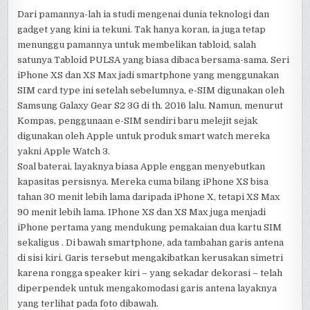
Dari pamannya-lah ia studi mengenai dunia teknologi dan
gadget yang kini ia tekuni. Tak hanya koran, ia juga tetap
menunggu pamannya untuk membelikan tabloid, salah
satunya Tabloid PULSA yang biasa dibaca bersama-sama. Seri
iPhone XS dan XS Max jadi smartphone yang menggunakan
SIM card type ini setelah sebelumnya, e-SIM digunakan oleh
Samsung Galaxy Gear S2 3G di th. 2016 lalu. Namun, menurut
Kompas, penggunaan e-SIM sendiri baru melejit sejak
digunakan oleh Apple untuk produk smart watch mereka
yakni Apple Watch 3.
Soal baterai, layaknya biasa Apple enggan menyebutkan
kapasitas persisnya. Mereka cuma bilang iPhone XS bisa
tahan 30 menit lebih lama daripada iPhone X, tetapi XS Max
90 menit lebih lama. IPhone XS dan XS Max juga menjadi
iPhone pertama yang mendukung pemakaian dua kartu SIM
sekaligus . Di bawah smartphone, ada tambahan garis antena
di sisi kiri. Garis tersebut mengakibatkan kerusakan simetri
karena rongga speaker kiri – yang sekadar dekorasi – telah
diperpendek untuk mengakomodasi garis antena layaknya
yang terlihat pada foto dibawah.