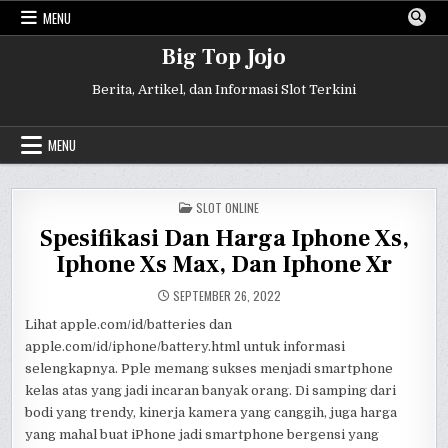
Skip
MENU
to
content
Big Top Jojo
Berita, Artikel, dan Informasi Slot Terkini
MENU
POSTED
SLOT ONLINE
IN
Spesifikasi Dan Harga Iphone Xs,
Iphone Xs Max, Dan Iphone Xr
SEPTEMBER 26, 2022
Lihat apple.com/id/batteries dan
apple.com/id/iphone/battery.html untuk informasi
selengkapnya. Pple memang sukses menjadi smartphone
kelas atas yang jadi incaran banyak orang. Di samping dari
bodi yang trendy, kinerja kamera yang canggih, juga harga
yang mahal buat iPhone jadi smartphone bergensi yang