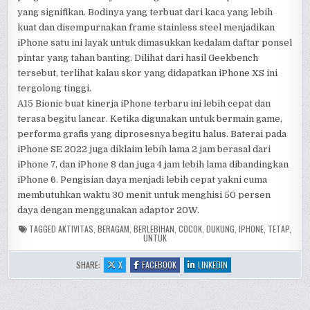
yang signifikan. Bodinya yang terbuat dari kaca yang lebih
kuat dan disempurnakan frame stainless steel menjadikan
iPhone satu ini layak untuk dimasukkan kedalam daftar ponsel
pintar yang tahan banting. Dilihat dari hasil Geekbench
tersebut, terlihat kalau skor yang didapatkan iPhone XS ini
tergolong tinggi.
A15 Bionic buat kinerja iPhone terbaru ini lebih cepat dan
terasa begitu lancar. Ketika digunakan untuk bermain game,
performa grafis yang diprosesnya begitu halus. Baterai pada
iPhone SE 2022 juga diklaim lebih lama 2 jam berasal dari
iPhone 7, dan iPhone 8 dan juga 4 jam lebih lama dibandingkan
iPhone 6. Pengisian daya menjadi lebih cepat yakni cuma
membutuhkan waktu 30 menit untuk menghisi 50 persen
daya dengan menggunakan adaptor 20W.
TAGGED
AKTIVITAS
,
BERAGAM
,
BERLEBIHAN
,
COCOK
,
DUKUNG
,
IPHONE
,
TETAP
,
UNTUK
:
:
:
SHARE:
X
FACEBOOK
LINKEDIN
SPESIFIKASI
SPESIFIKASI
SPESIFIKASI
DAN
DAN
DAN
HARGA
HARGA
HARGA
IPHONE
IPHONE
IPHONE
XS,
XS,
XS,