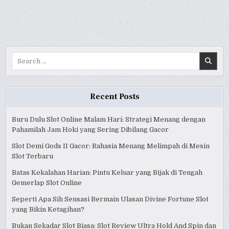
IPHONE
IPHONE
IPHONE
XS
XS
XS
MAX,
MAX,
MAX,
DAN
DAN
DAN
IPHONE
IPHONE
IPHONE
XR
XR
XR
Search
for:
Recent Posts
Buru Dulu Slot Online Malam Hari: Strategi Menang dengan
Pahamilah Jam Hoki yang Sering Dibilang Gacor
Slot Demi Gods II Gacor: Rahasia Menang Melimpah di Mesin
Slot Terbaru
Batas Kekalahan Harian: Pintu Keluar yang Bijak di Tengah
Gemerlap Slot Online
Seperti Apa Sih Sensasi Bermain Ulasan Divine Fortune Slot
yang Bikin Ketagihan?
Bukan Sekadar Slot Biasa: Slot Review Ultra Hold And Spin dan