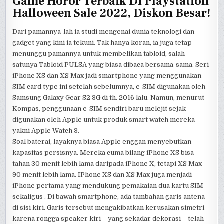
Game Horor Terbaik Di Playstation
Halloween Sale 2022, Diskon Besar!
Dari pamannya-lah ia studi mengenai dunia teknologi dan
gadget yang kini ia tekuni. Tak hanya koran, ia juga tetap
menunggu pamannya untuk membelikan tabloid, salah
satunya Tabloid PULSA yang biasa dibaca bersama-sama. Seri
iPhone XS dan XS Max jadi smartphone yang menggunakan
SIM card type ini setelah sebelumnya, e-SIM digunakan oleh
Samsung Galaxy Gear S2 3G di th. 2016 lalu. Namun, menurut
Kompas, penggunaan e-SIM sendiri baru melejit sejak
digunakan oleh Apple untuk produk smart watch mereka
yakni Apple Watch 3.
Soal baterai, layaknya biasa Apple enggan menyebutkan
kapasitas persisnya. Mereka cuma bilang iPhone XS bisa
tahan 30 menit lebih lama daripada iPhone X, tetapi XS Max
90 menit lebih lama. IPhone XS dan XS Max juga menjadi
iPhone pertama yang mendukung pemakaian dua kartu SIM
sekaligus . Di bawah smartphone, ada tambahan garis antena
di sisi kiri. Garis tersebut mengakibatkan kerusakan simetri
karena rongga speaker kiri – yang sekadar dekorasi – telah