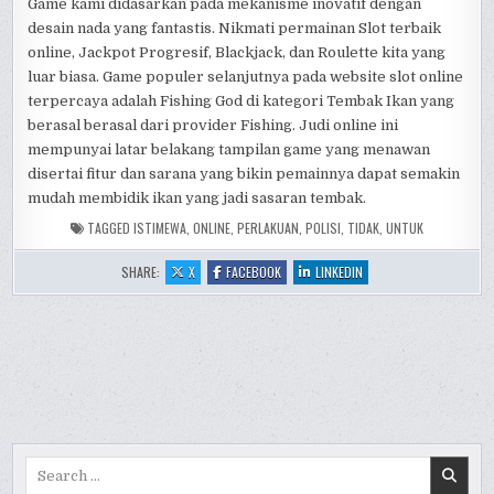
Game kami didasarkan pada mekanisme inovatif dengan
desain nada yang fantastis. Nikmati permainan Slot terbaik
online, Jackpot Progresif, Blackjack, dan Roulette kita yang
luar biasa. Game populer selanjutnya pada website slot online
terpercaya adalah Fishing God di kategori Tembak Ikan yang
berasal berasal dari provider Fishing. Judi online ini
mempunyai latar belakang tampilan game yang menawan
disertai fitur dan sarana yang bikin pemainnya dapat semakin
mudah membidik ikan yang jadi sasaran tembak.
TAGGED
ISTIMEWA
,
ONLINE
,
PERLAKUAN
,
POLISI
,
TIDAK
,
UNTUK
:
:
:
SHARE:
X
FACEBOOK
LINKEDIN
BERITA:
BERITA:
BERITA:
TIDAK
TIDAK
TIDAK
ADA
ADA
ADA
PERLAKUAN
PERLAKUAN
PERLAKUAN
ISTIMEWA
ISTIMEWA
ISTIMEWA
UNTUK
UNTUK
UNTUK
BOS
BOS
BOS
JUDI
JUDI
JUDI
ONLINE
ONLINE
ONLINE
Search
for: