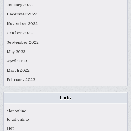
January 2023
December 2022
November 2022
October 2022
September 2022
May 2022
April 2022
March 2022
February 2022
Links
slot online
togel online
slot