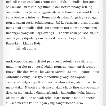
pribadi maupun dalam group penduduk. Perjudian bersama
bersaranakan teknologi tumbuh dan berkembang seiring
bertambahnya para pengguna alat-alat komunikasi elektronik
yang berbasis internet. Pemerintah dalam fungsinya sebagai
pengawasan sosial telah mengambil keputusan aturan-aturan
mengenai perjudian didalam rumusan peraturan perundang-
undangan yang ada. Tiga orang DPO berkenaan persoalan judi
online yang dipulangkan berasal dari Kamboja tiba di
Bareskrim Mabes Polri.
Anda dapat bermain di slot progresif sebulan sekali, tetapi
umumnya slot progresif adalah pembuat uang untuk tempat
tinggal jika dari waktu ke waktu. Merdeka.com – Pastor Romo
Antonius Benny Susetyo mendukung langkah Kapolri
Jenderal Listyo Sigit Prabowo memberantas judi online. Dia
mengatakan Kapolri telah laksanakan shock therapy bersama
dengan menangkap diantara bandar judi online kelas kakap.
Slot88 telah bikin banyak sekali para pemain slot Indonesia
sukses meraih keuntungan yang sangat besar. Jika