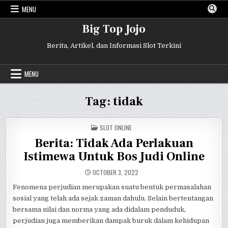
Skip
MENU
to
content
Big Top Jojo
Berita, Artikel, dan Informasi Slot Terkini
MENU
Tag:
tidak
POSTED
SLOT ONLINE
IN
Berita: Tidak Ada Perlakuan
Istimewa Untuk Bos Judi Online
OCTOBER 3, 2022
Fenomena perjudian merupakan suatu bentuk permasalahan
sosial yang telah ada sejak zaman dahulu. Selain bertentangan
bersama nilai dan norma yang ada didalam penduduk,
perjudian juga memberikan dampak buruk dalam kehidupan