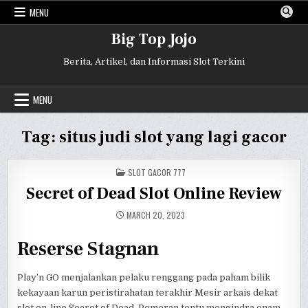
Skip
MENU
to
content
Big Top Jojo
Berita, Artikel, dan Informasi Slot Terkini
MENU
Tag:
situs judi slot yang lagi gacor
POSTED
SLOT GACOR 777
IN
Secret of Dead Slot Online Review
MARCH 20, 2023
Reserse Stagnan
Play’n GO menjalankan pelaku renggang pada paham bilik
kekayaan karun peristirahatan terakhir Mesir arkais dekat
slot on-line Secret of Dead. Pemeran tentu mengindra enam