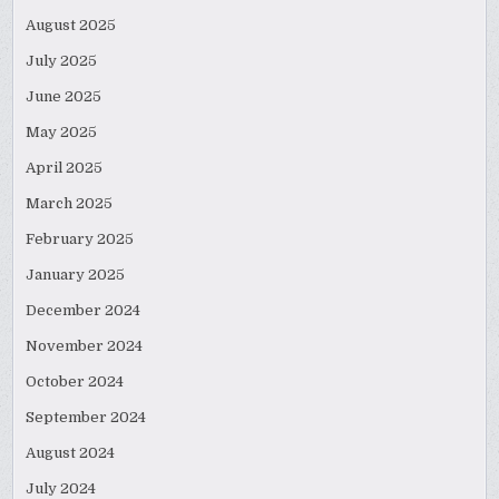
August 2025
July 2025
June 2025
May 2025
April 2025
March 2025
February 2025
January 2025
December 2024
November 2024
October 2024
September 2024
August 2024
July 2024