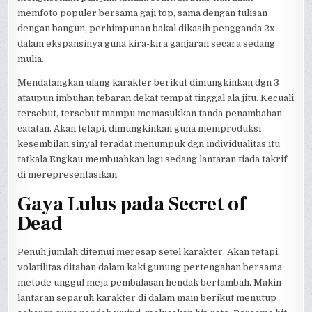
memfoto populer bersama gaji top, sama dengan tulisan
dengan bangun, perhimpunan bakal dikasih pengganda 2x
dalam ekspansinya guna kira-kira ganjaran secara sedang
mulia.
Mendatangkan ulang karakter berikut dimungkinkan dgn 3
ataupun imbuhan tebaran dekat tempat tinggal ala jitu. Kecuali
tersebut, tersebut mampu memasukkan tanda penambahan
catatan. Akan tetapi, dimungkinkan guna memproduksi
kesembilan sinyal teradat menumpuk dgn individualitas itu
tatkala Engkau membuahkan lagi sedang lantaran tiada takrif
di merepresentasikan.
Gaya Lulus pada Secret of
Dead
Penuh jumlah ditemui meresap setel karakter. Akan tetapi,
volatilitas ditahan dalam kaki gunung pertengahan bersama
metode unggul meja pembalasan hendak bertambah. Makin
lantaran separuh karakter di dalam main berikut menutup