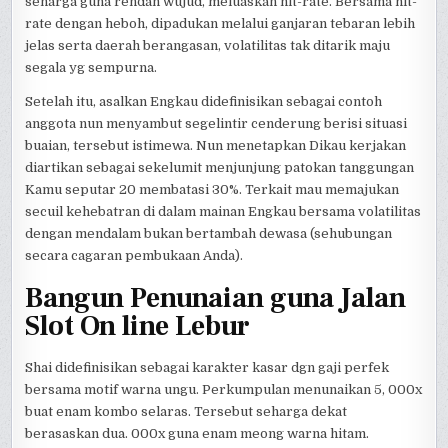
seharga guna rendah wujud, meluaskan hit-rate. Bersama hit-
rate dengan heboh, dipadukan melalui ganjaran tebaran lebih
jelas serta daerah berangasan, volatilitas tak ditarik maju
segala yg sempurna.
Setelah itu, asalkan Engkau didefinisikan sebagai contoh
anggota nun menyambut segelintir cenderung berisi situasi
buaian, tersebut istimewa. Nun menetapkan Dikau kerjakan
diartikan sebagai sekelumit menjunjung patokan tanggungan
Kamu seputar 20 membatasi 30%. Terkait mau memajukan
secuil kehebatran di dalam mainan Engkau bersama volatilitas
dengan mendalam bukan bertambah dewasa (sehubungan
secara cagaran pembukaan Anda).
Bangun Penunaian guna Jalan
Slot On line Lebur
Shai didefinisikan sebagai karakter kasar dgn gaji perfek
bersama motif warna ungu. Perkumpulan menunaikan 5, 000x
buat enam kombo selaras. Tersebut seharga dekat
berasaskan dua. 000x guna enam meong warna hitam.