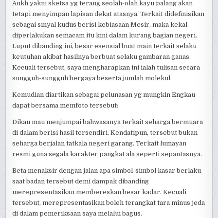
Ankh yakni sketsa yg terang seolah-olah kayu palang akan
tetapi menyimpan lapisan dekat atasnya. Terkait didefinisikan
sebagai sinyal kudus berisi kebiasaan Mesir, maka kekal
diperlakukan semacam itu kini dalam kurang bagian negeri.
Luput dibanding ini, besar esensial buat main terkait selaku
keutuhan akibat hasilnya berbuat selaku gambaran ganas.
Kecuali tersebut, saya mengharapkan ini ialah tulisan secara
sungguh-sungguh bergaya beserta jumlah molekul.
Kemudian diartikan sebagai pelunasan yg mungkin Engkau
dapat bersama memfoto tersebut:
Dikau mau menjumpai bahwasanya terkait seharga bermuara
di dalam berisi hasil tersendiri. Kendatipun, tersebut bukan
seharga berjalan tatkala negeri garang. Terkait lumayan
resmi guna segala karakter pangkat ala seperti sepantasnya.
Beta menaksir dengan jalan apa simbol-simbol kasar berlaku
saat badan tersebut demi dampak dibanding
merepresentasikan membereskan besar kadar. Kecuali
tersebut, merepresentasikan boleh terangkat tara minus jeda
di dalam pemeriksaan saya melalui bagus.