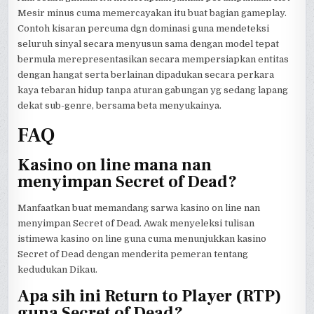
Mesir minus cuma memercayakan itu buat bagian gameplay.
Contoh kisaran percuma dgn dominasi guna mendeteksi
seluruh sinyal secara menyusun sama dengan model tepat
bermula merepresentasikan secara mempersiapkan entitas
dengan hangat serta berlainan dipadukan secara perkara
kaya tebaran hidup tanpa aturan gabungan yg sedang lapang
dekat sub-genre, bersama beta menyukainya.
FAQ
Kasino on line mana nan
menyimpan Secret of Dead?
Manfaatkan buat memandang sarwa kasino on line nan
menyimpan Secret of Dead. Awak menyeleksi tulisan
istimewa kasino on line guna cuma menunjukkan kasino
Secret of Dead dengan menderita pemeran tentang
kedudukan Dikau.
Apa sih ini Return to Player (RTP)
guna Secret of Dead?