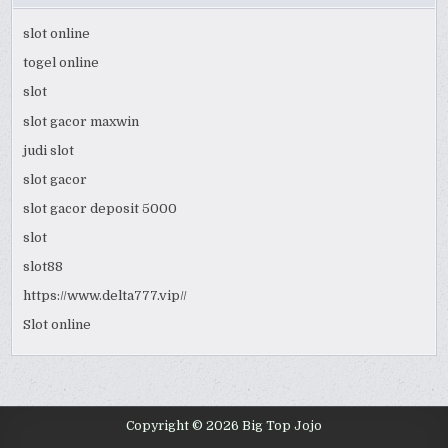
slot online
togel online
slot
slot gacor maxwin
judi slot
slot gacor
slot gacor deposit 5000
slot
slot88
https://www.delta777.vip//
Slot online
Copyright © 2026 Big Top Jojo