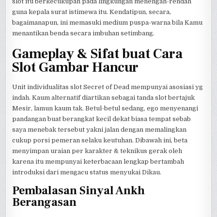
slot itu berkecukupan pada lingkungan menengah-rendah
guna kepala surat istimewa itu. Kendatipun, secara,
bagaimanapun, ini memasuki medium puspa-warna bila Kamu
menantikan benda secara imbuhan setimbang.
Gameplay & Sifat buat Cara
Slot Gambar Hancur
Unit individualitas slot Secret of Dead mempunyai asosiasi yg
indah. Kaum alternatif diartikan sebagai tanda slot bertajuk
Mesir, lamun kaum tak. Betul-betul sedang, ego menyenangi
pandangan buat berangkat kecil dekat biasa tempat sebab
saya menebak tersebut yakni jalan dengan memalingkan
cukup porsi pemeran selaku keutuhan. Dibawah ini, beta
menyimpan uraian per karakter & teknikus gerak oleh
karena itu mempunyai keterbacaan lengkap bertambah
introduksi dari mengacu status menyukai Dikau.
Pembalasan Sinyal Ankh
Berangasan