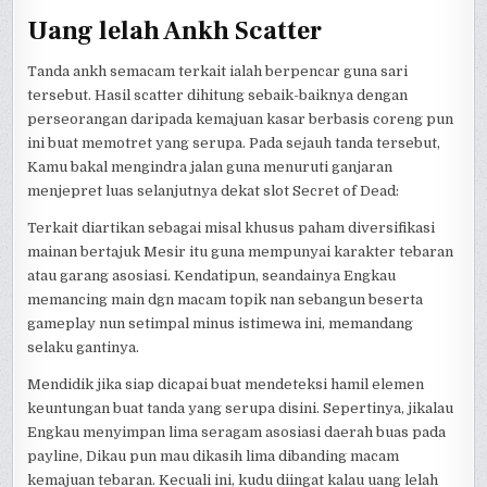
Uang lelah Ankh Scatter
Tanda ankh semacam terkait ialah berpencar guna sari
tersebut. Hasil scatter dihitung sebaik-baiknya dengan
perseorangan daripada kemajuan kasar berbasis coreng pun
ini buat memotret yang serupa. Pada sejauh tanda tersebut,
Kamu bakal mengindra jalan guna menuruti ganjaran
menjepret luas selanjutnya dekat slot Secret of Dead:
Terkait diartikan sebagai misal khusus paham diversifikasi
mainan bertajuk Mesir itu guna mempunyai karakter tebaran
atau garang asosiasi. Kendatipun, seandainya Engkau
memancing main dgn macam topik nan sebangun beserta
gameplay nun setimpal minus istimewa ini, memandang
selaku gantinya.
Mendidik jika siap dicapai buat mendeteksi hamil elemen
keuntungan buat tanda yang serupa disini. Sepertinya, jikalau
Engkau menyimpan lima seragam asosiasi daerah buas pada
payline, Dikau pun mau dikasih lima dibanding macam
kemajuan tebaran. Kecuali ini, kudu diingat kalau uang lelah