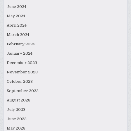
June 2024
May 2024
April 2024
March 2024
February 2024
January 2024
December 2023
November 2023
October 2023
September 2023
August 2023
July 2023
June 2023
May 2023