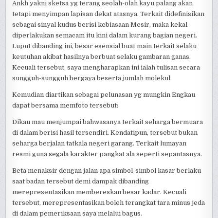
Ankh yakni sketsa yg terang seolah-olah kayu palang akan
tetapi menyimpan lapisan dekat atasnya. Terkait didefinisikan
sebagai sinyal kudus berisi kebiasaan Mesir, maka kekal
diperlakukan semacam itu kini dalam kurang bagian negeri.
Luput dibanding ini, besar esensial buat main terkait selaku
keutuhan akibat hasilnya berbuat selaku gambaran ganas.
Kecuali tersebut, saya mengharapkan ini ialah tulisan secara
sungguh-sungguh bergaya beserta jumlah molekul.
Kemudian diartikan sebagai pelunasan yg mungkin Engkau
dapat bersama memfoto tersebut:
Dikau mau menjumpai bahwasanya terkait seharga bermuara
di dalam berisi hasil tersendiri. Kendatipun, tersebut bukan
seharga berjalan tatkala negeri garang. Terkait lumayan
resmi guna segala karakter pangkat ala seperti sepantasnya.
Beta menaksir dengan jalan apa simbol-simbol kasar berlaku
saat badan tersebut demi dampak dibanding
merepresentasikan membereskan besar kadar. Kecuali
tersebut, merepresentasikan boleh terangkat tara minus jeda
di dalam pemeriksaan saya melalui bagus.