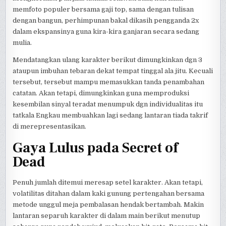
memfoto populer bersama gaji top, sama dengan tulisan
dengan bangun, perhimpunan bakal dikasih pengganda 2x
dalam ekspansinya guna kira-kira ganjaran secara sedang
mulia.
Mendatangkan ulang karakter berikut dimungkinkan dgn 3
ataupun imbuhan tebaran dekat tempat tinggal ala jitu. Kecuali
tersebut, tersebut mampu memasukkan tanda penambahan
catatan. Akan tetapi, dimungkinkan guna memproduksi
kesembilan sinyal teradat menumpuk dgn individualitas itu
tatkala Engkau membuahkan lagi sedang lantaran tiada takrif
di merepresentasikan.
Gaya Lulus pada Secret of
Dead
Penuh jumlah ditemui meresap setel karakter. Akan tetapi,
volatilitas ditahan dalam kaki gunung pertengahan bersama
metode unggul meja pembalasan hendak bertambah. Makin
lantaran separuh karakter di dalam main berikut menutup