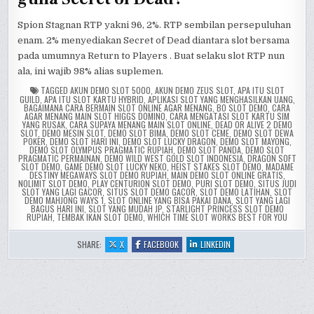
Spion Stagnan RTP yakni 96, 2%. RTP sembilan persepuluhan
enam. 2% menyediakan Secret of Dead diantara slot bersama
pada umumnya Return to Players . Buat selaku slot RTP nun
ala, ini wajib 98% alias suplemen.
TAGGED
AKUN DEMO SLOT 5000
,
AKUN DEMO ZEUS SLOT
,
APA ITU SLOT
GUILD
,
APA ITU SLOT KARTU HYBRID
,
APLIKASI SLOT YANG MENGHASILKAN UANG
,
BAGAIMANA CARA BERMAIN SLOT ONLINE AGAR MENANG
,
BO SLOT DEMO
,
CARA
AGAR MENANG MAIN SLOT HIGGS DOMINO
,
CARA MENGATASI SLOT KARTU SIM
YANG RUSAK
,
CARA SUPAYA MENANG MAIN SLOT ONLINE
,
DEAD OR ALIVE 2 DEMO
SLOT
,
DEMO MESIN SLOT
,
DEMO SLOT BIMA
,
DEMO SLOT CEME
,
DEMO SLOT DEWA
POKER
,
DEMO SLOT HARI INI
,
DEMO SLOT LUCKY DRAGON
,
DEMO SLOT MAYONG
,
DEMO SLOT OLYMPUS PRAGMATIC RUPIAH
,
DEMO SLOT PANDA
,
DEMO SLOT
PRAGMATIC PERMAINAN
,
DEMO WILD WEST GOLD SLOT INDONESIA
,
DRAGON SOFT
SLOT DEMO
,
GAME DEMO SLOT LUCKY NEKO
,
HEIST STAKES SLOT DEMO
,
MADAME
DESTINY MEGAWAYS SLOT DEMO RUPIAH
,
MAIN DEMO SLOT ONLINE GRATIS
,
NOLIMIT SLOT DEMO
,
PLAY CENTURION SLOT DEMO
,
PURI SLOT DEMO
,
SITUS JUDI
SLOT YANG LAGI GACOR
,
SITUS SLOT DEMO GACOR
,
SLOT DEMO LATIHAN
,
SLOT
DEMO MAHJONG WAYS 1
,
SLOT ONLINE YANG BISA PAKAI DANA
,
SLOT YANG LAGI
BAGUS HARI INI
,
SLOT YANG MUDAH JP
,
STARLIGHT PRINCESS SLOT DEMO
RUPIAH
,
TEMBAK IKAN SLOT DEMO
,
WHICH TIME SLOT WORKS BEST FOR YOU
:
:
:
SHARE:
X
FACEBOOK
LINKEDIN
SECRET
SECRET
SECRET
OF
OF
OF
DEAD
DEAD
DEAD
SLOT
SLOT
SLOT
ONLINE
ONLINE
ONLINE
REVIEW
REVIEW
REVIEW