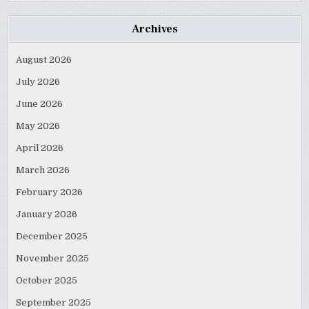
Archives
August 2026
July 2026
June 2026
May 2026
April 2026
March 2026
February 2026
January 2026
December 2025
November 2025
October 2025
September 2025