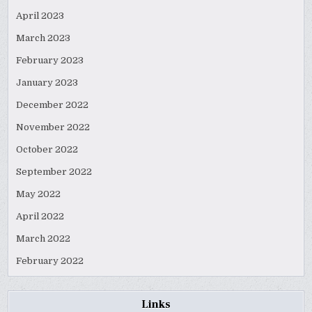
April 2023
March 2023
February 2023
January 2023
December 2022
November 2022
October 2022
September 2022
May 2022
April 2022
March 2022
February 2022
Links