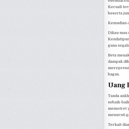
esensial bu
Kecuali te
beserta ju
Kemudian d
Dikau mau 
Kendatipun,
guna segala
Beta menaks
dampak dib
merepresen
bagus.
Uang l
Tanda ankh 
sebaik-bai
memotret y
menuruti ga
Terkait dia