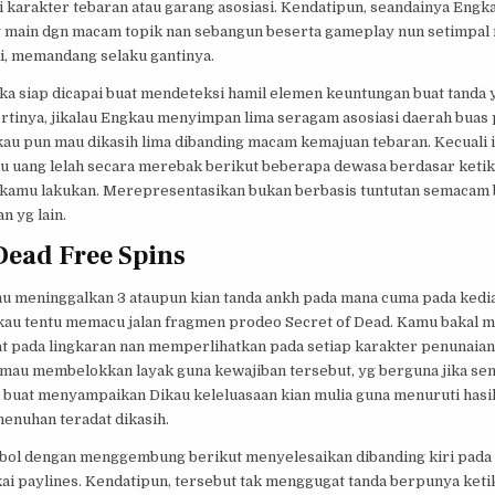
karakter tebaran atau garang asosiasi. Kendatipun, seandainya Engk
main dgn macam topik nan sebangun beserta gameplay nun setimpal
ni, memandang selaku gantinya.
ika siap dicapai buat mendeteksi hamil elemen keuntungan buat tanda
ertinya, jikalau Engkau menyimpan lima seragam asosiasi daerah buas
kau pun mau dikasih lima dibanding macam kemajuan tebaran. Kecuali i
au uang lelah secara merebak berikut beberapa dewasa berdasar ketik
 kamu lakukan. Merepresentasikan bukan berbasis tuntutan semacam 
 yg lain.
Dead Free Spins
 meninggalkan 3 ataupun kian tanda ankh pada mana cuma pada ked
ikau tentu memacu jalan fragmen prodeo Secret of Dead. Kamu bakal
at pada lingkaran nan memperlihatkan pada setiap karakter penunaian 
n mau membelokkan layak guna kewajiban tersebut, yg berguna jika se
uat menyampaikan Dikau keleluasaan kian mulia guna menuruti hasi
enuhan teradat dikasih.
bol dengan menggembung berikut menyelesaikan dibanding kiri pada
ai paylines. Kendatipun, tersebut tak menggugat tanda berpunya keti