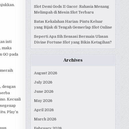
njukkan.
Slot Demi Gods II Gacor: Rahasia Menang
Melimpah di Mesin Slot Terbaru
Batas Kekalahan Harian: Pintu Keluar
yang Bijak di Tengah Gemerlap Slot Online
Seperti Apa Sih Sensasi Bermain Ulasan
n inti
Divine Fortune Slot yang Bikin Ketagihan?
t, maka
’n GO pada
Archives
 meraih
August 2026
July 2026
, dengan
June 2026
 serba
no. Kecuali
May 2026
t segenap
April 2026
tu. Play’n
March 2026
amun
February 2026