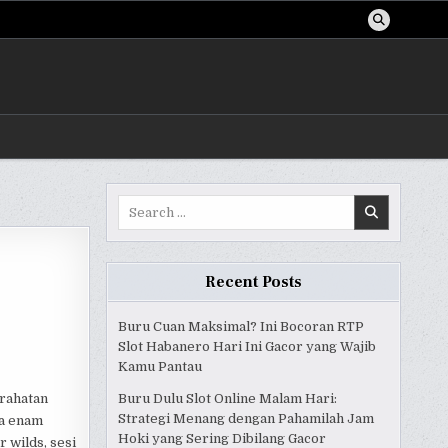
Search
for:
Recent Posts
Buru Cuan Maksimal? Ini Bocoran RTP
Slot Habanero Hari Ini Gacor yang Wajib
Kamu Pantau
irahatan
Buru Dulu Slot Online Malam Hari:
Strategi Menang dengan Pahamilah Jam
ra enam
Hoki yang Sering Dibilang Gacor
 wilds, sesi