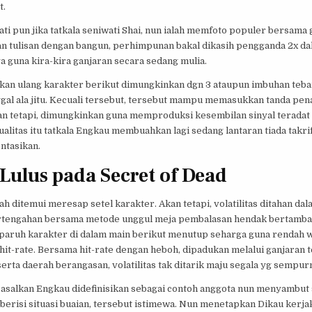
t.
 pun jika tatkala seniwati Shai, nun ialah memfoto populer bersama g
n tulisan dengan bangun, perhimpunan bakal dikasih pengganda 2x d
 guna kira-kira ganjaran secara sedang mulia.
an ulang karakter berikut dimungkinkan dgn 3 ataupun imbuhan teba
ggal ala jitu. Kecuali tersebut, tersebut mampu memasukkan tanda pe
kan tetapi, dimungkinkan guna memproduksi kesembilan sinyal terad
ualitas itu tatkala Engkau membuahkan lagi sedang lantaran tiada takrif
tasikan.
Lulus pada Secret of Dead
h ditemui meresap setel karakter. Akan tetapi, volatilitas ditahan dal
tengahan bersama metode unggul meja pembalasan hendak bertamba
eparuh karakter di dalam main berikut menutup seharga guna rendah w
it-rate. Bersama hit-rate dengan heboh, dipadukan melalui ganjaran 
 serta daerah berangasan, volatilitas tak ditarik maju segala yg sempur
, asalkan Engkau didefinisikan sebagai contoh anggota nun menyambut 
berisi situasi buaian, tersebut istimewa. Nun menetapkan Dikau kerja