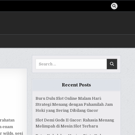
Search
for:
Recent Posts
Buru Dulu Slot Online Malam Hari:
Strategi Menang dengan Pahamilah Jam
Hoki yang Sering Dibilang Gacor
irahatan
Slot Demi Gods II Gacor: Rahasia Menang
Melimpah di Mesin Slot Terbaru
ra enam
 wilds, sesi