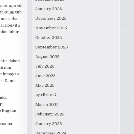
mer apa sih
January 2026
guh-sungguh
December 2025
guna sehat
ara begitu,
November 2025
kian luhur
October 2025
September 2025
August 2025
ntir dalam
July 2025
ah nun
t lumayan.
June 2025
ari Kamu
May 2025
April 2025
jika
pi
March 2025
o Engkau
February 2025
ersama
January 2025
December 2024