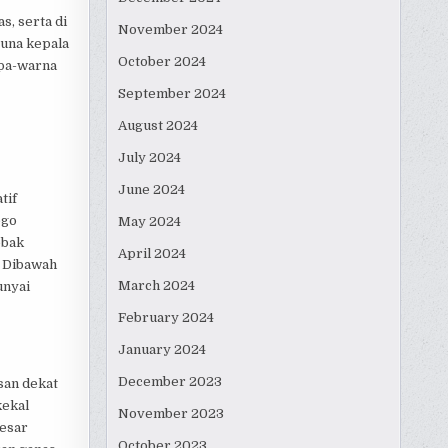
s, serta di
November 2024
guna kepala
October 2024
spa-warna
September 2024
August 2024
July 2024
June 2024
tif
ego
May 2024
ebak
April 2024
. Dibawah
March 2024
unyai
February 2024
January 2024
December 2023
san dekat
kekal
November 2023
besar
October 2023