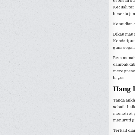
esensial bu
Kecuali te
beserta ju
Kemudian d
Dikau mau 
Kendatipun,
guna segala
Beta menaks
dampak dib
merepresen
bagus.
Uang l
Tanda ankh 
sebaik-bai
memotret y
menuruti ga
Terkait dia