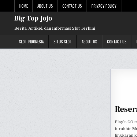
Skip
HOME
ABOUT US
CONTACT US
PRIVACY POLICY
to
content
Big Top Jojo
Berita, Artikel, dan Informasi Slot Terkini
SLOT INDONESIA
SITUS SLOT
ABOUT US
CONTACT US
Reser
Play’n GO 
terakhir Me
lingkaran 