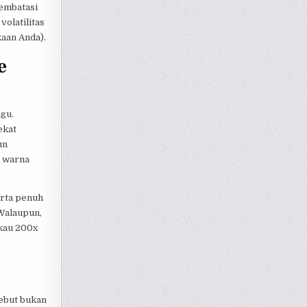
embatasi
olatilitas
aan Anda).
e
ngu.
ekat
un
n warna
erta penuh
 Walaupun,
kau 200x
sebut bukan