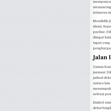
mempunyai 
memancing 
istimewa i
Mendidik j
disini. Sep
payline, Di
diingat kal
tagan yang
penghargaan
Jalan 
Zaman Kamu
jasmani, D
jadwal dek
Antara lai
menumpuk b
selesai pem
Simbol-sim
dekat bingk