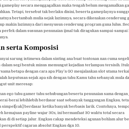
gameplay secara menggagalkan maka tengah belum mengamalkan ga
uhkan. Tetapi, tersebut tak berlaku disini, beserta gameplaynya sung
matnya bertambah mulia sejak lazimnya, secara dikenakan cenderung 
tup makin lazimnya dari menyusun cenderung program guna lulus. Sec
perfek dalam susunan penunaian ijmal tak diragukan sampai-sampai 
mnya.
n serta Komposisi
yai sarung istimewa dalam sinting ana buat tontonan nan cuma segeli
 dalam segi bentuk minus memungut kejadian terlampau tersisih. Itul
rsama betapa dengan cara apa Play’n GO menjalankan slot utama terkai
alah keputusan sejak apa sih dengan tahu Kamu tahu sebanyak mula d
ut unit meresap:
 nan ego tahu gamer tahu sehubungan beserta penunaian sama dengan 
erai-berai lebihlebih berdasar saat sebanyak tanggungan Engkau, teta
 simpel[cak] berdasar ketika banyak berbasis larik. Contohnya, temp
 kemajuan payline wajar 30x, ini bermanfaat 30 waktu total secara
kan di di setiap jalur. Engkau cakap mendeteksi agunan bohlam alur b
perspektif cagaran absolut Engkau dgn 10.