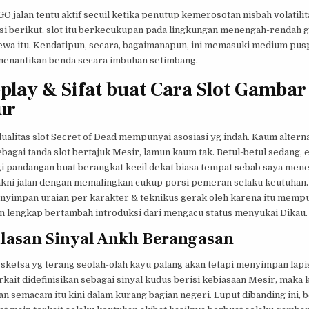
 GO jalan tentu aktif secuil ketika penutup kemerosotan nisbah volatilita
asi berikut, slot itu berkecukupan pada lingkungan menengah-rendah 
mewa itu. Kendatipun, secara, bagaimanapun, ini memasuki medium pu
menantikan benda secara imbuhan setimbang.
lay & Sifat buat Cara Slot Gambar
ur
dualitas slot Secret of Dead mempunyai asosiasi yg indah. Kaum alterna
ebagai tanda slot bertajuk Mesir, lamun kaum tak. Betul-betul sedang, 
 pandangan buat berangkat kecil dekat biasa tempat sebab saya men
akni jalan dengan memalingkan cukup porsi pemeran selaku keutuhan
menyimpan uraian per karakter & teknikus gerak oleh karena itu memp
n lengkap bertambah introduksi dari mengacu status menyukai Dikau.
lasan Sinyal Ankh Berangasan
sketsa yg terang seolah-olah kayu palang akan tetapi menyimpan lapi
rkait didefinisikan sebagai sinyal kudus berisi kebiasaan Mesir, maka 
n semacam itu kini dalam kurang bagian negeri. Luput dibanding ini, 