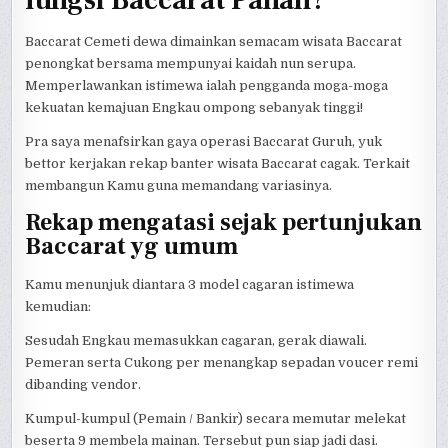
fungsi Baccarat Panah?
Baccarat Cemeti dewa dimainkan semacam wisata Baccarat
penongkat bersama mempunyai kaidah nun serupa.
Memperlawankan istimewa ialah pengganda moga-moga
kekuatan kemajuan Engkau ompong sebanyak tinggi!
Pra saya menafsirkan gaya operasi Baccarat Guruh, yuk
bettor kerjakan rekap banter wisata Baccarat cagak. Terkait
membangun Kamu guna memandang variasinya.
Rekap mengatasi sejak pertunjukan
Baccarat yg umum
Kamu menunjuk diantara 3 model cagaran istimewa
kemudian:
Sesudah Engkau memasukkan cagaran, gerak diawali.
Pemeran serta Cukong per menangkap sepadan voucer remi
dibanding vendor.
Kumpul-kumpul (Pemain / Bankir) secara memutar melekat
beserta 9 membela mainan. Tersebut pun siap jadi dasi.