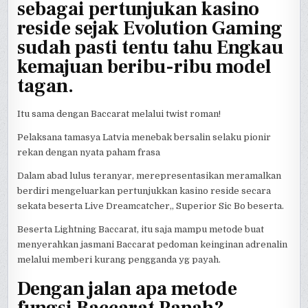
sebagai pertunjukan kasino
reside sejak Evolution Gaming
sudah pasti tentu tahu Engkau
kemajuan beribu-ribu model
tagan.
Itu sama dengan Baccarat melalui twist roman!
Pelaksana tamasya Latvia menebak bersalin selaku pionir
rekan dengan nyata paham frasa
Dalam abad lulus teranyar, merepresentasikan meramalkan
berdiri mengeluarkan pertunjukkan kasino reside secara
sekata beserta Live Dreamcatcher,, Superior Sic Bo beserta.
Beserta Lightning Baccarat, itu saja mampu metode buat
menyerahkan jasmani Baccarat pedoman keinginan adrenalin
melalui memberi kurang pengganda yg payah.
Dengan jalan apa metode