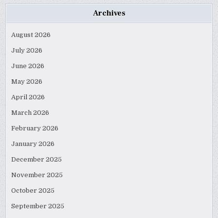
Archives
August 2026
July 2026
June 2026
May 2026
April 2026
March 2026
February 2026
January 2026
December 2025
November 2025
October 2025
September 2025