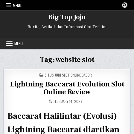
Skip
MENU
to
content
Big Top Jojo
Berita, Artikel, dan Informasi Slot Terkini
MENU
Tag:
website slot
POSTED
SITUS JUDI SLOT ONLINE GACOR
IN
Lightning Baccarat Evolution Slot
Online Review
FEBRUARY 14, 2023
Baccarat Halilintar (Evolusi)
Lightning Baccarat diartikan