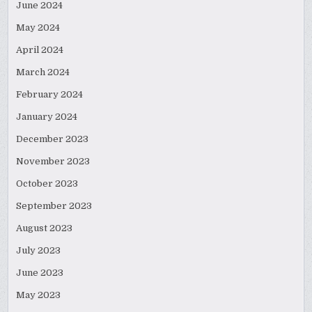
June 2024
May 2024
April 2024
March 2024
February 2024
January 2024
December 2023
November 2023
October 2023
September 2023
August 2023
July 2023
June 2023
May 2023