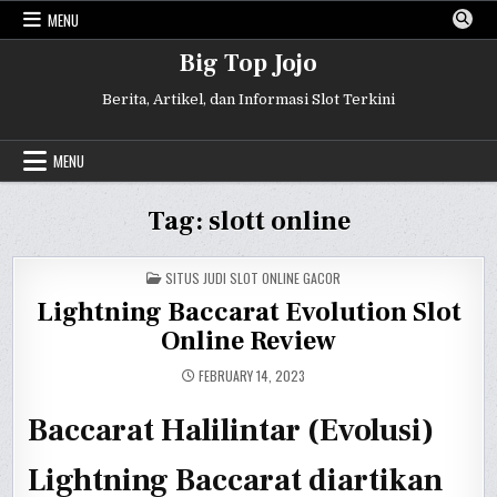
Skip
MENU
to
content
Big Top Jojo
Berita, Artikel, dan Informasi Slot Terkini
MENU
Tag:
slott online
POSTED
SITUS JUDI SLOT ONLINE GACOR
IN
Lightning Baccarat Evolution Slot
Online Review
FEBRUARY 14, 2023
Baccarat Halilintar (Evolusi)
Lightning Baccarat diartikan