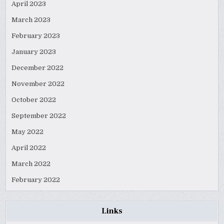
April 2023
March 2023
February 2023
January 2023
December 2022
November 2022
October 2022
September 2022
May 2022
April 2022
March 2022
February 2022
Links