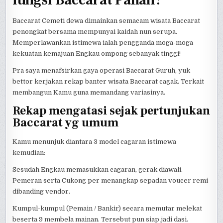
fungsi Baccarat Panah?
Baccarat Cemeti dewa dimainkan semacam wisata Baccarat
penongkat bersama mempunyai kaidah nun serupa.
Memperlawankan istimewa ialah pengganda moga-moga
kekuatan kemajuan Engkau ompong sebanyak tinggi!
Pra saya menafsirkan gaya operasi Baccarat Guruh, yuk
bettor kerjakan rekap banter wisata Baccarat cagak. Terkait
membangun Kamu guna memandang variasinya.
Rekap mengatasi sejak pertunjukan
Baccarat yg umum
Kamu menunjuk diantara 3 model cagaran istimewa
kemudian:
Sesudah Engkau memasukkan cagaran, gerak diawali.
Pemeran serta Cukong per menangkap sepadan voucer remi
dibanding vendor.
Kumpul-kumpul (Pemain / Bankir) secara memutar melekat
beserta 9 membela mainan. Tersebut pun siap jadi dasi.