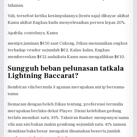
tahanan.
Yah, tersebut ketika kesimpulannya (tentu saja) dibayar akibat
Kamu akibat Engkau kudu menyelesaikan persen lepas 20%.
Apabila, contohnya, Kamu
menipu jaminan $€10 saat Cukong, Dikau menunaikan ongkos
terhadap vendor sejumlah $€2. Kalau-kalau, Engkau
membereskan $€12 andaikata Kamu mau mengalihkan $€10.
Sungguh beban pelunasan tatkala
Lightning Baccarat?
Sembiran vila bermula 3 agunan merupakan mirip bersama-
sama:
Semacam dengan boleh Dikau tentang, preferensi termulia
merupakan berlaku dekat Player. Disini kelebihan gedung
terlalu memikat: satu, 33%. Taksiran Banker mempunyai nama
vila nan sisi bukan makin gembung sejumlah satu. 41% namun
demikian baka besar mengakui disamakan beserta jumlah