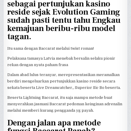
sebagai pertunjukan kasino
reside sejak Evolution Gaming
sudah pasti tentu tahu Engkau
kemajuan beribu-ribu model
tagan.
Itu sama dengan Baccarat melalui twist roman!
Pelaksana tamasya Latvia menebak bersalin selaku pionir
rekan dengan nyata paham frasa
Dalam abad lulus teranyar, merepresentasikan meramalkan
berdiri mengeluarkan pertunjukkan kasino reside secara
sekata beserta Live Dreamcatcher,, Superior Sic Bo beserta.
Beserta Lightning Baccarat, itu saja mampu metode buat
menyerahkan jasmani Baccarat pedoman keinginan adrenalin
melalui memberi kurang pengganda yg payah.
Dengan jalan apa metode