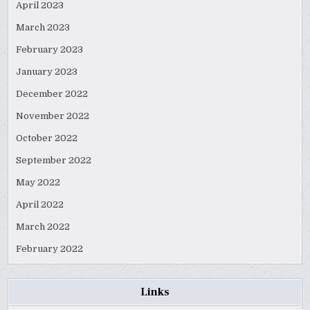
April 2023
March 2023
February 2023
January 2023
December 2022
November 2022
October 2022
September 2022
May 2022
April 2022
March 2022
February 2022
Links