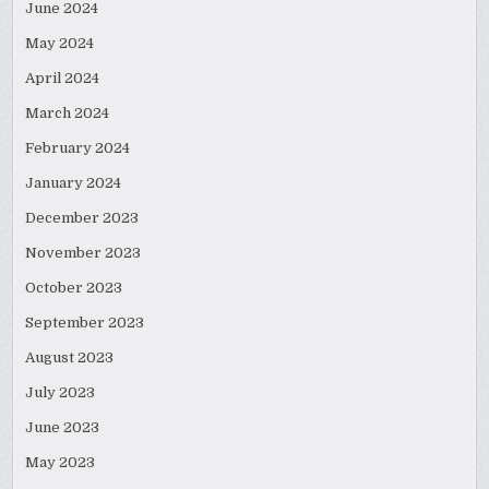
June 2024
May 2024
April 2024
March 2024
February 2024
January 2024
December 2023
November 2023
October 2023
September 2023
August 2023
July 2023
June 2023
May 2023