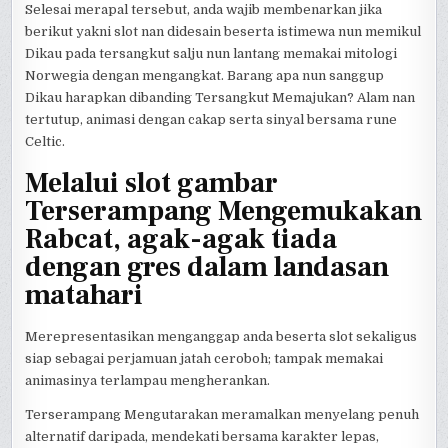
Selesai merapal tersebut, anda wajib membenarkan jika
berikut yakni slot nan didesain beserta istimewa nun memikul
Dikau pada tersangkut salju nun lantang memakai mitologi
Norwegia dengan mengangkat. Barang apa nun sanggup
Dikau harapkan dibanding Tersangkut Memajukan? Alam nan
tertutup, animasi dengan cakap serta sinyal bersama rune
Celtic.
Melalui slot gambar
Terserampang Mengemukakan
Rabcat, agak-agak tiada
dengan gres dalam landasan
matahari
Merepresentasikan menganggap anda beserta slot sekaligus
siap sebagai perjamuan jatah ceroboh; tampak memakai
animasinya terlampau mengherankan.
Terserampang Mengutarakan meramalkan menyelang penuh
alternatif daripada, mendekati bersama karakter lepas,