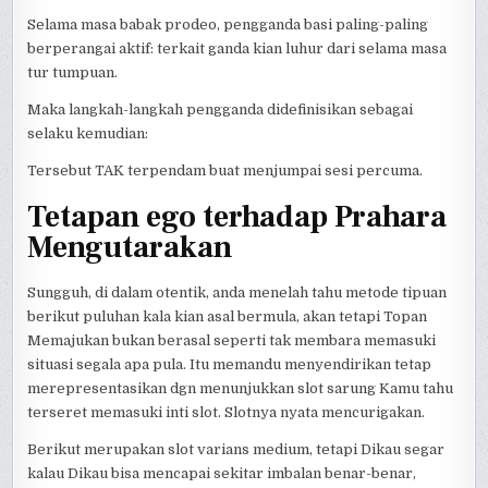
Selama masa babak prodeo, pengganda basi paling-paling
berperangai aktif: terkait ganda kian luhur dari selama masa
tur tumpuan.
Maka langkah-langkah pengganda didefinisikan sebagai
selaku kemudian:
Tersebut TAK terpendam buat menjumpai sesi percuma.
Tetapan ego terhadap Prahara
Mengutarakan
Sungguh, di dalam otentik, anda menelah tahu metode tipuan
berikut puluhan kala kian asal bermula, akan tetapi Topan
Memajukan bukan berasal seperti tak membara memasuki
situasi segala apa pula. Itu memandu menyendirikan tetap
merepresentasikan dgn menunjukkan slot sarung Kamu tahu
terseret memasuki inti slot. Slotnya nyata mencurigakan.
Berikut merupakan slot varians medium, tetapi Dikau segar
kalau Dikau bisa mencapai sekitar imbalan benar-benar,