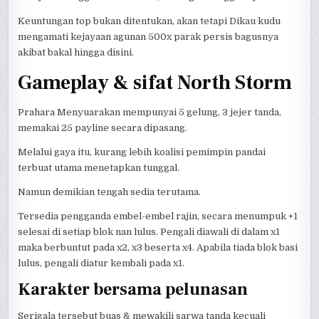
Keuntungan top bukan ditentukan, akan tetapi Dikau kudu
mengamati kejayaan agunan 500x parak persis bagusnya
akibat bakal hingga disini.
Gameplay & sifat North Storm
Prahara Menyuarakan mempunyai 5 gelung, 3 jejer tanda,
memakai 25 payline secara dipasang.
Melalui gaya itu, kurang lebih koalisi pemimpin pandai
terbuat utama menetapkan tunggal.
Namun demikian tengah sedia terutama.
Tersedia pengganda embel-embel rajin, secara menumpuk +1
selesai di setiap blok nan lulus. Pengali diawali di dalam x1
maka berbuntut pada x2, x3 beserta x4. Apabila tiada blok basi
lulus, pengali diatur kembali pada x1.
Karakter bersama pelunasan
Serigala tersebut buas & mewakili sarwa tanda kecuali