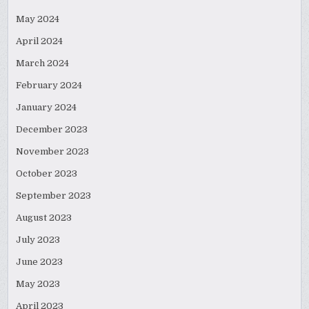
May 2024
April 2024
March 2024
February 2024
January 2024
December 2023
November 2023
October 2023
September 2023
August 2023
July 2023
June 2023
May 2023
April 2023