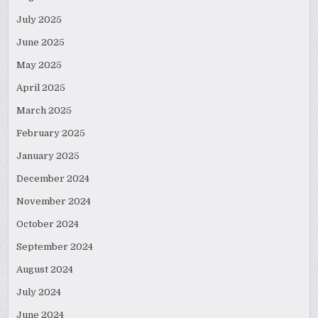
July 2025
June 2025
May 2025
April 2025
March 2025
February 2025
January 2025
December 2024
November 2024
October 2024
September 2024
August 2024
July 2024
June 2024