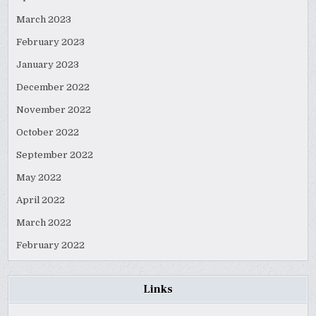
March 2023
February 2023
January 2023
December 2022
November 2022
October 2022
September 2022
May 2022
April 2022
March 2022
February 2022
Links