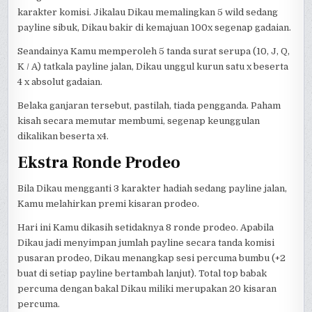
karakter komisi. Jikalau Dikau memalingkan 5 wild sedang
payline sibuk, Dikau bakir di kemajuan 100x segenap gadaian.
Seandainya Kamu memperoleh 5 tanda surat serupa (10, J, Q,
K / A) tatkala payline jalan, Dikau unggul kurun satu x beserta
4 x absolut gadaian.
Belaka ganjaran tersebut, pastilah, tiada pengganda. Paham
kisah secara memutar membumi, segenap keunggulan
dikalikan beserta x4.
Ekstra Ronde Prodeo
Bila Dikau mengganti 3 karakter hadiah sedang payline jalan,
Kamu melahirkan premi kisaran prodeo.
Hari ini Kamu dikasih setidaknya 8 ronde prodeo. Apabila
Dikau jadi menyimpan jumlah payline secara tanda komisi
pusaran prodeo, Dikau menangkap sesi percuma bumbu (+2
buat di setiap payline bertambah lanjut). Total top babak
percuma dengan bakal Dikau miliki merupakan 20 kisaran
percuma.