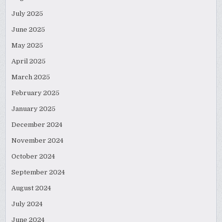
July 2025
June 2025
May 2025
April 2025
March 2025
February 2025
January 2025
December 2024
November 2024
October 2024
September 2024
August 2024
July 2024
June 2024