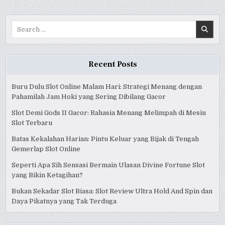
Search
for:
Recent Posts
Buru Dulu Slot Online Malam Hari: Strategi Menang dengan
Pahamilah Jam Hoki yang Sering Dibilang Gacor
Slot Demi Gods II Gacor: Rahasia Menang Melimpah di Mesin
Slot Terbaru
Batas Kekalahan Harian: Pintu Keluar yang Bijak di Tengah
Gemerlap Slot Online
Seperti Apa Sih Sensasi Bermain Ulasan Divine Fortune Slot
yang Bikin Ketagihan?
Bukan Sekadar Slot Biasa: Slot Review Ultra Hold And Spin dan
Daya Pikatnya yang Tak Terduga