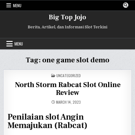
Skip
MENU
to
content
Big Top Jojo
Berita, Artikel, dan Informasi Slot Terkini
MENU
Tag:
one game slot demo
POSTED
UNCATEGORIZED
IN
North Storm Rabcat Slot Online
Review
MARCH 14, 2023
Penilaian slot Angin
Memajukan (Rabcat)