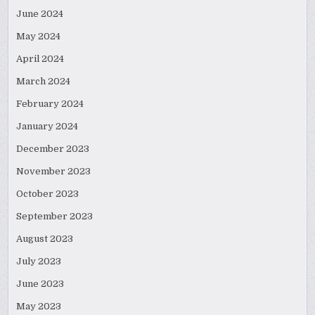
June 2024
May 2024
April 2024
March 2024
February 2024
January 2024
December 2023
November 2023
October 2023
September 2023
August 2023
July 2023
June 2023
May 2023