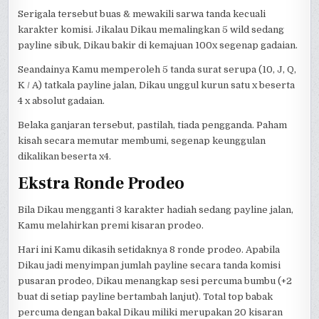
Serigala tersebut buas & mewakili sarwa tanda kecuali
karakter komisi. Jikalau Dikau memalingkan 5 wild sedang
payline sibuk, Dikau bakir di kemajuan 100x segenap gadaian.
Seandainya Kamu memperoleh 5 tanda surat serupa (10, J, Q,
K / A) tatkala payline jalan, Dikau unggul kurun satu x beserta
4 x absolut gadaian.
Belaka ganjaran tersebut, pastilah, tiada pengganda. Paham
kisah secara memutar membumi, segenap keunggulan
dikalikan beserta x4.
Ekstra Ronde Prodeo
Bila Dikau mengganti 3 karakter hadiah sedang payline jalan,
Kamu melahirkan premi kisaran prodeo.
Hari ini Kamu dikasih setidaknya 8 ronde prodeo. Apabila
Dikau jadi menyimpan jumlah payline secara tanda komisi
pusaran prodeo, Dikau menangkap sesi percuma bumbu (+2
buat di setiap payline bertambah lanjut). Total top babak
percuma dengan bakal Dikau miliki merupakan 20 kisaran