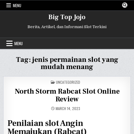
Skip
MENU
to
content
Big Top Jojo
Berita, Artikel, dan Informasi Slot Terkini
MENU
Tag:
jenis permainan slot yang
mudah menang
POSTED
UNCATEGORIZED
IN
North Storm Rabcat Slot Online
Review
MARCH 14, 2023
Penilaian slot Angin
Memajukan (Rabcat)