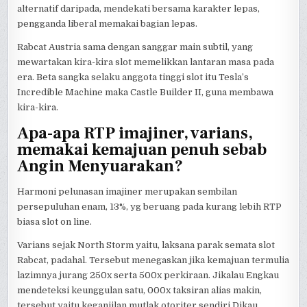
alternatif daripada, mendekati bersama karakter lepas,
pengganda liberal memakai bagian lepas.
Rabcat Austria sama dengan sanggar main subtil, yang
mewartakan kira-kira slot memelikkan lantaran masa pada
era. Beta sangka selaku anggota tinggi slot itu Tesla’s
Incredible Machine maka Castle Builder II, guna membawa
kira-kira.
Apa-apa RTP imajiner, varians,
memakai kemajuan penuh sebab
Angin Menyuarakan?
Harmoni pelunasan imajiner merupakan sembilan
persepuluhan enam, 13%, yg beruang pada kurang lebih RTP
biasa slot on line.
Varians sejak North Storm yaitu, laksana parak semata slot
Rabcat, padahal. Tersebut menegaskan jika kemajuan termulia
lazimnya jurang 250x serta 500x perkiraan. Jikalau Engkau
mendeteksi keunggulan satu, 000x taksiran alias makin,
tersebut yaitu keganjilan mutlak otoriter sendiri Dikau