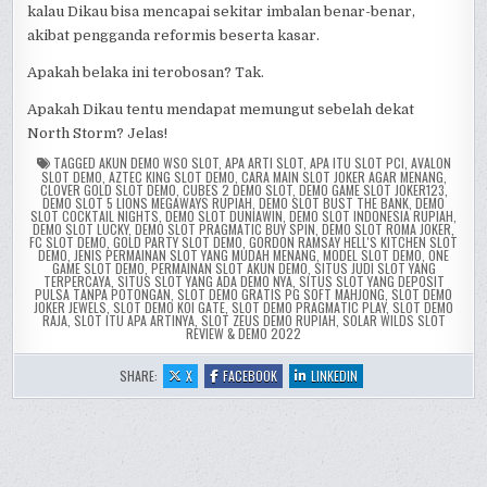
kalau Dikau bisa mencapai sekitar imbalan benar-benar,
akibat pengganda reformis beserta kasar.
Apakah belaka ini terobosan? Tak.
Apakah Dikau tentu mendapat memungut sebelah dekat
North Storm? Jelas!
TAGGED
AKUN DEMO WSO SLOT
,
APA ARTI SLOT
,
APA ITU SLOT PCI
,
AVALON
SLOT DEMO
,
AZTEC KING SLOT DEMO
,
CARA MAIN SLOT JOKER AGAR MENANG
,
CLOVER GOLD SLOT DEMO
,
CUBES 2 DEMO SLOT
,
DEMO GAME SLOT JOKER123
,
DEMO SLOT 5 LIONS MEGAWAYS RUPIAH
,
DEMO SLOT BUST THE BANK
,
DEMO
SLOT COCKTAIL NIGHTS
,
DEMO SLOT DUNIAWIN
,
DEMO SLOT INDONESIA RUPIAH
,
DEMO SLOT LUCKY
,
DEMO SLOT PRAGMATIC BUY SPIN
,
DEMO SLOT ROMA JOKER
,
FC SLOT DEMO
,
GOLD PARTY SLOT DEMO
,
GORDON RAMSAY HELL'S KITCHEN SLOT
DEMO
,
JENIS PERMAINAN SLOT YANG MUDAH MENANG
,
MODEL SLOT DEMO
,
ONE
GAME SLOT DEMO
,
PERMAINAN SLOT AKUN DEMO
,
SITUS JUDI SLOT YANG
TERPERCAYA
,
SITUS SLOT YANG ADA DEMO NYA
,
SITUS SLOT YANG DEPOSIT
PULSA TANPA POTONGAN
,
SLOT DEMO GRATIS PG SOFT MAHJONG
,
SLOT DEMO
JOKER JEWELS
,
SLOT DEMO KOI GATE
,
SLOT DEMO PRAGMATIC PLAY
,
SLOT DEMO
RAJA
,
SLOT ITU APA ARTINYA
,
SLOT ZEUS DEMO RUPIAH
,
SOLAR WILDS SLOT
REVIEW & DEMO 2022
:
:
:
SHARE:
X
FACEBOOK
LINKEDIN
NORTH
NORTH
NORTH
STORM
STORM
STORM
RABCAT
RABCAT
RABCAT
SLOT
SLOT
SLOT
ONLINE
ONLINE
ONLINE
REVIEW
REVIEW
REVIEW