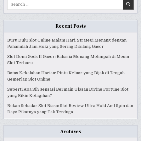
Search
for:
Recent Posts
Buru Dulu Slot Online Malam Hari: Strategi Menang dengan
Pahamilah Jam Hoki yang Sering Dibilang Gacor
Slot Demi Gods II Gacor: Rahasia Menang Melimpah di Mesin
Slot Terbaru
Batas Kekalahan Harian: Pintu Keluar yang Bijak di Tengah
Gemerlap Slot Online
Seperti Apa Sih Sensasi Bermain Ulasan Divine Fortune Slot
yang Bikin Ketagihan?
Bukan Sekadar Slot Biasa: Slot Review Ultra Hold And Spin dan
Daya Pikatnya yang Tak Terduga
Archives