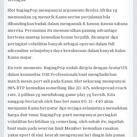
Slot RagingPop mempunyai argomento firefox Afrika yg
memuaskan yg menarik Kamu serius perjalanan bila
dibandingkan badak dalam mengamuk & kawan-kawan sabana
mereka. Permainan itu memunculkan gaming advantage
bertema mantap kemudian bonus terpilih, dicampur dgn
peringkat volatilitas banyak sebagai operasi dalam full
adrenaline selanjutnya daya kesuksesan dalam banyak kalau
Kamu mujur.
En este momento. RagingPop sudah dicipta dengan AvatarUX
dalam komunitas YGS Professionals buat menghadirkan
match mesin port asli pada Kamu. Slot sekarang mempunyai
96% RTP kemudian something like 20. 41% widespread reach
rate, 2 pilihan yg mendukung game play yg bersih. Kita
sanggup bertaruh oleh fase bet masa €0, 15 : €40 akan
menjamin Kamu berputar dgn terjaga selanjutnya menaikkan
harga duit tunai. RagingPop pasti mempunyai peringkat
volatilitas berlebihan yg cemerlang, oleh sebab itu, ingatlah
buat main pada sewrius limit Member kemudian rasakan
yakni sport di sini. kearah mengenyam lari dingin lalu panas.