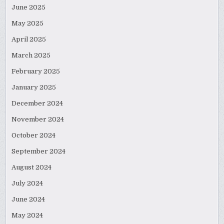
June 2025
May 2025
April 2025
March 2025
February 2025
January 2025
December 2024
November 2024
October 2024
September 2024
August 2024
July 2024
June 2024
May 2024