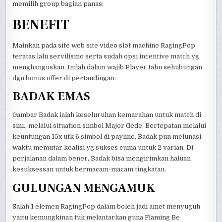
memilih group bagian panas:
BENEFIT
Mainkan pada site web site video slot machine RagingPop
teratas lalu servilismo serta sudah opsi incentive match yg
menghanguskan. Inilah dalam wajib Player tahu sehubungan
dgn bonus offer di pertandingan:
BADAK EMAS
Gambar Badak ialah keseluruhan kemarahan untuk match di
sini., melalui situation simbol Major Gede. Bertepatan melalui
keuntungan 15x utk 6 simbol di payline, Badak pun melunasi
waktu memutar koalisi yg sukses cuma untuk 2 varian. Di
perjalanan dalam bener, Badak bisa mengirimkan haluan
kesuksessan untuk bermacam-macam tingkatan.
GULUNGAN MENGAMUK
Salah 1 elemen RagingPop dalam boleh jadi amet menyuguh
yaitu kemungkinan tuk melantarkan guna Flaming Be