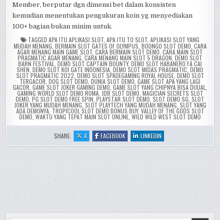
Member, berputar dgn dimensi bet dalam konsisten
kemudian menentukan pengukuran koin yg menyediakan
100+ bagian bukan minim untuk.
TAGGED
APA ITU APLIKASI SLOT
,
APA ITU TO SLOT
,
APLIKASI SLOT YANG
MUDAH MENANG
,
BERMAIN SLOT GATES OF OLYMPUS
,
BOONGO SLOT DEMO
,
CARA
AGAR MENANG MAIN GAME SLOT
,
CARA BERMAIN SLOT DEMO
,
CARA MAIN SLOT
PRAGMATIC AGAR MENANG
,
CARA MENANG MAIN SLOT 5 DRAGON
,
DEMO SLOT
BARN FESTIVAL
,
DEMO SLOT CAPTAIN BOUNTY
,
DEMO SLOT HABANERO FA CAI
SHEN
,
DEMO SLOT KOI GATE INDONESIA
,
DEMO SLOT MIDAS PRAGMATIC
,
DEMO
SLOT PRAGMATIC 2022
,
DEMO SLOT SPADEGAMING ROYAL HOUSE
,
DEMO SLOT
TERGACOR
,
DOG SLOT DEMO
,
DUNIA SLOT DEMO
,
GAME SLOT APA YANG LAGI
GACOR
,
GAME SLOT JOKER GAMING DEMO
,
GAME SLOT YANG CHIPNYA BISA DIJUAL
,
GAMING WORLD SLOT DEMO ROMA
,
JDB SLOT DEMO
,
MAGICIAN SECRETS SLOT
DEMO
,
PG SLOT DEMO FREE SPIN
,
PLAYSTAR SLOT DEMO
,
SLOT DEMO SG
,
SLOT
JOKER YANG MUDAH MENANG
,
SLOT PLAYTECH YANG MUDAH MENANG
,
SLOT YANG
ADA DEMONYA
,
TROPICOOL SLOT DEMO BONUS BUY
,
VALLEY OF THE GODS SLOT
DEMO
,
WAKTU YANG TEPAT MAIN SLOT ONLINE
,
WILD WILD WEST SLOT DEMO
:
:
:
SHARE:
X
FACEBOOK
LINKEDIN
RAGINGPOP
RAGINGPOP
RAGINGPOP
SLOT
SLOT
SLOT
ONLINE
ONLINE
ONLINE
REVIEW
REVIEW
REVIEW