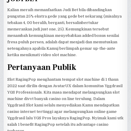
Kalian meraih memanfaatkan Judi Bet bila dibandingkan
pungutan 25% ekstra gede yang gede bet sekarang (misalnya
tebakan 4, 00 beralih, berganti, bersalinbertukar
memerankan judi just one, 25). Kemungkinan tersebut
menambah kemungkinan menyebabkan added bonus senilai
fresa puluh persen, adalah dapat menjadi dan memutuskan
setengahnya apabila Kamuj berlimpah gemar up-the-ante
ketika menikmati video slot machine.
Pertanyaan Publik
Slot RagingPop menghantam tempat slot machine di 1 thaun
2022 saat dirilis dengan AvatarUX dalam komunitas Yggdrasil
YGS Professionals. Kita masa mendapat melangsungkan slot
machine divvt banyak casino on line terulung. Dalam
Yggdrasil Slot kami selalu menyediakan Kamu mendapatkan
casino internet tertinggi agar melangsungkan online game
Yggdrasil lalu YGS Pros layaknya RagingPop. Nyimak kami utk
salah 1 benefit RagingPop setelah itu advantage casino
terbagus.