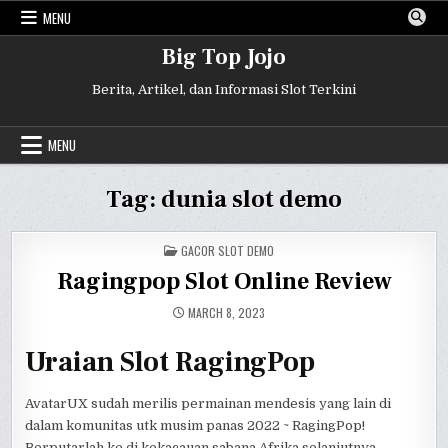
Skip
MENU
to
content
Big Top Jojo
Berita, Artikel, dan Informasi Slot Terkini
MENU
Tag:
dunia slot demo
POSTED
GACOR SLOT DEMO
IN
Ragingpop Slot Online Review
MARCH 8, 2023
Uraian Slot RagingPop
AvatarUX sudah merilis permainan mendesis yang lain di
dalam komunitas utk musim panas 2022 ~ RagingPop!
Berputarlah ke di kekacauan sabana Afrika selanjutnya