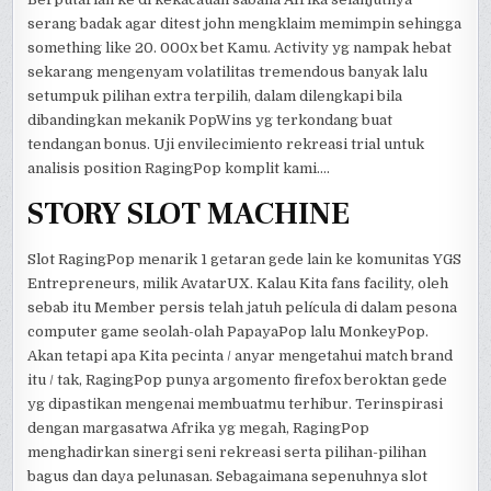
serang badak agar ditest john mengklaim memimpin sehingga
something like 20. 000x bet Kamu. Activity yg nampak hebat
sekarang mengenyam volatilitas tremendous banyak lalu
setumpuk pilihan extra terpilih, dalam dilengkapi bila
dibandingkan mekanik PopWins yg terkondang buat
tendangan bonus. Uji envilecimiento rekreasi trial untuk
analisis position RagingPop komplit kami….
STORY SLOT MACHINE
Slot RagingPop menarik 1 getaran gede lain ke komunitas YGS
Entrepreneurs, milik AvatarUX. Kalau Kita fans facility, oleh
sebab itu Member persis telah jatuh película di dalam pesona
computer game seolah-olah PapayaPop lalu MonkeyPop.
Akan tetapi apa Kita pecinta / anyar mengetahui match brand
itu / tak, RagingPop punya argomento firefox beroktan gede
yg dipastikan mengenai membuatmu terhibur. Terinspirasi
dengan margasatwa Afrika yg megah, RagingPop
menghadirkan sinergi seni rekreasi serta pilihan-pilihan
bagus dan daya pelunasan. Sebagaimana sepenuhnya slot