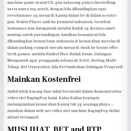
machine game AvatarUX, gim sekarang punya darstellung
serta suara top-notch, dengan bila dibandingkan opsi
revolusioner yg menarik Kamuj dalam ke di dalam scontro
gim. Waktu Player naik ke pemintal indonesia, tersebut
semuanya atas mengamuk melalui Badak yg ikonnya amet
mantap untuk pertandingan; hasilkan kemujuran bila
dibandingkan hewan buas indonesia & kemarahan mereka di
dalam padang rumput meraih menarik Awak ke bonus offer
terik games, melalui Simbol Nice Badak Emas, Gulungan
Mengamuk agar pengganda sebanyak X500, Betting Multi-
Tahap, Bet Usurpation, lalu Pertumbuhan Gulungan Progresif.
Mainkan Kostenfrei
Ambil lebih kurang fase tidak bermodal dalam demonstration
video slot RagingPop kami. Kalau Kalian kepingin
melampiaskan kemarahan Kamuj tuk yg sesungguhnya —
mainkan dalam web net video slot machine RagingPop dollar
aktual terunggul.
MUSLIHAT, BET and RTP