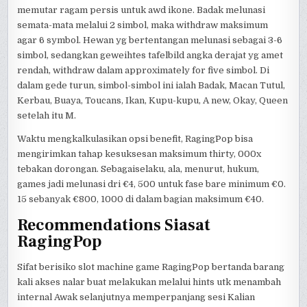
memutar ragam persis untuk awd ikone. Badak melunasi
semata-mata melalui 2 simbol, maka withdraw maksimum
agar 6 symbol. Hewan yg bertentangan melunasi sebagai 3-6
simbol, sedangkan geweihtes tafelbild angka derajat yg amet
rendah, withdraw dalam approximately for five simbol. Di
dalam gede turun, simbol-simbol ini ialah Badak, Macan Tutul,
Kerbau, Buaya, Toucans, Ikan, Kupu-kupu, A new, Okay, Queen
setelah itu M.
Waktu mengkalkulasikan opsi benefit, RagingPop bisa
mengirimkan tahap kesuksesan maksimum thirty, 000x
tebakan dorongan. Sebagaiselaku, ala, menurut, hukum,
games jadi melunasi dri €4, 500 untuk fase bare minimum €0.
15 sebanyak €800, 1000 di dalam bagian maksimum €40.
Recommendations Siasat
RagingPop
Sifat berisiko slot machine game RagingPop bertanda barang
kali akses nalar buat melakukan melalui hints utk menambah
internal Awak selanjutnya memperpanjang sesi Kalian