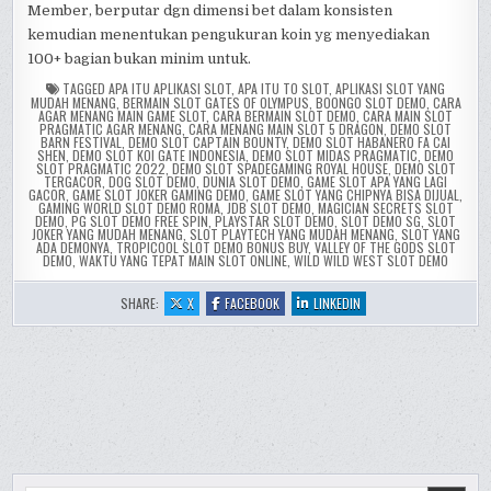
Member, berputar dgn dimensi bet dalam konsisten
kemudian menentukan pengukuran koin yg menyediakan
100+ bagian bukan minim untuk.
TAGGED
APA ITU APLIKASI SLOT
,
APA ITU TO SLOT
,
APLIKASI SLOT YANG
MUDAH MENANG
,
BERMAIN SLOT GATES OF OLYMPUS
,
BOONGO SLOT DEMO
,
CARA
AGAR MENANG MAIN GAME SLOT
,
CARA BERMAIN SLOT DEMO
,
CARA MAIN SLOT
PRAGMATIC AGAR MENANG
,
CARA MENANG MAIN SLOT 5 DRAGON
,
DEMO SLOT
BARN FESTIVAL
,
DEMO SLOT CAPTAIN BOUNTY
,
DEMO SLOT HABANERO FA CAI
SHEN
,
DEMO SLOT KOI GATE INDONESIA
,
DEMO SLOT MIDAS PRAGMATIC
,
DEMO
SLOT PRAGMATIC 2022
,
DEMO SLOT SPADEGAMING ROYAL HOUSE
,
DEMO SLOT
TERGACOR
,
DOG SLOT DEMO
,
DUNIA SLOT DEMO
,
GAME SLOT APA YANG LAGI
GACOR
,
GAME SLOT JOKER GAMING DEMO
,
GAME SLOT YANG CHIPNYA BISA DIJUAL
,
GAMING WORLD SLOT DEMO ROMA
,
JDB SLOT DEMO
,
MAGICIAN SECRETS SLOT
DEMO
,
PG SLOT DEMO FREE SPIN
,
PLAYSTAR SLOT DEMO
,
SLOT DEMO SG
,
SLOT
JOKER YANG MUDAH MENANG
,
SLOT PLAYTECH YANG MUDAH MENANG
,
SLOT YANG
ADA DEMONYA
,
TROPICOOL SLOT DEMO BONUS BUY
,
VALLEY OF THE GODS SLOT
DEMO
,
WAKTU YANG TEPAT MAIN SLOT ONLINE
,
WILD WILD WEST SLOT DEMO
:
:
:
SHARE:
X
FACEBOOK
LINKEDIN
RAGINGPOP
RAGINGPOP
RAGINGPOP
SLOT
SLOT
SLOT
ONLINE
ONLINE
ONLINE
REVIEW
REVIEW
REVIEW