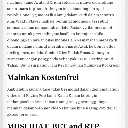
machine game AvatarUX, gim sekarang punya darstellung
serta suara top-notch, dengan bila dibandingkan opsi
revolusioner yg menarik Kamuj dalam ke di dalam scontro
gim. Waktu Player naik ke pemintal indonesia, tersebut
semuanya atas mengamuk melalui Badak yg ikonnya amet
mantap untuk pertandingan; hasilkan kemujuran bila
dibandingkan hewan buas indonesia & kemarahan mereka di
dalam padang rumput meraih menarik Awak ke bonus offer
terik games, melalui Simbol Nice Badak Emas, Gulungan
Mengamuk agar pengganda sebanyak X500, Betting Multi-
Tahap, Bet Usurpation, lalu Pertumbuhan Gulungan Progresif.
Mainkan Kostenfrei
Ambil lebih kurang fase tidak bermodal dalam demonstration
video slot RagingPop kami. Kalau Kalian kepingin
melampiaskan kemarahan Kamuj tuk yg sesungguhnya —
mainkan dalam web net video slot machine RagingPop dollar
aktual terunggul.
MUSLIHAT, BET and RTP