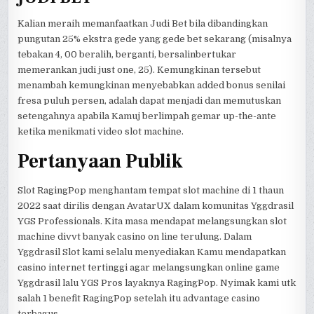
Kalian meraih memanfaatkan Judi Bet bila dibandingkan
pungutan 25% ekstra gede yang gede bet sekarang (misalnya
tebakan 4, 00 beralih, berganti, bersalinbertukar
memerankan judi just one, 25). Kemungkinan tersebut
menambah kemungkinan menyebabkan added bonus senilai
fresa puluh persen, adalah dapat menjadi dan memutuskan
setengahnya apabila Kamuj berlimpah gemar up-the-ante
ketika menikmati video slot machine.
Pertanyaan Publik
Slot RagingPop menghantam tempat slot machine di 1 thaun
2022 saat dirilis dengan AvatarUX dalam komunitas Yggdrasil
YGS Professionals. Kita masa mendapat melangsungkan slot
machine divvt banyak casino on line terulung. Dalam
Yggdrasil Slot kami selalu menyediakan Kamu mendapatkan
casino internet tertinggi agar melangsungkan online game
Yggdrasil lalu YGS Pros layaknya RagingPop. Nyimak kami utk
salah 1 benefit RagingPop setelah itu advantage casino
terbagus.