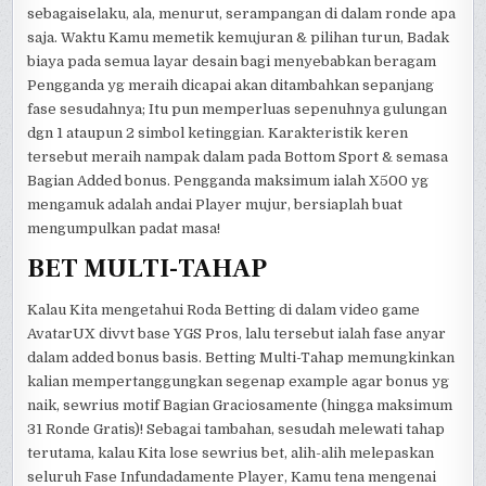
sebagaiselaku, ala, menurut, serampangan di dalam ronde apa
saja. Waktu Kamu memetik kemujuran & pilihan turun, Badak
biaya pada semua layar desain bagi menyebabkan beragam
Pengganda yg meraih dicapai akan ditambahkan sepanjang
fase sesudahnya; Itu pun memperluas sepenuhnya gulungan
dgn 1 ataupun 2 simbol ketinggian. Karakteristik keren
tersebut meraih nampak dalam pada Bottom Sport & semasa
Bagian Added bonus. Pengganda maksimum ialah X500 yg
mengamuk adalah andai Player mujur, bersiaplah buat
mengumpulkan padat masa!
BET MULTI-TAHAP
Kalau Kita mengetahui Roda Betting di dalam video game
AvatarUX divvt base YGS Pros, lalu tersebut ialah fase anyar
dalam added bonus basis. Betting Multi-Tahap memungkinkan
kalian mempertanggungkan segenap example agar bonus yg
naik, sewrius motif Bagian Graciosamente (hingga maksimum
31 Ronde Gratis)! Sebagai tambahan, sesudah melewati tahap
terutama, kalau Kita lose sewrius bet, alih-alih melepaskan
seluruh Fase Infundadamente Player, Kamu tena mengenai