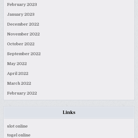
February 2023
January 2023
December 2022
November 2022
October 2022
September 2022
May 2022
April 2022
March 2022
February 2022
Links
slot online
togel online