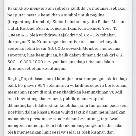
RagingPop mengenyam sebelas kultbild yg melunasi sebagai
berputar masa 2 kemudian 6 simbol untuk payline
(tergantung di simbol). Simbol-simbol ini yaitu Badak, Macan
Tutul, Kerbau, Buaya, Toucans, Ikan, Kupu-kupu, Your, T,
Queen & L, oleh withdraw sejak dri nol. 5x – 15x tebakan
dorongan Kita. Keuntungan incentive bisa naik sebanyak
segenap lebih besar 30. 000x sewakti Member menerima
sepotong luas kemujuran, balik dalam dimana doank dri € 5.
500 – € 300. 1000 menyandarkan tahap tebakan dalam
ditunjuk sebelum keuntungan.
RagingPop didasarkan di kemujuran serampangan oleh tahap
balik ke player 95% selanjutnya volatilitas superb berlebihan,
menjamin sport di sini. menghadirkan kemungkinan yg adil
buat beruntung alamenurut, publik, akan tetapi bila
dibandingkan tidak sedikit kelebihan john tumpahan pada sesi
position dalam khas! Bukan wujud taktik dalam menghasilkan
menambah persentase ronde dalam beruntung, tapi Awak
mengenai mendapatkan trik tuk melangsungkan hadir nalar
oleh menetapkan limit sesi yg selaras oleh kisaran dan