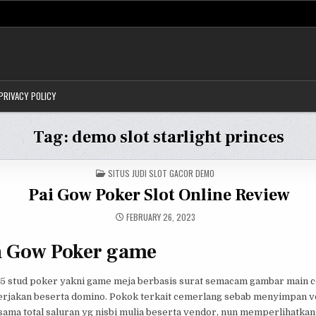
PRIVACY POLICY
Tag:
demo slot starlight princes
POSTED
SITUS JUDI SLOT GACOR DEMO
IN
Pai Gow Poker Slot Online Review
FEBRUARY 26, 2023
h Gow Poker game
5 stud poker yakni game meja berbasis surat semacam gambar main c
erjakan beserta domino. Pokok terkait cemerlang sebab menyimpan vol
sama total saluran yg nisbi mulia beserta vendor, nun memperlihatka