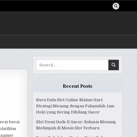
Search
for:
Recent Posts
Buru Dulu Slot Online Malam Hari:
Strategi Menang dengan Pahamilah Jam
Hoki yang Sering Dibilang Gacor
erai-berai
Slot Demi Gods II Gacor: Rahasia Menang
Melimpah di Mesin Slot Terbaru
atilitas
n gamer