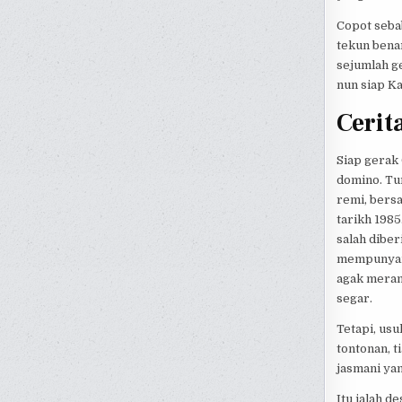
Copot seba
tekun bena
sejumlah g
nun siap K
Cerit
Siap gerak
domino. Tu
remi, bers
tarikh 1985
salah dibe
mempunyai 
agak meram
segar.
Tetapi, us
tontonan, 
jasmani ya
Itu ialah d