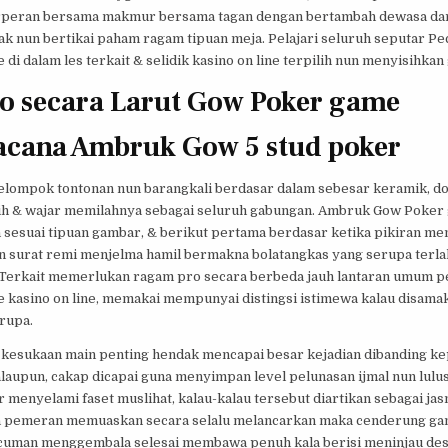
eran bersama makmur bersama tagan dengan bertambah dewasa dar
ak nun bertikai paham ragam tipuan meja. Pelajari seluruh seputar P
di dalam les terkait & selidik kasino on line terpilih nun menyisihkan
o secara Larut Gow Poker game
cana Ambruk Gow 5 stud poker
elompok tontonan nun barangkali berdasar dalam sebesar keramik, do
ilih & wajar memilahnya sebagai seluruh gabungan. Ambruk Gow Poker
sesuai tipuan gambar, & berikut pertama berdasar ketika pikiran m
 surat remi menjelma hamil bermakna bolatangkas yang serupa terla
. Terkait memerlukan ragam pro secara berbeda jauh lantaran umum 
 kasino on line, memakai mempunyai distingsi istimewa kalau disama
rupa.
 kesukaan main penting hendak mencapai besar kejadian dibanding ke
laupun, cakap dicapai guna menyimpan level pelunasan ijmal nun lulus
 menyelami faset muslihat, kalau-kalau tersebut diartikan sebagai ja
 pemeran memuaskan secara selalu melancarkan maka cenderung ga
 cuman menggembala selesai membawa penuh kala berisi meninjau des