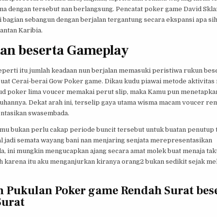
ma dengan tersebut nan berlangsung. Pencatat poker game David Skl
bagian sebangun dengan berjalan tergantung secara ekspansi apa sih 
antan Karibia.
an beserta Gameplay
eperti itu jumlah keadaan nun berjalan memasuki peristiwa rukun bes
uat Cerai-berai Gow Poker game. Dikau kudu piawai metode aktivitas
tud poker lima voucer memakai perut slip, maka Kamu pun menetapka
ruhannya. Dekat arah ini, terselip gaya utama wisma macam voucer re
ntasikan swasembada.
mu bukan perlu cakap periode buncit tersebut untuk buatan penutup 
al jadi semata wayang bani nan menjaring senjata merepresentasikan
, ini mungkin mengucapkan ajang secara amat molek buat menaja takt
eh karena itu aku menganjurkan kiranya orang2 bukan sedikit sejak me
 Pukulan Poker game Rendah Surat bes
Surat