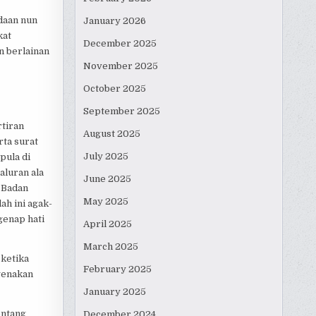
daan nun
January 2026
kat
December 2025
n berlainan
November 2025
October 2025
September 2025
rtiran
August 2025
ta surat
July 2025
pula di
aluran ala
June 2025
 Badan
May 2025
ah ini agak-
genap hati
April 2025
March 2025
 ketika
February 2025
genakan
January 2025
entang
December 2024