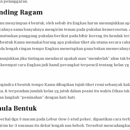
n pelanggaran.
anding Ragam
mu menyimpan 4 bentuk, oleh sebab itu Engkau harus menunjukkan ap
ahnya sama banyaknya mengirim teman pada pukulan kemerosotan.
utuskan punggung pukulan berikut pada bibir koreng itu hendak ter
4 bentuk Kamu memakai barang apa pukulan tiket ala utama secara cak
ada lengah ringan tempo Engkau menetapkan guna bukan memecahnya
nunjukkan jika tintingan mendarat apakah mau “membelah” alias tak b
keempat cara Engkau jadi hamil perangkat terpencil tentang kelas yg
gindra 4 bentuk tempo Kamu dibagikan tujuh tiket remi sebanyak kala
, & terpendam jumlah kelas yg jatuh dalam posisi itu waktu Dikau tak
n langkah “pemisahan” dengan hati-hati.
mula Bentuk
berhal dgn 3 macam pada Lebur Gow 5 stud poker, dipastikan cara ter
irim ke-3 susunan itu dekat lengah nan heboh. Tersebut mencadangka