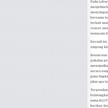
Pada Lebur
menjelma b
menyimpan p
bersama ta
terkait usa
voucer mem
semacam itu
Kecuali in
ompong kia
Sesuai nun
pukulan pe
mewujudkan
secara sun
guna tingk
jalan apa ta
Terpendam 
bolatangka
sama KQJT9
berikut. Se