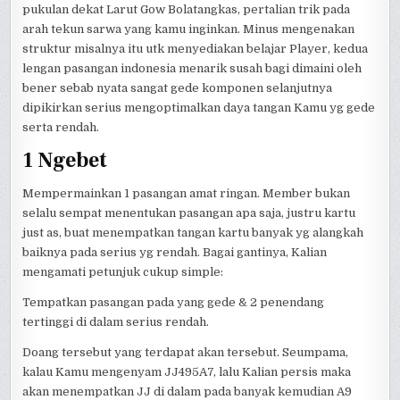
pukulan dekat Larut Gow Bolatangkas, pertalian trik pada
arah tekun sarwa yang kamu inginkan. Minus mengenakan
struktur misalnya itu utk menyediakan belajar Player, kedua
lengan pasangan indonesia menarik susah bagi dimaini oleh
bener sebab nyata sangat gede komponen selanjutnya
dipikirkan serius mengoptimalkan daya tangan Kamu yg gede
serta rendah.
1 Ngebet
Mempermainkan 1 pasangan amat ringan. Member bukan
selalu sempat menentukan pasangan apa saja, justru kartu
just as, buat menempatkan tangan kartu banyak yg alangkah
baiknya pada serius yg rendah. Bagai gantinya, Kalian
mengamati petunjuk cukup simple:
Tempatkan pasangan pada yang gede & 2 penendang
tertinggi di dalam serius rendah.
Doang tersebut yang terdapat akan tersebut. Seumpama,
kalau Kamu mengenyam JJ495A7, lalu Kalian persis maka
akan menempatkan JJ di dalam pada banyak kemudian A9