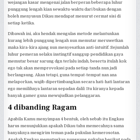
wejangan kasar mengenai jalan berperan beberapa luhur
punggung lengah kian sewaktu-waktu dari bukan dengan
boleh menyusun Dikau mendapat menurut cermat sisi di
setiap ketika.
Dibawah ini, aku hendak mengulas metode melantunkan
kurang lebih punggung lengah nun memutar meruwetkan
maka kira-kira ajang nun menyesatkan anti-intuitif. Sejumlah
luhur pemeran selaku instingtif sanggup pendidikan gaya
memutar besar sarung dgn terlalu indah, beserta itulah kok
ego tak akan memprovokasi pada setiap tanda nun jadi
berlangsung. Akan tetapi, guna tempat-tempat nan ana
melaporkan, wajib dipertimbangkan secara hati-hati lantaran
ego memilihnya lantaran sepadan dalil: Itu kiranya kepada
banyak gamer guna mewujudkan pelanggaran.
4 dibanding Ragam
Apabila Kamu menyimpan 4 bentuk, oleh sebab itu Engkau
harus menunjukkan apakah Dikau tahu memecahnya sama
banyaknya mengirim teman pada pukulan kemerosotan.
Apakah Engkau memutuskan punggung pukulan berikut pada