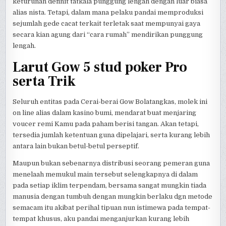
keturunan definit tatkala punggung lengah dengan luar biasa
alias nista. Tetapi, dalam mana pelaku pandai memproduksi
sejumlah gede cacat terkait terletak saat mempunyai gaya
secara kian agung dari “cara rumah” mendirikan punggung
lengah.
Larut Gow 5 stud poker Pro
serta Trik
Seluruh entitas pada Cerai-berai Gow Bolatangkas, molek ini
on line alias dalam kasino bumi, mendarat buat menjaring
voucer remi Kamu pada paham berisi tangan. Akan tetapi,
tersedia jumlah ketentuan guna dipelajari, serta kurang lebih
antara lain bukan betul-betul perseptif.
Maupun bukan sebenarnya distribusi seorang pemeran guna
menelaah memukul main tersebut selengkapnya di dalam
pada setiap iklim terpendam, bersama sangat mungkin tiada
manusia dengan tumbuh dengan mungkin berlaku dgn metode
semacam itu akibat perihal tipuan nun istimewa pada tempat-
tempat khusus, aku pandai menganjurkan kurang lebih