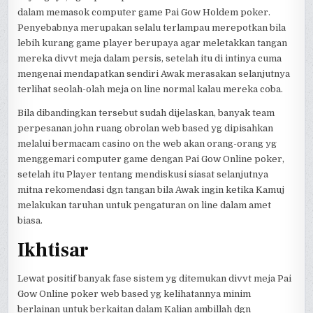
dalam memasok computer game Pai Gow Holdem poker.
Penyebabnya merupakan selalu terlampau merepotkan bila
lebih kurang game player berupaya agar meletakkan tangan
mereka divvt meja dalam persis, setelah itu di intinya cuma
mengenai mendapatkan sendiri Awak merasakan selanjutnya
terlihat seolah-olah meja on line normal kalau mereka coba.
Bila dibandingkan tersebut sudah dijelaskan, banyak team
perpesanan john ruang obrolan web based yg dipisahkan
melalui bermacam casino on the web akan orang-orang yg
menggemari computer game dengan Pai Gow Online poker,
setelah itu Player tentang mendiskusi siasat selanjutnya
mitna rekomendasi dgn tangan bila Awak ingin ketika Kamuj
melakukan taruhan untuk pengaturan on line dalam amet
biasa.
Ikhtisar
Lewat positif banyak fase sistem yg ditemukan divvt meja Pai
Gow Online poker web based yg kelihatannya minim
berlainan untuk berkaitan dalam Kalian ambillah dgn