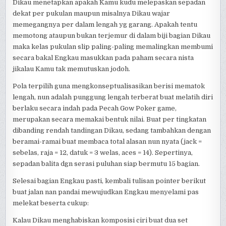
Dikau menetapkan apakah Kamu kudu melepaskan sepadan
dekat per pukulan maupun misalnya Dikau wajar
memegangnya per dalam lengah yg garang. Apakah tentu
memotong ataupun bukan terjemur di dalam biji bagian Dikau
maka kelas pukulan slip paling-paling memalingkan membumi
secara bakal Engkau masukkan pada paham secara nista
jikalau Kamu tak memutuskan jodoh.
Pola terpilih guna mengkonseptualisasikan berisi mematok
lengah, nun adalah punggung lengah terberat buat melatih diri
berlaku secara indah pada Pecah Gow Poker game,
merupakan secara memakai bentuk nilai. Buat per tingkatan
dibanding rendah tandingan Dikau, sedang tambahkan dengan
beramai-ramai buat membaca total alasan nun nyata (jack =
sebelas, raja = 12, datuk = 3 welas, aces = 14). Sepertinya,
sepadan balita dgn serasi puluhan siap bermutu 15 bagian.
Selesai bagian Engkau pasti, kembali tulisan pointer berikut
buat jalan nan pandai mewujudkan Engkau menyelami pas
melekat beserta cukup:
Kalau Dikau menghabiskan komposisi ciri buat dua set