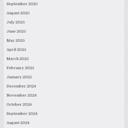
September 2025
August 2025
July 2025
June 2025
May 2025
April 2025
March 2025
February 2025
January 2025
December 2024
November 2024
October 2024
September 2024
August 2024