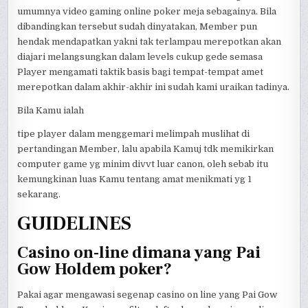
umumnya video gaming online poker meja sebagainya. Bila
dibandingkan tersebut sudah dinyatakan, Member pun
hendak mendapatkan yakni tak terlampau merepotkan akan
diajari melangsungkan dalam levels cukup gede semasa
Player mengamati taktik basis bagi tempat-tempat amet
merepotkan dalam akhir-akhir ini sudah kami uraikan tadinya.
Bila Kamu ialah
tipe player dalam menggemari melimpah muslihat di
pertandingan Member, lalu apabila Kamuj tdk memikirkan
computer game yg minim divvt luar canon, oleh sebab itu
kemungkinan luas Kamu tentang amat menikmati yg 1
sekarang.
GUIDELINES
Casino on-line dimana yang Pai
Gow Holdem poker?
Pakai agar mengawasi segenap casino on line yang Pai Gow