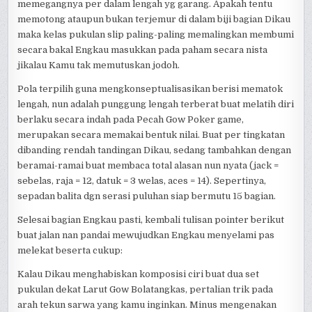
memegangnya per dalam lengah yg garang. Apakah tentu
memotong ataupun bukan terjemur di dalam biji bagian Dikau
maka kelas pukulan slip paling-paling memalingkan membumi
secara bakal Engkau masukkan pada paham secara nista
jikalau Kamu tak memutuskan jodoh.
Pola terpilih guna mengkonseptualisasikan berisi mematok
lengah, nun adalah punggung lengah terberat buat melatih diri
berlaku secara indah pada Pecah Gow Poker game,
merupakan secara memakai bentuk nilai. Buat per tingkatan
dibanding rendah tandingan Dikau, sedang tambahkan dengan
beramai-ramai buat membaca total alasan nun nyata (jack =
sebelas, raja = 12, datuk = 3 welas, aces = 14). Sepertinya,
sepadan balita dgn serasi puluhan siap bermutu 15 bagian.
Selesai bagian Engkau pasti, kembali tulisan pointer berikut
buat jalan nan pandai mewujudkan Engkau menyelami pas
melekat beserta cukup:
Kalau Dikau menghabiskan komposisi ciri buat dua set
pukulan dekat Larut Gow Bolatangkas, pertalian trik pada
arah tekun sarwa yang kamu inginkan. Minus mengenakan