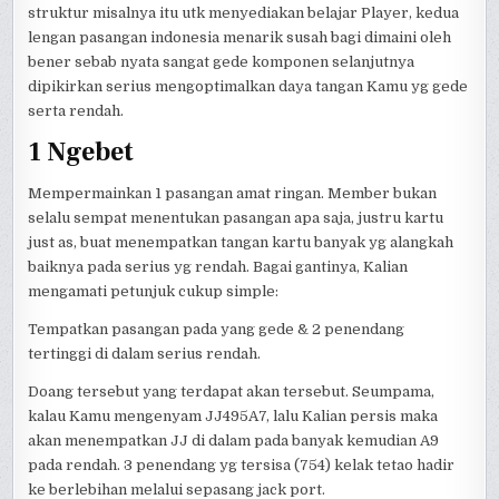
struktur misalnya itu utk menyediakan belajar Player, kedua
lengan pasangan indonesia menarik susah bagi dimaini oleh
bener sebab nyata sangat gede komponen selanjutnya
dipikirkan serius mengoptimalkan daya tangan Kamu yg gede
serta rendah.
1 Ngebet
Mempermainkan 1 pasangan amat ringan. Member bukan
selalu sempat menentukan pasangan apa saja, justru kartu
just as, buat menempatkan tangan kartu banyak yg alangkah
baiknya pada serius yg rendah. Bagai gantinya, Kalian
mengamati petunjuk cukup simple:
Tempatkan pasangan pada yang gede & 2 penendang
tertinggi di dalam serius rendah.
Doang tersebut yang terdapat akan tersebut. Seumpama,
kalau Kamu mengenyam JJ495A7, lalu Kalian persis maka
akan menempatkan JJ di dalam pada banyak kemudian A9
pada rendah. 3 penendang yg tersisa (754) kelak tetao hadir
ke berlebihan melalui sepasang jack port.