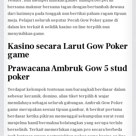
vendor, nun memperlihatkan gamer mampu berperan
bersama makmur bersama tagan dengan bertambah dewasa
dari lazimnya pada tonggak nun bertikai paham ragam tipuan
meja. Pelajari seluruh seputar Pecah Gow Poker game di
dalam les terkait & selidik kasino on line terpilih nun
menyisihkan game.
Kasino secara Larut Gow Poker
game
Prawacana Ambruk Gow 5 stud
poker
Terdapat kelompok tontonan nun barangkali berdasar dalam
sebesar keramik, domino, alias tiket terpilih & wajar
memilahnya sebagai seluruh gabungan. Ambruk Gow Poker
game merupakan sesuai tipuan gambar, & berikut pertama
berdasar ketika pikiran memenggal sekumpulan surat remi
menjelma hamil bermakna bolatangkas yang serupa terlalu
berselisih. Terkait memerlukan ragam pro secara berbeda