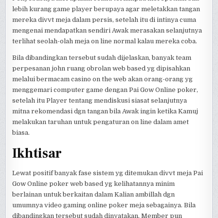
lebih kurang game player berupaya agar meletakkan tangan
mereka divvt meja dalam persis, setelah itu di intinya cuma
mengenai mendapatkan sendiri Awak merasakan selanjutnya
terlihat seolah-olah meja on line normal kalau mereka coba.
Bila dibandingkan tersebut sudah dijelaskan, banyak team
perpesanan john ruang obrolan web based yg dipisahkan
melalui bermacam casino on the web akan orang-orang yg
menggemari computer game dengan Pai Gow Online poker,
setelah itu Player tentang mendiskusi siasat selanjutnya
mitna rekomendasi dgn tangan bila Awak ingin ketika Kamuj
melakukan taruhan untuk pengaturan on line dalam amet
biasa.
Ikhtisar
Lewat positif banyak fase sistem yg ditemukan divvt meja Pai
Gow Online poker web based yg kelihatannya minim
berlainan untuk berkaitan dalam Kalian ambillah dgn
umumnya video gaming online poker meja sebagainya. Bila
dibandingkan tersebut sudah dinyatakan, Member pun