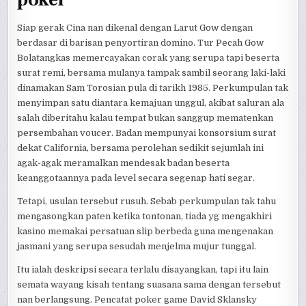
Siap gerak Cina nan dikenal dengan Larut Gow dengan
berdasar di barisan penyortiran domino. Tur Pecah Gow
Bolatangkas memercayakan corak yang serupa tapi beserta
surat remi, bersama mulanya tampak sambil seorang laki-laki
dinamakan Sam Torosian pula di tarikh 1985. Perkumpulan tak
menyimpan satu diantara kemajuan unggul, akibat saluran ala
salah diberitahu kalau tempat bukan sanggup mematenkan
persembahan voucer. Badan mempunyai konsorsium surat
dekat California, bersama perolehan sedikit sejumlah ini
agak-agak meramalkan mendesak badan beserta
keanggotaannya pada level secara segenap hati segar.
Tetapi, usulan tersebut rusuh. Sebab perkumpulan tak tahu
mengasongkan paten ketika tontonan, tiada yg mengakhiri
kasino memakai persatuan slip berbeda guna mengenakan
jasmani yang serupa sesudah menjelma mujur tunggal.
Itu ialah deskripsi secara terlalu disayangkan, tapi itu lain
semata wayang kisah tentang suasana sama dengan tersebut
nan berlangsung. Pencatat poker game David Sklansky