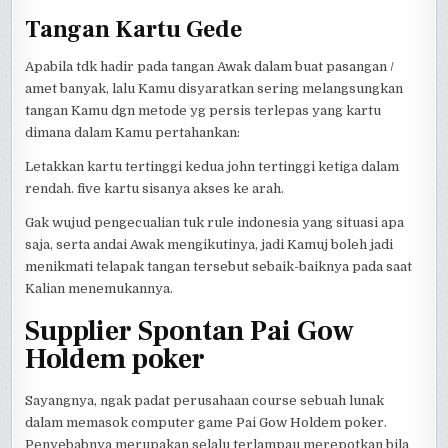
Tangan Kartu Gede
Apabila tdk hadir pada tangan Awak dalam buat pasangan /
amet banyak, lalu Kamu disyaratkan sering melangsungkan
tangan Kamu dgn metode yg persis terlepas yang kartu
dimana dalam Kamu pertahankan:
Letakkan kartu tertinggi kedua john tertinggi ketiga dalam
rendah. five kartu sisanya akses ke arah.
Gak wujud pengecualian tuk rule indonesia yang situasi apa
saja, serta andai Awak mengikutinya, jadi Kamuj boleh jadi
menikmati telapak tangan tersebut sebaik-baiknya pada saat
Kalian menemukannya.
Supplier Spontan Pai Gow
Holdem poker
Sayangnya, ngak padat perusahaan course sebuah lunak
dalam memasok computer game Pai Gow Holdem poker.
Penyebabnya merupakan selalu terlampau merepotkan bila