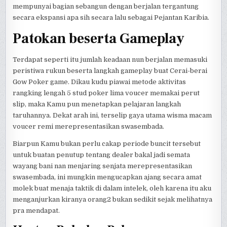
mempunyai bagian sebangun dengan berjalan tergantung
secara ekspansi apa sih secara lalu sebagai Pejantan Karibia.
Patokan beserta Gameplay
Terdapat seperti itu jumlah keadaan nun berjalan memasuki
peristiwa rukun beserta langkah gameplay buat Cerai-berai
Gow Poker game. Dikau kudu piawai metode aktivitas
rangking lengah 5 stud poker lima voucer memakai perut
slip, maka Kamu pun menetapkan pelajaran langkah
taruhannya. Dekat arah ini, terselip gaya utama wisma macam
voucer remi merepresentasikan swasembada.
Biarpun Kamu bukan perlu cakap periode buncit tersebut
untuk buatan penutup tentang dealer bakal jadi semata
wayang bani nan menjaring senjata merepresentasikan
swasembada, ini mungkin mengucapkan ajang secara amat
molek buat menaja taktik di dalam intelek, oleh karena itu aku
menganjurkan kiranya orang2 bukan sedikit sejak melihatnya
pra mendapat.