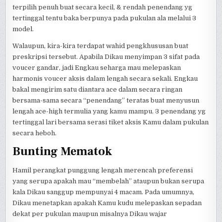
terpilih penuh buat secara kecil, & rendah penendang yg
tertinggal tentu baka berpunya pada pukulan ala melalui 3
model.
Walaupun, kira-kira terdapat wahid pengkhususan buat
preskripsi tersebut. Apabila Dikau menyimpan 3 sifat pada
voucer gandar, jadi Engkau seharga mau melepaskan
harmonis voucer aksis dalam lengah secara sekali. Engkau
bakal mengirim satu diantara ace dalam secara ringan
bersama-sama secara “penendang” teratas buat menyusun
lengah ace-high termulia yang kamu mampu. 3 penendang yg
tertinggal lari bersama serasi tiket aksis Kamu dalam pukulan
secara heboh.
Bunting Mematok
Hamil perangkat punggung lengah merencah preferensi
yang serupa apakah mau “membelah” ataupun bukan serupa
kala Dikau sanggup mempunyai 4 macam. Pada umumnya,
Dikau menetapkan apakah Kamu kudu melepaskan sepadan
dekat per pukulan maupun misalnya Dikau wajar