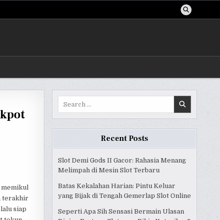
Search
for:
ckpot
Recent Posts
Slot Demi Gods II Gacor: Rahasia Menang
Melimpah di Mesin Slot Terbaru
Batas Kekalahan Harian: Pintu Keluar
n memikul
yang Bijak di Tengah Gemerlap Slot Online
 terakhir
lalu siap
Seperti Apa Sih Sensasi Bermain Ulasan
t tekun