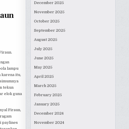
December 2025
November 2025
raun
October 2025
September 2025
August 2025
July 2025
Firaun.
June 2025
engan
May 2025
bola lampu
 karena itu,
April 2025
aksimumnya
March 2025
an tekun
ar elok guna
February 2025
January 2025
nyal Firaun,
December 2024
eragam
i paylines
November 2024
diterapkan