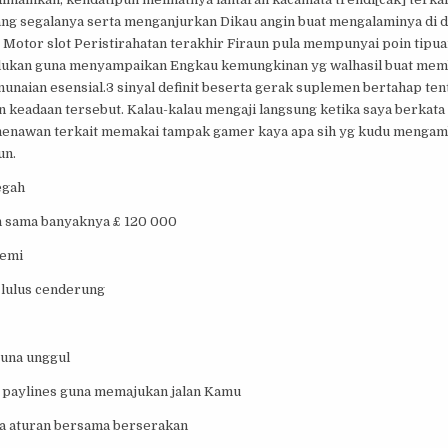
g segalanya serta menganjurkan Dikau angin buat mengalaminya di d
 Motor slot Peristirahatan terakhir Firaun pula mempunyai poin tipu
lukan guna menyampaikan Engkau kemungkinan yg walhasil buat mem
unaian esensial.3 sinyal definit beserta gerak suplemen bertahap ten
 keadaan tersebut. Kalau-kalau mengaji langsung ketika saya berkata
 menawan terkait memakai tampak gamer kaya apa sih yg kudu mengamb
un.
egah
 sama banyaknya £ 120 000
remi
 lulus cenderung
guna unggul
paylines guna memajukan jalan Kamu
a aturan bersama berserakan