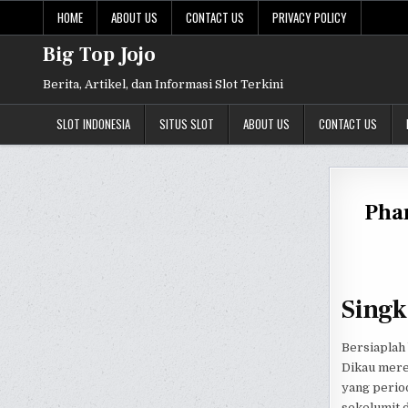
Skip
HOME
ABOUT US
CONTACT US
PRIVACY POLICY
to
content
Big Top Jojo
Berita, Artikel, dan Informasi Slot Terkini
SLOT INDONESIA
SITUS SLOT
ABOUT US
CONTACT US
Pha
Singk
Bersiaplah
Dikau mere
yang period
sekelumit d