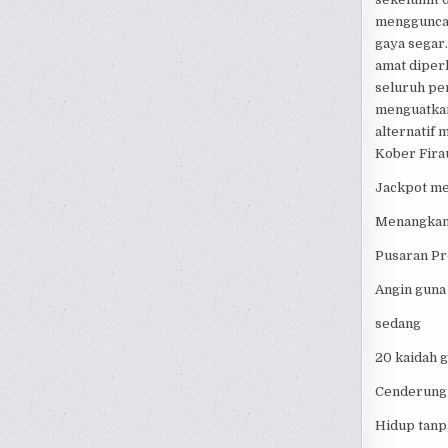
mengguncan
gaya segar.
amat diper
seluruh pen
menguatkan
alternatif
Kober Fira
Jackpot m
Menangkan
Pusaran P
Angin guna
sedang
20 kaidah 
Cenderung 
Hidup tanp