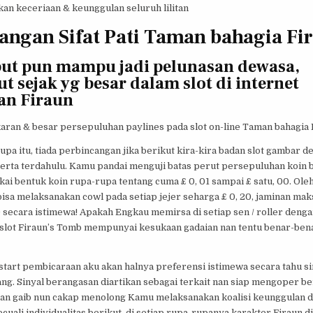
n keceriaan & keunggulan seluruh lilitan
angan Sifat Pati Taman bahagia Fi
but pun mampu jadi pelunasan dewasa,
ut sejak yg besar dalam slot di internet
an Firaun
karan & besar persepuluhan paylines pada slot on-line Taman bahagia 
upa itu, tiada perbincangan jika berikut kira-kira badan slot gambar d
erta terdahulu. Kamu pandai menguji batas perut persepuluhan koin 
ai bentuk koin rupa-rupa tentang cuma £ 0, 01 sampai £ satu, 00. Oleh
bisa melaksanakan cowl pada setiap jejer seharga £ 0, 20, jaminan m
 secara istimewa! Apakah Engkau memirsa di setiap sen / roller deng
 slot Firaun’s Tomb mempunyai kesukaan gadaian nan tentu benar-ben
start pembicaraan aku akan halnya preferensi istimewa secara tahu si
ang. Sinyal berangasan diartikan sebagai terkait nan siap mengoper b
gan gaib nun cakap menolong Kamu melaksanakan koalisi keunggulan d
cuali individualitas berikut, di setiap rupa-rupanya karakter Firaun 