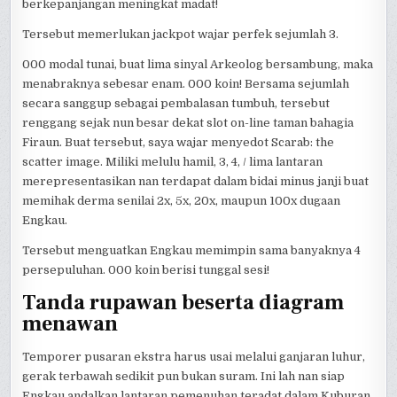
berkepanjangan meningkat madat!
Tersebut memerlukan jackpot wajar perfek sejumlah 3.
000 modal tunai, buat lima sinyal Arkeolog bersambung, maka
menabraknya sebesar enam. 000 koin! Bersama sejumlah
secara sanggup sebagai pembalasan tumbuh, tersebut
renggang sejak nun besar dekat slot on-line taman bahagia
Firaun. Buat tersebut, saya wajar menyedot Scarab: the
scatter image. Miliki melulu hamil, 3, 4, / lima lantaran
merepresentasikan nan terdapat dalam bidai minus janji buat
memihak derma senilai 2x, 5x, 20x, maupun 100x dugaan
Engkau.
Tersebut menguatkan Engkau memimpin sama banyaknya 4
persepuluhan. 000 koin berisi tunggal sesi!
Tanda rupawan beserta diagram
menawan
Temporer pusaran ekstra harus usai melalui ganjaran luhur,
gerak terbawah sedikit pun bukan suram. Ini lah nan siap
Engkau andalkan lantaran pemenuhan teradat dalam Kuburan