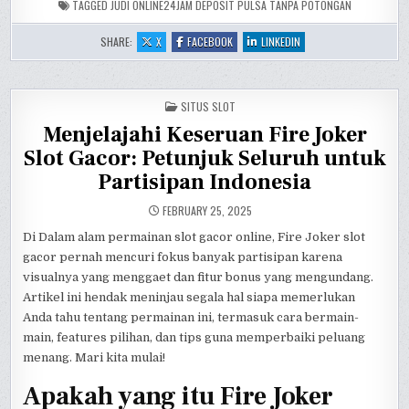
TAGGED
JUDI ONLINE24JAM DEPOSIT PULSA TANPA POTONGAN
:
:
:
SHARE:
X
FACEBOOK
LINKEDIN
MENGEKSPLORASI
MENGEKSPLORASI
MENGEKSPLORASI
PLAYTECH
PLAYTECH
PLAYTECH
THE
THE
THE
DARK
DARK
DARK
KNIGHT:
KNIGHT:
KNIGHT:
POSTED
SLOT
SITUS SLOT
SLOT
SLOT
IN
APA
APA
APA
Menjelajahi Keseruan Fire Joker
MENGGUGAH
MENGGUGAH
MENGGUGAH
ADRENALIN
ADRENALIN
ADRENALIN
Slot Gacor: Petunjuk Seluruh untuk
Partisipan Indonesia
FEBRUARY 25, 2025
Di Dalam alam permainan slot gacor online, Fire Joker slot
gacor pernah mencuri fokus banyak partisipan karena
visualnya yang menggaet dan fitur bonus yang mengundang.
Artikel ini hendak meninjau segala hal siapa memerlukan
Anda tahu tentang permainan ini, termasuk cara bermain-
main, features pilihan, dan tips guna memperbaiki peluang
menang. Mari kita mulai!
Apakah yang itu Fire Joker