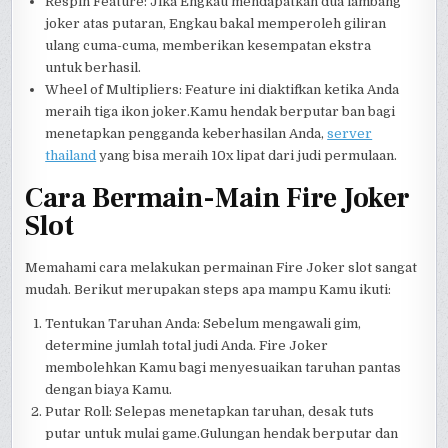
Respin Feature: Jika Engkau mendapatkan dua lambang
joker atas putaran, Engkau bakal memperoleh giliran
ulang cuma-cuma, memberikan kesempatan ekstra
untuk berhasil.
Wheel of Multipliers: Feature ini diaktifkan ketika Anda
meraih tiga ikon joker.Kamu hendak berputar ban bagi
menetapkan pengganda keberhasilan Anda,
server
thailand
yang bisa meraih 10x lipat dari judi permulaan.
Cara Bermain-Main Fire Joker
Slot
Memahami cara melakukan permainan Fire Joker slot sangat
mudah. Berikut merupakan steps apa mampu Kamu ikuti:
Tentukan Taruhan Anda: Sebelum mengawali gim,
determine jumlah total judi Anda. Fire Joker
membolehkan Kamu bagi menyesuaikan taruhan pantas
dengan biaya Kamu.
Putar Roll: Selepas menetapkan taruhan, desak tuts
putar untuk mulai game.Gulungan hendak berputar dan