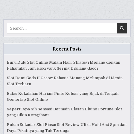
JACKPOT
JACKPOT
JACKPOT
PERTARUHAN
PERTARUHAN
PERTARUHAN
ONLINE
ONLINE
ONLINE
JILI
JILI
JILI
SLOT
SLOT
SLOT
Search
for:
Recent Posts
Buru Dulu Slot Online Malam Hari: Strategi Menang dengan
Pahamilah Jam Hoki yang Sering Dibilang Gacor
Slot Demi Gods II Gacor: Rahasia Menang Melimpah di Mesin
Slot Terbaru
Batas Kekalahan Harian: Pintu Keluar yang Bijak di Tengah
Gemerlap Slot Online
Seperti Apa Sih Sensasi Bermain Ulasan Divine Fortune Slot
yang Bikin Ketagihan?
Bukan Sekadar Slot Biasa: Slot Review Ultra Hold And Spin dan
Daya Pikatnya yang Tak Terduga