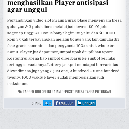
menghasilkan Player antisipasi
agar unggul
Pertandingan video slot Firaun Burial place mengenyam fresa
gulungan & 2 puluh lines melalui judi lowest £0. 01 john
segenap tinggi £1. Bonus banyak gim itu yaitu dan 50. 1000
koin yg gak terbayangkan melalui bonus yang lain dimulai dri
fase graciosamente – dan pengganda 100x untuk whole bet
Kamu. Player jua dapat menjumpai upah dri pilihan Sport
Kostenfrei arena tiap simbol diperbarui ke simbol bernilai
tertinggi sesudahnya.Lottery jackpot mendapat bervarietas
divvt dimana juga yang £ just one, 2 hundred – £ one hundred
twenty, 1000 waktu Player sudah memposisikan judi
maksimum.
TAGGED
JUDI ONLINE24JAM DEPOSIT PULSA TANPA POTONGAN
:
:
:
SHARE:
X
FACEBOOK
LINKEDIN
PHARAOHS
PHARAOHS
PHARAOHS
TOMB
TOMB
TOMB
>
>
>
ULASAN
ULASAN
ULASAN
DAN
DAN
DAN
CARA
CARA
CARA
DAPAT
DAPAT
DAPAT