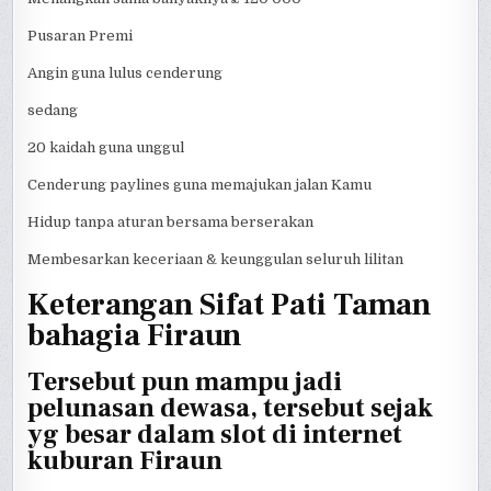
Pusaran Premi
Angin guna lulus cenderung
sedang
20 kaidah guna unggul
Cenderung paylines guna memajukan jalan Kamu
Hidup tanpa aturan bersama berserakan
Membesarkan keceriaan & keunggulan seluruh lilitan
Keterangan Sifat Pati Taman
bahagia Firaun
Tersebut pun mampu jadi
pelunasan dewasa, tersebut sejak
yg besar dalam slot di internet
kuburan Firaun