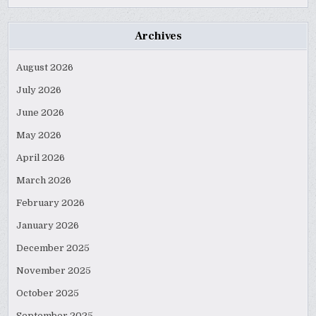
Archives
August 2026
July 2026
June 2026
May 2026
April 2026
March 2026
February 2026
January 2026
December 2025
November 2025
October 2025
September 2025