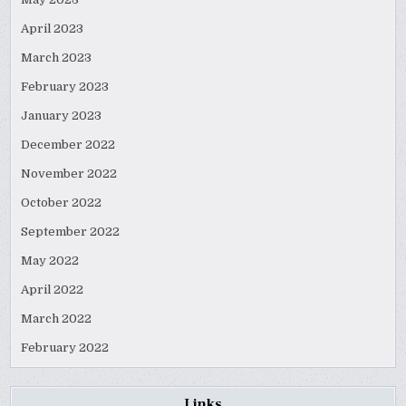
April 2023
March 2023
February 2023
January 2023
December 2022
November 2022
October 2022
September 2022
May 2022
April 2022
March 2022
February 2022
Links