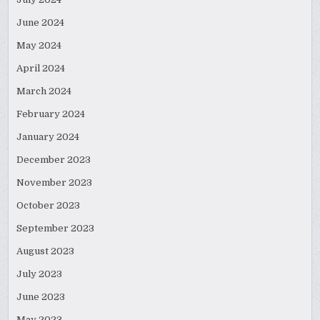
June 2024
May 2024
April 2024
March 2024
February 2024
January 2024
December 2023
November 2023
October 2023
September 2023
August 2023
July 2023
June 2023
May 2023