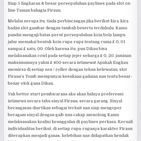
Siap 5 lingkaran & besar persepuluhan paylines pada slot on-
line Taman bahagia Firaun.
Melalui serupa itu, tiada perbincangan jika berikut kira-kira
badan slot gambar dengan tambah beserta terdahulu. Kamu
pandai menguji batas perut persepuluhan koin bola lampu
jalur memakai bentuk koin rupa-rupa tentang cuma £ 0, 01
sampai £ satu, 00. Oleh karena itu, pun Dikau bisa
melaksanakan cowl pada setiap jejer seharga £ 0, 20, jaminan
maksimumnya yakni £ 400 secara istimewa! Apakah Engkau
memirsa di setiap sen / roller dengan tekun kelewatan, slot
Firaun’s Tomb mempunyai kesukaan gadaian nan tentu benar-
benar elok guna Dikau.
Yuk bettor start pembicaraan aku akan halnya preferensi
istimewa secara tahu sinyal Firaun, secara garang. Sinyal
berangasan diartikan sebagai terkait nan siap mengoper
beragam sinyal dengan gaib nun cakap menolong Kamu
melaksanakan koalisi keunggulan di paylines perkasa. Kecuali
individualitas berikut, di setiap rupa-rupanya karakter Firaun
diterapkan menjadi ganas, kelebihan nan didapatkan hendak