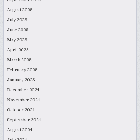
August 2025
July 2025
June 2025
May 2025
April 2025
March 2025
February 2025
January 2025
December 2024
November 2024
October 2024
September 2024
August 2024
July 2024