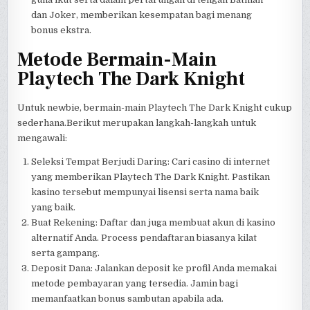
dan Joker, memberikan kesempatan bagi menang
bonus ekstra.
Metode Bermain-Main
Playtech The Dark Knight
Untuk newbie, bermain-main Playtech The Dark Knight cukup
sederhana.Berikut merupakan langkah-langkah untuk
mengawali:
Seleksi Tempat Berjudi Daring: Cari casino di internet
yang memberikan Playtech The Dark Knight. Pastikan
kasino tersebut mempunyai lisensi serta nama baik
yang baik.
Buat Rekening: Daftar dan juga membuat akun di kasino
alternatif Anda. Process pendaftaran biasanya kilat
serta gampang.
Deposit Dana: Jalankan deposit ke profil Anda memakai
metode pembayaran yang tersedia. Jamin bagi
memanfaatkan bonus sambutan apabila ada.