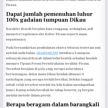
Firaun.
Dapat jumlah pemenuhan luhur
100x gadaian tumpuan Dikau
Karakter Scarab berjalan kian ronggang, sedangkan, jadi
memotret suplemen slot Kober Firaun seperti mana
sepantasnya.
Pada bersandarkan pembalasan ekstra tebaran tenteram nun
setelah anda bahas,
GRANDBET88
membaca 3 maupun
sebanyak sinyal Scarab dalam bidai bentuk sekalian hendak
memacu Tipuan Premi Peristirahatan terakhir Firaun.
Tersebut berjalan di pola yang serupa seluruhnya
bertentangan, dekat mana Dikau hendak ditawari 3
sarkofagus yang serupa terlalu bertikai. Seleksi tunggal
sebab celah tersebut setelah itu, bila Kalian mendapatkan
kunci, Kamuj selalu berubah ke tahap beserta, yg bergiat
melalui metode dalam persis.
Berapa beragam dalam barangkali