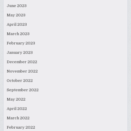
June 2023
May 2023
April 2023
March 2023
February 2023
January 2023
December 2022
November 2022
October 2022
September 2022
May 2022
April 2022
March 2022
February 2022