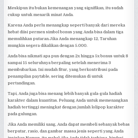
Meskipun itu bukan kemenangan yang signifikan, itu sudah
cukup untuk menarik minat Anda.
Karena Anda perlu menangkap seperti banyak dari mereka
hebat diisi permen simbol bonus yang Anda bisa dalam tiga
memulihkan putaran.Jika Anda menangkap 12, Taruhan
mungkin segera dikalikan dengan 5.000.
Anda bisa nikmati apa pun dengan 2x hingga 5x bonus untuk 8
sampai 15 seluruhnya berpaling setelah menerima 3
membubarkan. Ini mudah fitur, yang berkontribusi pada
penampilan paytable, sering ditemukan di untuk
pertandingan.
Tapi, Anda juga bisa menang lebih banyak gula-gula hadiah
karakter dalam kuantitas. Peluang Anda untuk memenangkan
hadiah tertinggi meningkat dengan jumlah lolipop karakter
pada gulungan.
Jika Anda memiliki uang, Anda dapat membeli sebanyak bebas
berputar, rasio, dan gambar massa jenis seperti yang Anda
inginkan.Namun, itu mahal; jika Anda tidak terbiasa, hindari