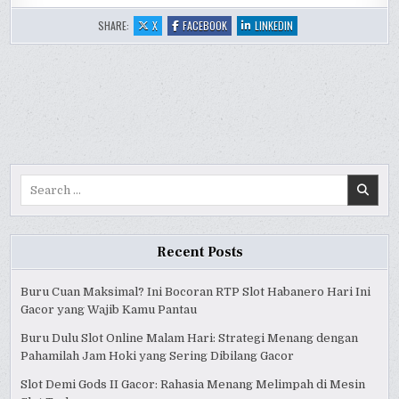
:
:
:
SHARE:
X
FACEBOOK
LINKEDIN
CHICKEN
CHICKEN
CHICKEN
FOX
FOX
FOX
JR
JR
JR
SLOT
SLOT
SLOT
GACOR
GACOR
GACOR
REVIEW
REVIEW
REVIEW
Search
for:
Recent Posts
Buru Cuan Maksimal? Ini Bocoran RTP Slot Habanero Hari Ini
Gacor yang Wajib Kamu Pantau
Buru Dulu Slot Online Malam Hari: Strategi Menang dengan
Pahamilah Jam Hoki yang Sering Dibilang Gacor
Slot Demi Gods II Gacor: Rahasia Menang Melimpah di Mesin