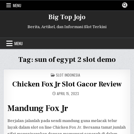
Skip
MENU
to
content
Big Top Jojo
Berita, Artikel, dan Informasi Slot Terkini
MENU
Tag:
sun of egypt 2 slot demo
POSTED
SLOT INDONESIA
IN
Chicken Fox Jr Slot Gacor Review
APRIL 15, 2023
Mandung Fox Jr
Berjalan-jalanlah pada sendi mandung guna melacak telur
layak dalam slot on line Chicken Fox Jr. Bersama tamat jumlah
sifat menggirangkan dengan memungut separuh di dalam