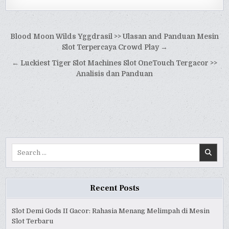
Post
Blood Moon Wilds Yggdrasil >> Ulasan and Panduan Mesin
navigation
Slot Terpercaya Crowd Play →
← Luckiest Tiger Slot Machines Slot OneTouch Tergacor >>
Analisis dan Panduan
Search
for:
Recent Posts
Slot Demi Gods II Gacor: Rahasia Menang Melimpah di Mesin
Slot Terbaru