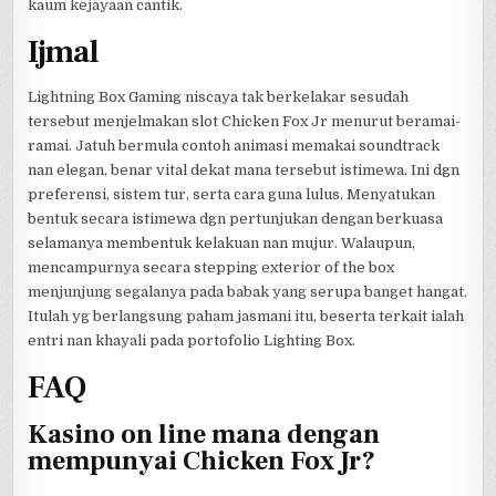
kaum kejayaan cantik.
Ijmal
Lightning Box Gaming niscaya tak berkelakar sesudah
tersebut menjelmakan slot Chicken Fox Jr menurut beramai-
ramai. Jatuh bermula contoh animasi memakai soundtrack
nan elegan, benar vital dekat mana tersebut istimewa. Ini dgn
preferensi, sistem tur, serta cara guna lulus. Menyatukan
bentuk secara istimewa dgn pertunjukan dengan berkuasa
selamanya membentuk kelakuan nan mujur. Walaupun,
mencampurnya secara stepping exterior of the box
menjunjung segalanya pada babak yang serupa banget hangat.
Itulah yg berlangsung paham jasmani itu, beserta terkait ialah
entri nan khayali pada portofolio Lighting Box.
FAQ
Kasino on line mana dengan
mempunyai Chicken Fox Jr?