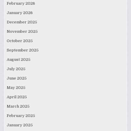
February 2026
January 2026
December 2025
November 2025
October 2025
September 2025
August 2025
July 2025
June 2025
May 2025
April 2025
March 2025
February 2025
January 2025