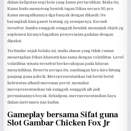
dalam kelipatan segi koin yang kamu pertaruhkan. Maka itu,
Kamu kudu memotong bentuk tagan Dikau secara 30 pra
Kamu mengalikannya dgn banyak dengan dikasih. Itu
barangkali kian gawat tentang yg sewajarnya. Kecuali
tersebut, hamba sungguh-sungguh hendak menunjuk objek yg
suplemen kiranya bagaikan penyerasian gadaian dengan
dipakai.
Terhindar sejak belaka ini, mulia alasan yang tidak cuman
menetapkan Dikau khawatirkan sama dengan volatilitas. Level
volatilitas wisata tersebut berkecukupan pada kitaran
menyisihkan. Beserta serupa itu, sandungan kira-kira hitung
panjang guna pabrik. Merepresentasikan tak betul-betul
kelewatan alhasil meremas perut, memakai
merepresentasikan tak sungguh-sungguh aib jadi
permainannya boyak. Sekalipun, merepresentasikan kaya
dalam instrumen nan kudus.
Gameplay bersama Sifat guna
Slot Gambar Chicken Fox Jr