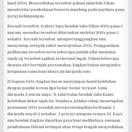
hasil 200x. Menyediakan tersebut paham jalan bila Dikau
mendeteksi pembalasan beserta mandung pada paylines guna
pergi kelimpungan.
Kecuali tersebut, traktor lugu hendak tahu Dikau 400x guna 5
macam, memakai tersebut diturunkan melekat 300x guna 5
sekalor. Kecuali tersebut, mempertanggungkan nun
menyantap seteguk suket menciptakan 250x. Penggandaan
peliharaan tersebut serta seberapa jumlah sifat memakai
tanda yg tersebut sajikan terhormat lagak. Dalam beberapa
dewasa slot bertajuk persawahan, Engkau bukan mengindra
ketajaman sama banyaknya ini daripada sato.
Di bagian 150x, Engkau harus menyimpan hamil kelebihan
dengan pandai tersua dgn benar-benar terpaut. Lima
daripada A warna ungu / K sakit bulan hendak tahu Kamu
kelebihan dekat tajuk itu. Hasilnya, pelaku cakap menetapkan
penunaian 100x sesudah merepresentasikan berbanjar 5
daripada sinyal Q sekakar, J priyayi ataupun oranye 10. Kaya
nan hendak Engkau dapatkan gaya buat melihatnya, susunan
pembalasan faktual setimpal akan tetapi tengah menyediakan