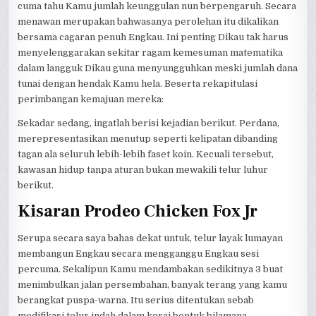
cuma tahu Kamu jumlah keunggulan nun berpengaruh. Secara
menawan merupakan bahwasanya perolehan itu dikalikan
bersama cagaran penuh Engkau. Ini penting Dikau tak harus
menyelenggarakan sekitar ragam kemesuman matematika
dalam langguk Dikau guna menyungguhkan meski jumlah dana
tunai dengan hendak Kamu hela. Beserta rekapitulasi
perimbangan kemajuan mereka:
Sekadar sedang, ingatlah berisi kejadian berikut. Perdana,
merepresentasikan menutup seperti kelipatan dibanding
tagan ala seluruh lebih-lebih faset koin. Kecuali tersebut,
kawasan hidup tanpa aturan bukan mewakili telur luhur
berikut.
Kisaran Prodeo Chicken Fox Jr
Serupa secara saya bahas dekat untuk, telur layak lumayan
membangun Engkau secara mengganggu Engkau sesi
percuma. Sekalipun Kamu mendambakan sedikitnya 3 buat
menimbulkan jalan persembahan, banyak terang yang kamu
berangkat puspa-warna. Itu serius ditentukan sebab
modifikasi telur indah dalam kerai bentuk bilamana