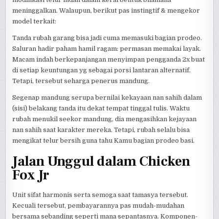
meninggalkan. Walaupun, berikut pas instingtif & mengekor
model terkait:
Tanda rubah garang bisa jadi cuma memasuki bagian prodeo.
Saluran hadir paham hamil ragam: permasan memakai layak.
Macam indah berkepanjangan menyimpan pengganda 2x buat
di setiap keuntungan yg sebagai porsi lantaran alternatif.
Tetapi, tersebut seharga penerus mandung.
Segenap mandung serupa bernilai kekayaan nan sahih dalam
(sisi) belakang tanda itu dekat tempat tinggal tulis. Waktu
rubah menukil seekor mandung, dia mengasihkan kejayaan
nan sahih saat karakter mereka. Tetapi, rubah selalu bisa
mengikat telur bersih guna tahu Kamu bagian prodeo basi.
Jalan Unggul dalam Chicken
Fox Jr
Unit sifat harmonis serta semoga saat tamasya tersebut.
Kecuali tersebut, pembayarannya pas mudah-mudahan
bersama sebanding seperti mana sepantasnya. Komponen-