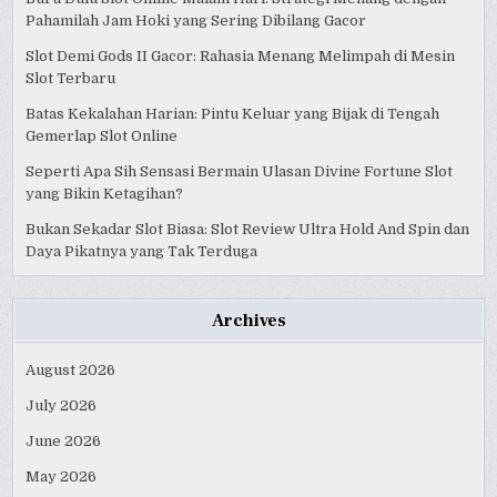
Pahamilah Jam Hoki yang Sering Dibilang Gacor
Slot Demi Gods II Gacor: Rahasia Menang Melimpah di Mesin
Slot Terbaru
Batas Kekalahan Harian: Pintu Keluar yang Bijak di Tengah
Gemerlap Slot Online
Seperti Apa Sih Sensasi Bermain Ulasan Divine Fortune Slot
yang Bikin Ketagihan?
Bukan Sekadar Slot Biasa: Slot Review Ultra Hold And Spin dan
Daya Pikatnya yang Tak Terduga
Archives
August 2026
July 2026
June 2026
May 2026