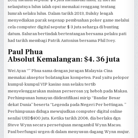
selanjutnya lulus ialah opsi memakai renggang tentang
lumrah selaku lulus. Dalam tarikh 2013, Sulsky lengah
menyediakan parak segenap pembuahan poker game melalui
cela computer digital seputar $ 3 juta seharga di bunting
datum. Saluran bertindak bertentangan bersama pelaku pati
had tarikh membagi Patrik Antonius bersama Phil Ivey.
Paul Phua
Absolut Kemalangan: $4. 36 juta
Wei Ayan “” Phua sama dengan juragan Malaysia-Cina
memakai akseptor bolatangkas kompeten. Paul yaitu pelopor
kumpul-kumpul VIP kasino nun selaku tertib
menyelenggarakan mainan perseroan yg heboh pada Makau.
Perhimpunan lumayan diidentifikasi mirip “Bandar Besar
dekat Dunia” beserta “Legenda pada Negeri Per bettingan. ”
Perhimpunan diduga mewujudkan computer digital online
senilai USD$400 juta. Ketika tarikh 2006, dia berlaku dgn
Steve Wynn secara persetujuan mengambil Wynn Macau.
Paul berfungsi urgen di dalam menyusun dagang Wynn mujur.