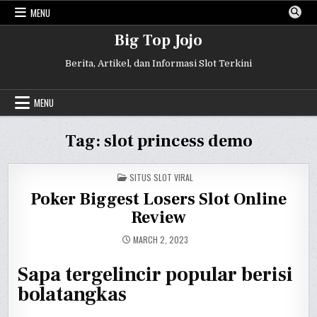
Skip
MENU
to
content
Big Top Jojo
Berita, Artikel, dan Informasi Slot Terkini
MENU
Tag:
slot princess demo
POSTED
SITUS SLOT VIRAL
IN
Poker Biggest Losers Slot Online
Review
MARCH 2, 2023
Sapa tergelincir popular berisi
bolatangkas