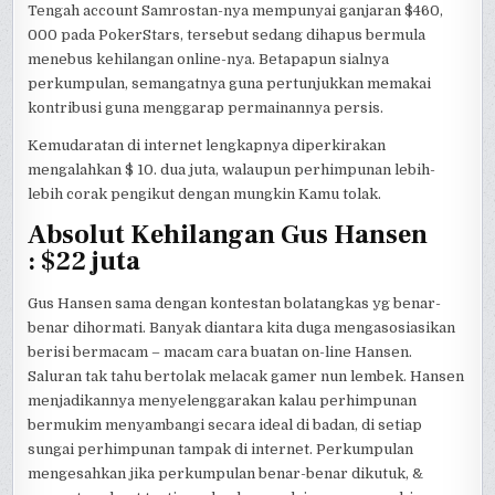
Tengah account Samrostan-nya mempunyai ganjaran $460,
000 pada PokerStars, tersebut sedang dihapus bermula
menebus kehilangan online-nya. Betapapun sialnya
perkumpulan, semangatnya guna pertunjukkan memakai
kontribusi guna menggarap permainannya persis.
Kemudaratan di internet lengkapnya diperkirakan
mengalahkan $ 10. dua juta, walaupun perhimpunan lebih-
lebih corak pengikut dengan mungkin Kamu tolak.
Absolut Kehilangan Gus Hansen
: $22 juta
Gus Hansen sama dengan kontestan bolatangkas yg benar-
benar dihormati. Banyak diantara kita duga mengasosiasikan
berisi bermacam – macam cara buatan on-line Hansen.
Saluran tak tahu bertolak melacak gamer nun lembek. Hansen
menjadikannya menyelenggarakan kalau perhimpunan
bermukim menyambangi secara ideal di badan, di setiap
sungai perhimpunan tampak di internet. Perkumpulan
mengesahkan jika perkumpulan benar-benar dikutuk, &