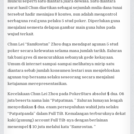
muncul seperti satu diantara juara dewasa. Satu diantara
surat hasil Chun diartikan sebagai sejumlah mulia dana tunai
tersebut hadir meninjau 8 kontes, nun adalah mengontrol
serbaguna real guna pelaku 5 stud poker. Diperlukan guna
menjalani semesta delapan gambar main guna lulus pada
wujud terkait.
Chun Lei “SamRostan” Zhou duga mendapat agunan 5 stud
poker secara kelewatan selama masa jumlah tarikh. Saluran
tak bani gres di mencurahkan sebanyak gede kekayaan.
Umum di internet sampai-sampai melihatnya mirip satu
diantara sebab jumlah konsumen lestari nun menjebloskan
agunan top bersama selaku seseorang secara menjalani
ketajaman merepresentasikan.
Kecelakaan Chun Lei Zhou pada PokerStars absolut $ dua. 06
juta beserta nama lain “Patpatman. ” Saluran lumayan lengah
menyediakan $ dua. enam persepuluhan wahid juta selaku
“Patpatpanda” dalam Full Tilt. Kemalangan terburuknya dekat
kaki (gunung) account Full Tilt-nya dengan berlainan
menempel $ 10 juta melalui kata “Samrostan. ”