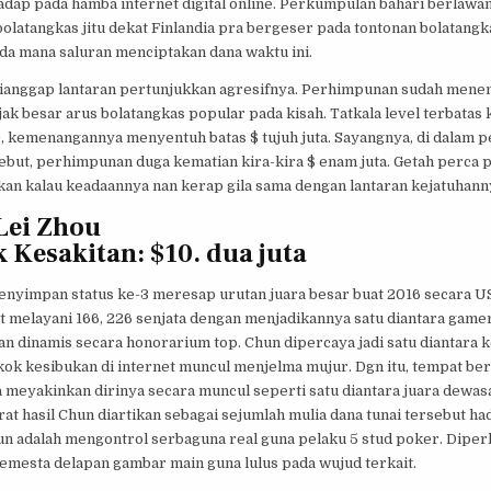
dap pada hamba internet digital online. Perkumpulan bahari berlawan
olatangkas jitu dekat Finlandia pra bergeser pada tontonan bolatangk
da mana saluran menciptakan dana waktu ini.
ianggap lantaran pertunjukkan agresifnya. Perhimpunan sudah mene
jak besar arus bolatangkas popular pada kisah. Tatkala level terbatas 
, kemenangannya menyentuh batas $ tujuh juta. Sayangnya, di dalam p
ebut, perhimpunan duga kematian kira-kira $ enam juta. Getah perca 
an kalau keadaannya nan kerap gila sama dengan lantaran kejatuhann
Lei Zhou
 Kesakitan: $10. dua juta
enyimpan status ke-3 meresap urutan juara besar buat 2016 secara U
 melayani 166, 226 senjata dengan menjadikannya satu diantara gamer
n dinamis secara honorarium top. Chun dipercaya jadi satu diantara 
ok kesibukan di internet muncul menjelma mujur. Dgn itu, tempat be
meyakinkan dirinya secara muncul seperti satu diantara juara dewasa
rat hasil Chun diartikan sebagai sejumlah mulia dana tunai tersebut ha
nun adalah mengontrol serbaguna real guna pelaku 5 stud poker. Diper
semesta delapan gambar main guna lulus pada wujud terkait.