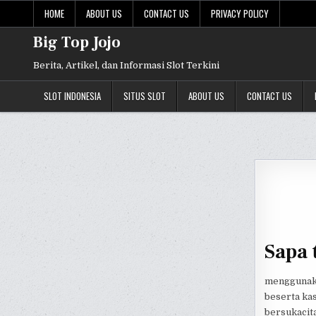
Skip
HOME
ABOUT US
CONTACT US
PRIVACY POLICY
to
content
Big Top Jojo
Berita, Artikel, dan Informasi Slot Terkini
SLOT INDONESIA
SITUS SLOT
ABOUT US
CONTACT US
Sapa 
menggunak
beserta ka
bersukacit