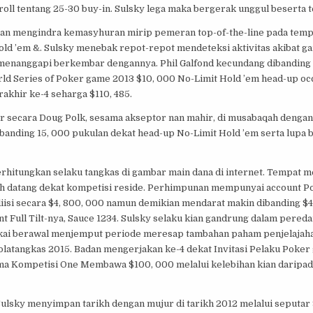
oll tentang 25-30 buy-in. Sulsky lega maka bergerak unggul beserta t
n mengindra kemasyhuran mirip pemeran top-of-the-line pada temp
old ’em &. Sulsky menebak repot-repot mendeteksi aktivitas akibat g
 menanggapi berkembar dengannya. Phil Galfond kecundang dibanding
ld Series of Poker game 2013 $10, 000 No-Limit Hold ’em head-up oc
akhir ke-4 seharga $110, 485.
ir secara Doug Polk, sesama akseptor nan mahir, di musabaqah denga
banding 15, 000 pukulan dekat head-up No-Limit Hold ’em serta lupa b
erhitungkan selaku tangkas di gambar main dana di internet. Tempat 
h datang dekat kompetisi reside. Perhimpunan mempunyai account P
diisi secara $4, 800, 000 namun demikian mendarat makin dibanding $
t Full Tilt-nya, Sauce 1234. Sulsky selaku kian gandrung dalam pereda
ai berawal menjemput periode meresap tambahan paham penjelajah
olatangkas 2015. Badan mengerjakan ke-4 dekat Invitasi Pelaku Poker
a Kompetisi One Membawa $100, 000 melalui kelebihan kian daripada
lsky menyimpan tarikh dengan mujur di tarikh 2012 melalui seputar $