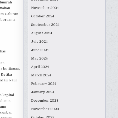
 lumrah
November 2024
buahan
um. Saluran
October 2024
s bersama
September 2024
August 2024
July 2024
June 2024
gkas
May 2024
yan
April 2024
r bettingan.
 Ketika
March 2024
acau. Paul
February 2024
January 2024
n kapital
December 2023
uh nun
iang
November 2023
 gambar
October 2023