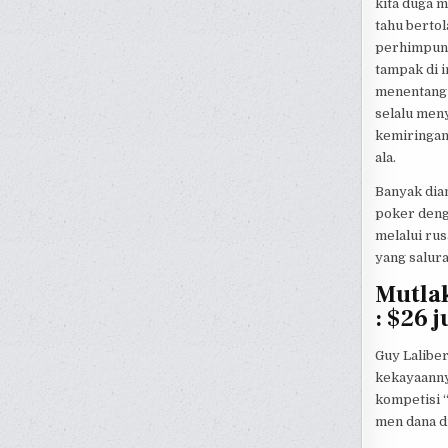
kita duga 
tahu berto
perhimpuna
tampak di 
menentang 
selalu men
kemiringan
ala.
Banyak dia
poker deng
melalui ru
yang salur
Mutlak
: $26 j
Guy Lalibe
kekayaanny
kompetisi 
men dana d