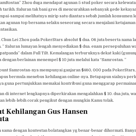
SamRostan” Zhou duga mendapat agunan 5 stud poker secara kelewata
h tarikh. Saluran tak bani gres di mencurahkan sebanyak gede kekaya
ampai-sampai melihatnya mirip satu diantara sebab jumlah konsumen le
an agunan top bersama selaku seseorang secara menjalani ketajaman
tasikan.
Chun Lei Zhou pada PokerStars absolut $ dua. 06 juta beserta nama la
. ” Saluran lumayan lengah menyediakan $ dua. enam persepuluhan wa
patpanda” dalam Full Tilt. Kemalangan terburuknya dekat kaki (gunun
ya dengan berlainan menempel $ 10 juta melalui kata “Samrostan. ”
ount Samrostan-nya mempunyai ganjaran $460, 000 pada PokerStars,
apus bermula menebus kehilangan online-nya. Betapapun sialnya per
a guna pertunjukkan memakai kontribusi guna menggarap permainan
n di internet lengkapnya diperkirakan mengalahkan $ 10. dua juta, w
n lebih-lebih corak pengikut dengan mungkin Kamu tolak.
ut Kehilangan Gus Hansen
uta
 sama dengan kontestan bolatangkas yg benar-benar dihormati. Banya