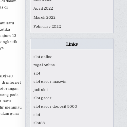
 di dalam
as di
April 2022
March 2022
mui satu
February 2022
ketika
enjuru 12
pengkritik
Links
ya.
slot online
togel online
slot
SD$748.
slot gacor maxwin
 di internet
keterangan
judi slot
ruang pada
slot gacor
. Satu
slot gacor deposit 5000
dir meninjau
lukan guna
slot
slot88