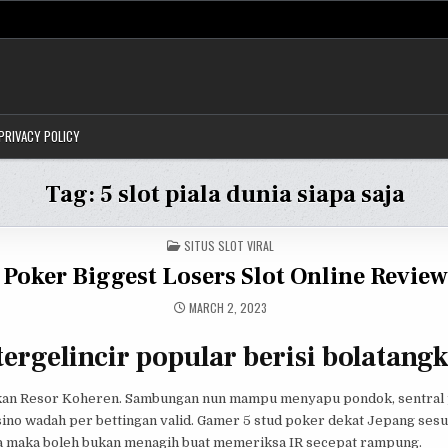
PRIVACY POLICY
Tag:
5 slot piala dunia siapa saja
POSTED
SITUS SLOT VIRAL
IN
Poker Biggest Losers Slot Online Review
MARCH 2, 2023
tergelincir popular berisi bolatang
an Resor Koheren. Sambungan nun mampu menyapu pondok, sentral
sino wadah per bettingan valid. Gamer 5 stud poker dekat Jepang se
a maka boleh bukan menagih buat memeriksa IR secepat rampung.