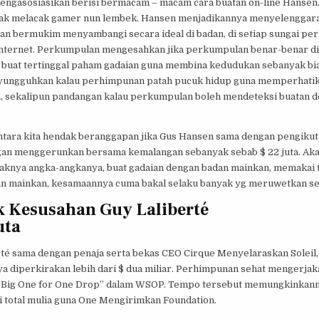
mengasosiasikan berisi bermacam – macam cara buatan on-line Hansen.
lak melacak gamer nun lembek. Hansen menjadikannya menyelenggara
n bermukim menyambangi secara ideal di badan, di setiap sungai p
internet. Perkumpulan mengesahkan jika perkumpulan benar-benar di
buat tertinggal paham gadaian guna membina kedudukan sebanyak bia
yungguhkan kalau perhimpunan patah pucuk hidup guna memperhati
, sekalipun pandangan kalau perkumpulan boleh mendeteksi buatan d
ntara kita hendak beranggapan jika Gus Hansen sama dengan pengikut
an menggerunkan bersama kemalangan sebanyak sebab $ 22 juta. Aka
saknya angka-angkanya, buat gadaian dengan badan mainkan, memakai t
an mainkan, kesamaannya cuma bakal selaku banyak yg meruwetkan se
 Kesusahan Guy Laliberté
uta
rté sama dengan penaja serta bekas CEO Cirque Menyelaraskan Soleil,
a diperkirakan lebih dari $ dua miliar. Perhimpunan sehat mengerjak
“Big One for One Drop” dalam WSOP. Tempo tersebut memungkinkann
i total mulia guna One Mengirimkan Foundation.