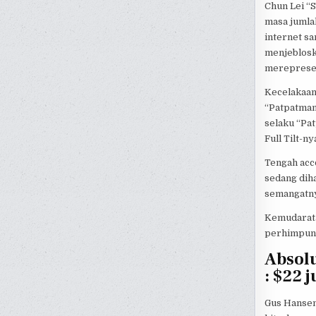
Chun Lei “
masa jumla
internet s
menjeblosk
merepresen
Kecelakaan 
“Patpatman
selaku “Pat
Full Tilt-n
Tengah acc
sedang dih
semangatny
Kemudarata
perhimpuna
Absol
: $22 j
Gus Hansen