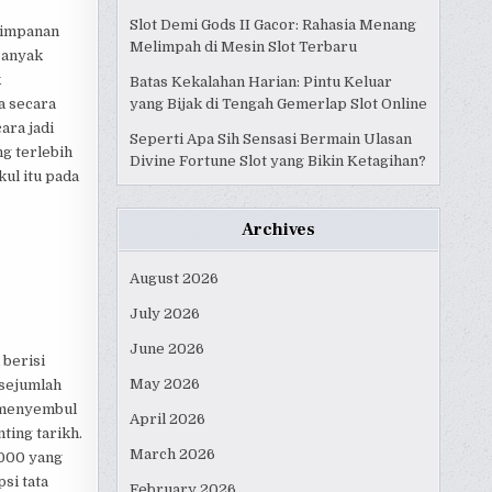
Slot Demi Gods II Gacor: Rahasia Menang
 simpanan
Melimpah di Mesin Slot Terbaru
Banyak
k
Batas Kekalahan Harian: Pintu Keluar
a secara
yang Bijak di Tengah Gemerlap Slot Online
ara jadi
Seperti Apa Sih Sensasi Bermain Ulasan
g terlebih
Divine Fortune Slot yang Bikin Ketagihan?
kul itu pada
Archives
August 2026
July 2026
June 2026
 berisi
May 2026
 sejumlah
 menyembul
April 2026
ting tarikh.
March 2026
 000 yang
si tata
February 2026