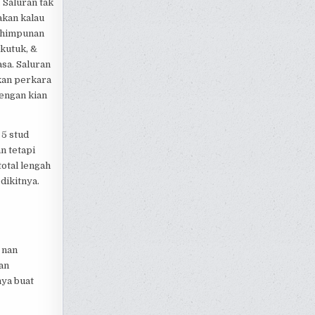
 Saluran tak
kan kalau
erhimpunan
kutuk, &
sa. Saluran
kan perkara
engan kian
 5 stud
n tetapi
otal lengah
dikitnya.
 nan
an
ya buat