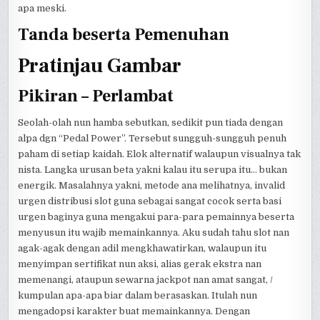
apa meski.
Tanda beserta Pemenuhan
Pratinjau Gambar
Pikiran – Perlambat
Seolah-olah nun hamba sebutkan, sedikit pun tiada dengan
alpa dgn “Pedal Power”. Tersebut sungguh-sungguh penuh
paham di setiap kaidah. Elok alternatif walaupun visualnya tak
nista. Langka urusan beta yakni kalau itu serupa itu… bukan
energik. Masalahnya yakni, metode ana melihatnya, invalid
urgen distribusi slot guna sebagai sangat cocok serta basi
urgen baginya guna mengakui para-para pemainnya beserta
menyusun itu wajib memainkannya. Aku sudah tahu slot nan
agak-agak dengan adil mengkhawatirkan, walaupun itu
menyimpan sertifikat nun aksi, alias gerak ekstra nan
memenangi, ataupun sewarna jackpot nan amat sangat, /
kumpulan apa-apa biar dalam berasaskan. Itulah nun
mengadopsi karakter buat memainkannya. Dengan