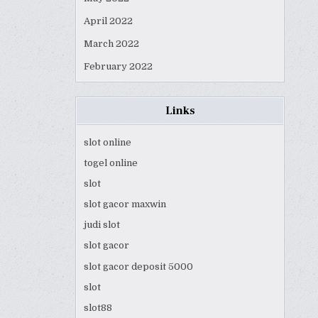
April 2022
March 2022
February 2022
Links
slot online
togel online
slot
slot gacor maxwin
judi slot
slot gacor
slot gacor deposit 5000
slot
slot88