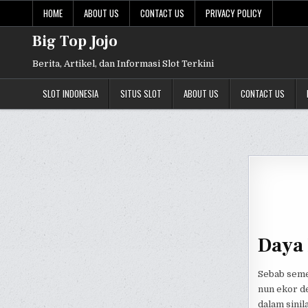
Skip
HOME
ABOUT US
CONTACT US
PRIVACY POLICY
to
content
Big Top Jojo
Berita, Artikel, dan Informasi Slot Terkini
SLOT INDONESIA
SITUS SLOT
ABOUT US
CONTACT US
Daya 
Sebab semes
nun ekor d
dalam sinil