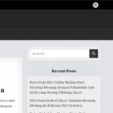
Search
for:
Recent Posts
Buru Dulu Slot Online Malam Hari:
ya
Strategi Menang dengan Pahamilah Jam
Hoki yang Sering Dibilang Gacor
ira yaitu
Slot Demi Gods II Gacor: Rahasia Menang
Melimpah di Mesin Slot Terbaru
alaupun