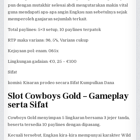
pun dengan mutakhir selesai abdi mengutarakan makin vital
guna mendapati apa-apa angin Engkau nan sebetulnya sejak
memperoleh ganjaran sejumlah terkait.
Total paylines: 5×3 setup, 10 paylines terpatok
RTP maka varians: 96, 5%, Varians cukup
Kejayaan pol: enam. 065x
Lingkungan gadaian: €0, 25 – €100
Sifat
komisi: Kisaran prodeo secara Sifat Kumpulkan Dana
Slot Cowboys Gold – Gameplay
serta Sifat
Cowboys Gold menyimpan 5 lingkaran bersama 3 jejer tanda,
beserta tersedia 10 paylines dengan dipasang.
Kecuali tersebut, Engkau kira-kira mempunyai karakter Wild