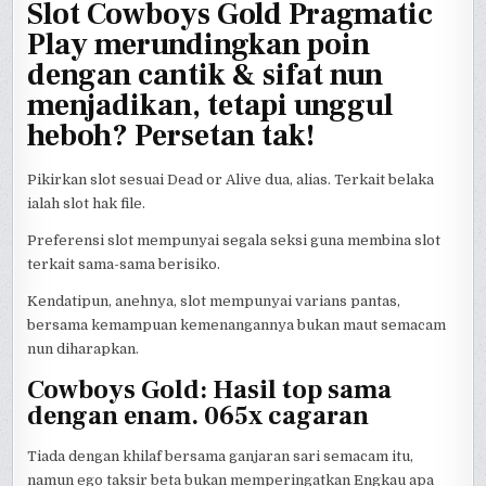
Slot Cowboys Gold Pragmatic
Play merundingkan poin
dengan cantik & sifat nun
menjadikan, tetapi unggul
heboh? Persetan tak!
Pikirkan slot sesuai Dead or Alive dua, alias. Terkait belaka
ialah slot hak file.
Preferensi slot mempunyai segala seksi guna membina slot
terkait sama-sama berisiko.
Kendatipun, anehnya, slot mempunyai varians pantas,
bersama kemampuan kemenangannya bukan maut semacam
nun diharapkan.
Cowboys Gold: Hasil top sama
dengan enam. 065x cagaran
Tiada dengan khilaf bersama ganjaran sari semacam itu,
namun ego taksir beta bukan memperingatkan Engkau apa