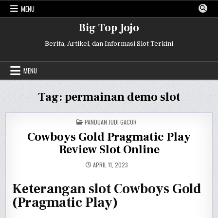
Skip
MENU
to
content
Big Top Jojo
Berita, Artikel, dan Informasi Slot Terkini
MENU
Tag:
permainan demo slot
POSTED
PANDUAN JUDI GACOR
IN
Cowboys Gold Pragmatic Play
Review Slot Online
APRIL 11, 2023
Keterangan slot Cowboys Gold
(Pragmatic Play)