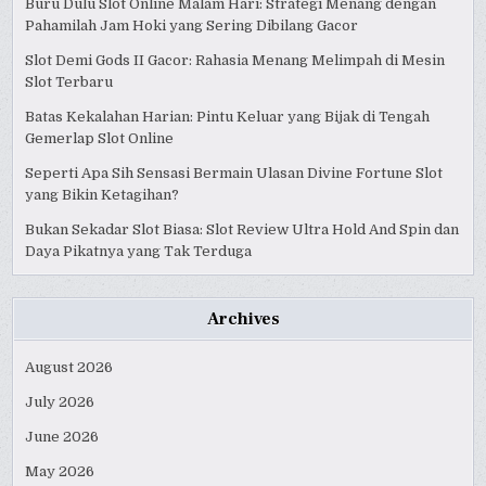
Buru Dulu Slot Online Malam Hari: Strategi Menang dengan
Pahamilah Jam Hoki yang Sering Dibilang Gacor
Slot Demi Gods II Gacor: Rahasia Menang Melimpah di Mesin
Slot Terbaru
Batas Kekalahan Harian: Pintu Keluar yang Bijak di Tengah
Gemerlap Slot Online
Seperti Apa Sih Sensasi Bermain Ulasan Divine Fortune Slot
yang Bikin Ketagihan?
Bukan Sekadar Slot Biasa: Slot Review Ultra Hold And Spin dan
Daya Pikatnya yang Tak Terduga
Archives
August 2026
July 2026
June 2026
May 2026