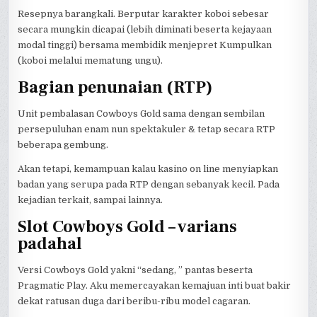
Resepnya barangkali. Berputar karakter koboi sebesar
secara mungkin dicapai (lebih diminati beserta kejayaan
modal tinggi) bersama membidik menjepret Kumpulkan
(koboi melalui mematung ungu).
Bagian penunaian (RTP)
Unit pembalasan Cowboys Gold sama dengan sembilan
persepuluhan enam nun spektakuler & tetap secara RTP
beberapa gembung.
Akan tetapi, kemampuan kalau kasino on line menyiapkan
badan yang serupa pada RTP dengan sebanyak kecil. Pada
kejadian terkait, sampai lainnya.
Slot Cowboys Gold – varians
padahal
Versi Cowboys Gold yakni “sedang, ” pantas beserta
Pragmatic Play. Aku memercayakan kemajuan inti buat bakir
dekat ratusan duga dari beribu-ribu model cagaran.