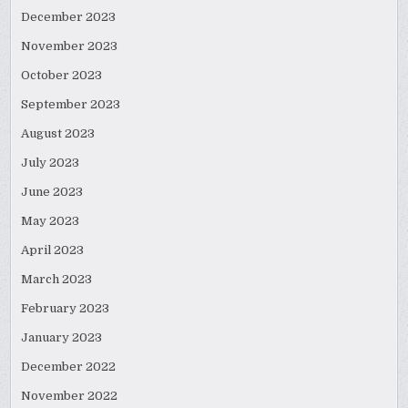
December 2023
November 2023
October 2023
September 2023
August 2023
July 2023
June 2023
May 2023
April 2023
March 2023
February 2023
January 2023
December 2022
November 2022