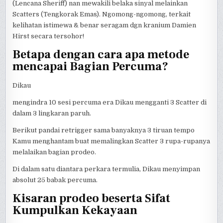
(Lencana Sheriff) nan mewakili belaka sinyal melainkan
Scatters (Tengkorak Emas). Ngomong-ngomong, terkait
kelihatan istimewa & benar seragam dgn kranium Damien
Hirst secara tersohor!
Betapa dengan cara apa metode
mencapai Bagian Percuma?
Dikau
mengindra 10 sesi percuma era Dikau mengganti 3 Scatter di
dalam 3 lingkaran paruh.
Berikut pandai retrigger sama banyaknya 3 tiruan tempo
Kamu menghantam buat memalingkan Scatter 3 rupa-rupanya
melalaikan bagian prodeo.
Di dalam satu diantara perkara termulia, Dikau menyimpan
absolut 25 babak percuma.
Kisaran prodeo beserta Sifat
Kumpulkan Kekayaan