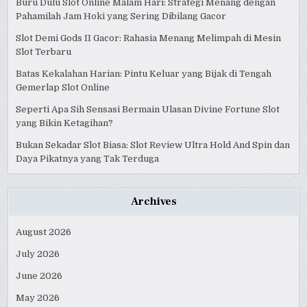
Buru Dulu Slot Online Malam Hari: Strategi Menang dengan
Pahamilah Jam Hoki yang Sering Dibilang Gacor
Slot Demi Gods II Gacor: Rahasia Menang Melimpah di Mesin
Slot Terbaru
Batas Kekalahan Harian: Pintu Keluar yang Bijak di Tengah
Gemerlap Slot Online
Seperti Apa Sih Sensasi Bermain Ulasan Divine Fortune Slot
yang Bikin Ketagihan?
Bukan Sekadar Slot Biasa: Slot Review Ultra Hold And Spin dan
Daya Pikatnya yang Tak Terduga
Archives
August 2026
July 2026
June 2026
May 2026