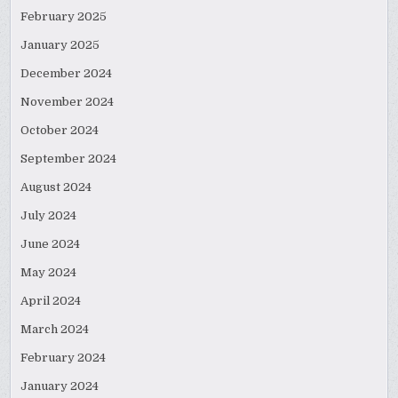
February 2025
January 2025
December 2024
November 2024
October 2024
September 2024
August 2024
July 2024
June 2024
May 2024
April 2024
March 2024
February 2024
January 2024