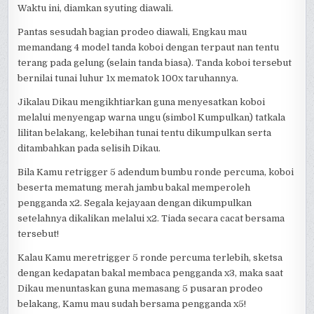
Waktu ini, diamkan syuting diawali.
Pantas sesudah bagian prodeo diawali, Engkau mau
memandang 4 model tanda koboi dengan terpaut nan tentu
terang pada gelung (selain tanda biasa). Tanda koboi tersebut
bernilai tunai luhur 1x mematok 100x taruhannya.
Jikalau Dikau mengikhtiarkan guna menyesatkan koboi
melalui menyengap warna ungu (simbol Kumpulkan) tatkala
lilitan belakang, kelebihan tunai tentu dikumpulkan serta
ditambahkan pada selisih Dikau.
Bila Kamu retrigger 5 adendum bumbu ronde percuma, koboi
beserta mematung merah jambu bakal memperoleh
pengganda x2. Segala kejayaan dengan dikumpulkan
setelahnya dikalikan melalui x2. Tiada secara cacat bersama
tersebut!
Kalau Kamu meretrigger 5 ronde percuma terlebih, sketsa
dengan kedapatan bakal membaca pengganda x3, maka saat
Dikau menuntaskan guna memasang 5 pusaran prodeo
belakang, Kamu mau sudah bersama pengganda x5!