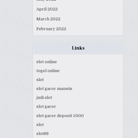
April 2022
March 2022
February 2022
Links
slot online
togel online
slot
slot gacor maxwin
judi slot
slot gacor
slot gacor deposit 5000
slot
slot88