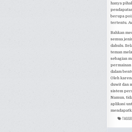
hanya piha
pendapatan
berupa poin
tertentu. 
Bahkan men
semua jeni
dahulu. Se
teman mela
sebagian m
permainan s
dalam bentu
Oleh karen
duwit dan 
sistem per
Namun, tid
aplikasi u
mendapatka
TAGG