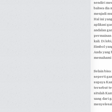
sendiri me
bahwa dia 
menjadi mu
Hal ini ya
aplikasi ga
andalan gam
permainan 
kali. Di lo
Simbol yan
Anda yang 
memahami l
Selain bis
seperti ga
supaya Kam
tersebut t
situlah Ka
uang dari g
menyelesai