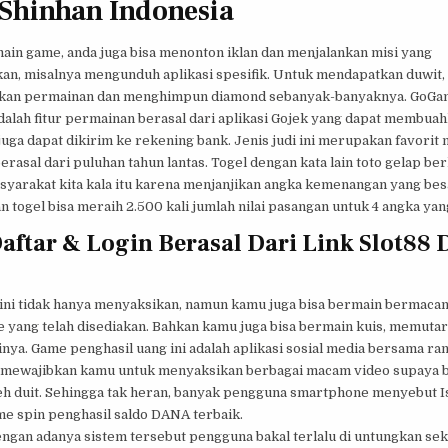
Shinhan Indonesia
ain game, anda juga bisa menonton iklan dan menjalankan misi yang
kan, misalnya mengunduh aplikasi spesifik. Untuk mendapatkan duwit,
an permainan dan menghimpun diamond sebanyak-banyaknya. GoGa
alah fitur permainan berasal dari aplikasi Gojek yang dapat membuah
uga dapat dikirim ke rekening bank. Jenis judi ini merupakan favorit
erasal dari puluhan tahun lantas. Togel dengan kata lain toto gelap b
asyarakat kita kala itu karena menjanjikan angka kemenangan yang bes
togel bisa meraih 2.500 kali jumlah nilai pasangan untuk 4 angka yan
aftar & Login Berasal Dari Link Slot88 
ini tidak hanya menyaksikan, namun kamu juga bisa bermain bermac
 yang telah disediakan. Bahkan kamu juga bisa bermain kuis, memutar
inya. Game penghasil uang ini adalah aplikasi sosial media bersama r
 mewajibkan kamu untuk menyaksikan berbagai macam video supaya b
 duit. Sehingga tak heran, banyak pengguna smartphone menyebut I
me spin penghasil saldo DANA terbaik.
gan adanya sistem tersebut pengguna bakal terlalu di untungkan seka