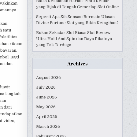
Batas Kekalahan Harian: Pintu Keluar
eyakinkan
yang Bijak di Tengah Gemerlap Slot Online
lamannya
Seperti Apa Sih Sensasi Bermain Ulasan
Divine Fortune Slot yang Bikin Ketagihan?
rkan
h satu
Bukan Sekadar Slot Biasa: Slot Review
latilitas
Ultra Hold And Spin dan Daya Pikatnya
uhan ribuan
yang Tak Terduga
mbayaran.
mbol. Bagi
Archives
hui dan
August 2026
duwit
July 2026
na langkah
June 2026
san
May 2026
n dari
mendapatkan
April 2026
t video,
March 2026
February 2026