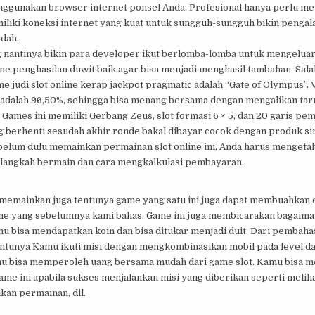
nggunakan browser internet ponsel Anda. Profesional hanya perlu m
miliki koneksi internet yang kuat untuk sungguh-sungguh bikin penga
dah.
ng nantinya bikin para developer ikut berlomba-lomba untuk mengelua
me penghasilan duwit baik agar bisa menjadi menghasil tambahan. Sala
e judi slot online kerap jackpot pragmatic adalah “Gate of Olympus”. Vo
adalah 96,50%, sehingga bisa menang bersama dengan mengalikan tar
bi, Games ini memiliki Gerbang Zeus, slot formasi 6 × 5, dan 20 garis pe
g berhenti sesudah akhir ronde bakal dibayar cocok dengan produk si
belum dulu memainkan permainan slot online ini, Anda harus mengeta
angkah bermain dan cara mengkalkulasi pembayaran.
a memainkan juga tentunya game yang satu ini juga dapat membuahkan 
me yang sebelumnya kami bahas. Game ini juga membicarakan bagaima
u bisa mendapatkan koin dan bisa ditukar menjadi duit. Dari pembaha
entunya Kamu ikuti misi dengan mengkombinasikan mobil pada level,da
mu bisa memperoleh uang bersama mudah dari game slot. Kamu bisa 
ame ini apabila sukses menjalankan misi yang diberikan seperti meliha
kan permainan, dll.