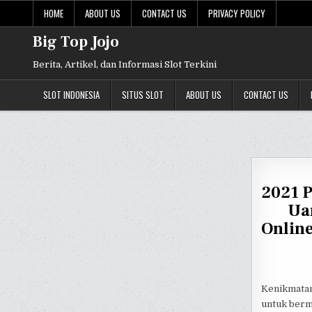
Skip
HOME
ABOUT US
CONTACT US
PRIVACY POLICY
to
content
Big Top Jojo
Berita, Artikel, dan Informasi Slot Terkini
SLOT INDONESIA
SITUS SLOT
ABOUT US
CONTACT US
2021 
Ua
Onlin
Kenikmatan 
untuk berm