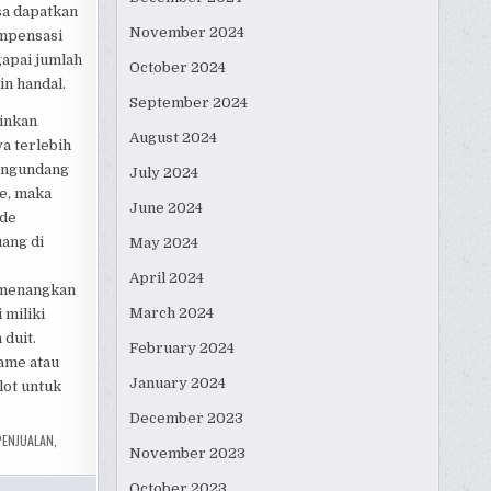
sa dapatkan
November 2024
ompensasi
gapai jumlah
October 2024
n handal.
September 2024
inkan
August 2024
a terlebih
mengundang
July 2024
e, maka
June 2024
ode
uang di
May 2024
April 2024
emenangkan
March 2024
 miliki
duit.
February 2024
ame atau
January 2024
lot untuk
December 2023
PENJUALAN
,
November 2023
October 2023