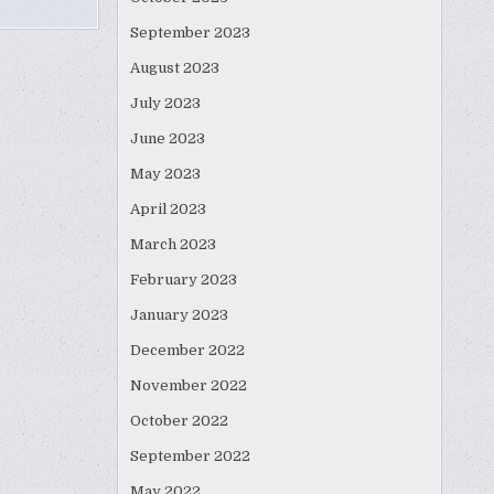
September 2023
August 2023
July 2023
June 2023
May 2023
April 2023
March 2023
February 2023
January 2023
December 2022
November 2022
October 2022
September 2022
May 2022