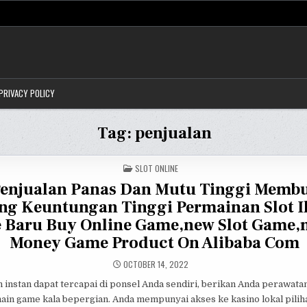
PRIVACY POLICY
Tag:
penjualan
POSTED
SLOT ONLINE
IN
Penjualan Panas Dan Mutu Tinggi Memb
ng Keuntungan Tinggi Permainan Slot 
e Baru Buy Online Game,new Slot Game
Money Game Product On Alibaba Com
OCTOBER 14, 2022
instan dapat tercapai di ponsel Anda sendiri, berikan Anda perawatan
ain game kala bepergian. Anda mempunyai akses ke kasino lokal pilih