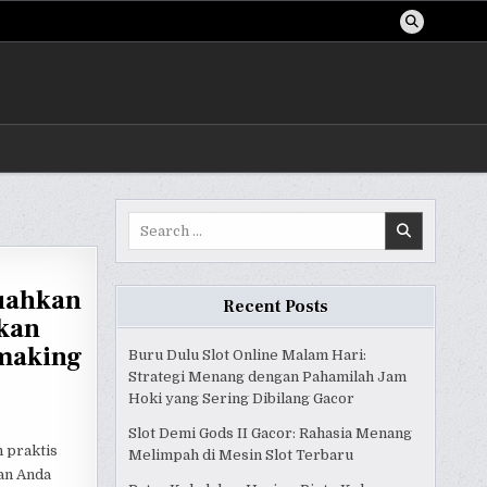
Search
for:
uahkan
Recent Posts
Ikan
,making
Buru Dulu Slot Online Malam Hari:
Strategi Menang dengan Pahamilah Jam
Hoki yang Sering Dibilang Gacor
Slot Demi Gods II Gacor: Rahasia Menang
 praktis
Melimpah di Mesin Slot Terbaru
an Anda