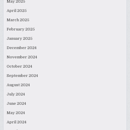
May 2025
April 2025
March 2025
February 2025
January 2025
December 2024
November 2024
October 2024
September 2024
August 2024
July 2024
June 2024
May 2024
April 2024