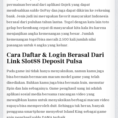
permainan berasal dari aplikasi Gojek yang dapat
membuahkan saldo GoPay dan juga dapat dikirim ke rekening
bank. Jenis judi ini merupakan favorit masyarakat Indonesia
berasal dari puluhan tahun lantas. Togel dengan kata lain toto
gelap berkembang cepat di masyarakat kita kala itu karena
menjanjikan angka kemenangan yang besar. Jumlah
kemenangan togel bisa meraih 2.500 kali jumlah nilai
pasangan untuk 4 angka yang keluar.
Cara Daftar & Login Berasal Dari
Link Slot88 Deposit Pulsa
Pada game ini tidak hanya menyaksikan, namun kamu juga
bisa bermain bermacam macam model game yang telah
disediakan. Bahkan kamu juga bisa bermain kuis, memutar
Spin dan lain sebagainya. Game penghasil uang ini adalah
aplikasi sosial media bersama rancangan video yang
mewajibkan kamu untuk menyaksikan berbagai macam video
supaya bisa memperoleh duit. Sehingga tak heran, banyak
pengguna smartphone menyebut Island King sebagai game
spin penghasil saldo DANA terbaik.