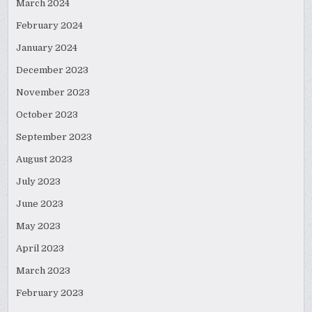
March 2024
February 2024
January 2024
December 2023
November 2023
October 2023
September 2023
August 2023
July 2023
June 2023
May 2023
April 2023
March 2023
February 2023