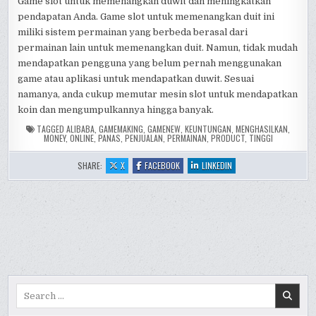
Game slot untuk memenangkan duwit dan meningkatkan
pendapatan Anda. Game slot untuk memenangkan duit ini
miliki sistem permainan yang berbeda berasal dari
permainan lain untuk memenangkan duit. Namun, tidak mudah
mendapatkan pengguna yang belum pernah menggunakan
game atau aplikasi untuk mendapatkan duwit. Sesuai
namanya, anda cukup memutar mesin slot untuk mendapatkan
koin dan mengumpulkannya hingga banyak.
TAGGED
ALIBABA
,
GAMEMAKING
,
GAMENEW
,
KEUNTUNGAN
,
MENGHASILKAN
,
MONEY
,
ONLINE
,
PANAS
,
PENJUALAN
,
PERMAINAN
,
PRODUCT
,
TINGGI
:
:
:
SHARE:
X
FACEBOOK
LINKEDIN
2021
2021
2021
PENJUALAN
PENJUALAN
PENJUALAN
PANAS
PANAS
PANAS
DAN
DAN
DAN
MUTU
MUTU
MUTU
TINGGI
TINGGI
TINGGI
MEMBUAHKAN
MEMBUAHKAN
MEMBUAHKAN
UANG
UANG
UANG
KEUNTUNGAN
KEUNTUNGAN
KEUNTUNGAN
TINGGI
TINGGI
TINGGI
PERMAINAN
PERMAINAN
PERMAINAN
SLOT
SLOT
SLOT
IKAN
IKAN
IKAN
ONLINE
ONLINE
ONLINE
Search
BARU
BARU
BARU
BUY
BUY
BUY
for:
ONLINE
ONLINE
ONLINE