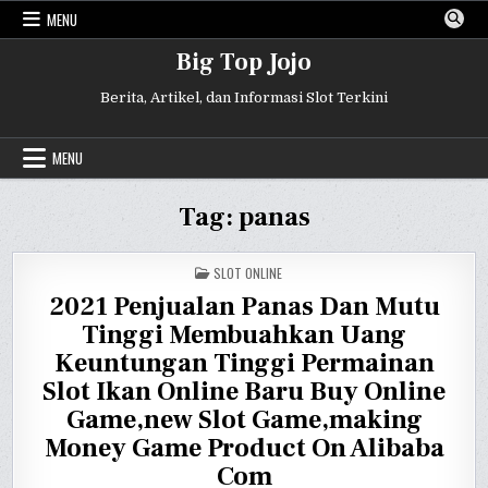
Skip
MENU
to
content
Big Top Jojo
Berita, Artikel, dan Informasi Slot Terkini
MENU
Tag:
panas
POSTED
SLOT ONLINE
IN
2021 Penjualan Panas Dan Mutu
Tinggi Membuahkan Uang
Keuntungan Tinggi Permainan
Slot Ikan Online Baru Buy Online
Game,new Slot Game,making
Money Game Product On Alibaba
Com