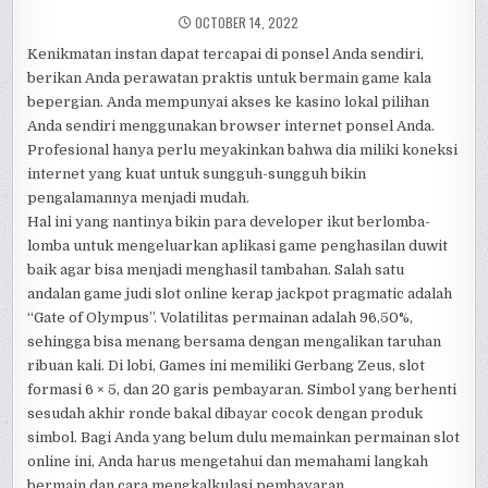
OCTOBER 14, 2022
Kenikmatan instan dapat tercapai di ponsel Anda sendiri,
berikan Anda perawatan praktis untuk bermain game kala
bepergian. Anda mempunyai akses ke kasino lokal pilihan
Anda sendiri menggunakan browser internet ponsel Anda.
Profesional hanya perlu meyakinkan bahwa dia miliki koneksi
internet yang kuat untuk sungguh-sungguh bikin
pengalamannya menjadi mudah.
Hal ini yang nantinya bikin para developer ikut berlomba-
lomba untuk mengeluarkan aplikasi game penghasilan duwit
baik agar bisa menjadi menghasil tambahan. Salah satu
andalan game judi slot online kerap jackpot pragmatic adalah
“Gate of Olympus”. Volatilitas permainan adalah 96,50%,
sehingga bisa menang bersama dengan mengalikan taruhan
ribuan kali. Di lobi, Games ini memiliki Gerbang Zeus, slot
formasi 6 × 5, dan 20 garis pembayaran. Simbol yang berhenti
sesudah akhir ronde bakal dibayar cocok dengan produk
simbol. Bagi Anda yang belum dulu memainkan permainan slot
online ini, Anda harus mengetahui dan memahami langkah
bermain dan cara mengkalkulasi pembayaran.