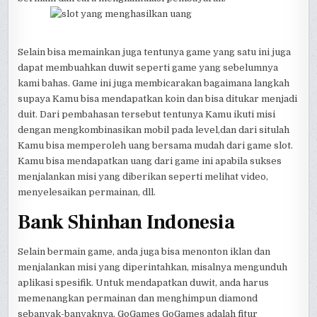
Selain bisa memainkan juga tentunya game yang satu ini juga
dapat membuahkan duwit seperti game yang sebelumnya
kami bahas. Game ini juga membicarakan bagaimana langkah
supaya Kamu bisa mendapatkan koin dan bisa ditukar menjadi
duit. Dari pembahasan tersebut tentunya Kamu ikuti misi
dengan mengkombinasikan mobil pada level,dan dari situlah
Kamu bisa memperoleh uang bersama mudah dari game slot.
Kamu bisa mendapatkan uang dari game ini apabila sukses
menjalankan misi yang diberikan seperti melihat video,
menyelesaikan permainan, dll.
Bank Shinhan Indonesia
Selain bermain game, anda juga bisa menonton iklan dan
menjalankan misi yang diperintahkan, misalnya mengunduh
aplikasi spesifik. Untuk mendapatkan duwit, anda harus
memenangkan permainan dan menghimpun diamond
sebanyak-banyaknya. GoGames GoGames adalah fitur