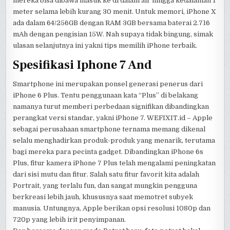
mereka bisa dibawa masuk ke di dalam air hingga kedalaman 1
meter selama lebih kurang 30 menit. Untuk memori, iPhone X
ada dalam 64/256GB dengan RAM 3GB bersama baterai 2.716
mAh dengan pengisian 15W. Nah supaya tidak bingung, simak
ulasan selanjutnya ini yakni tips memilih iPhone terbaik.
Spesifikasi Iphone 7 And
Smartphone ini merupakan ponsel generasi penerus dari
iPhone 6 Plus. Tentu penggunaan kata “Plus” di belakang
namanya turut memberi perbedaan signifikan dibandingkan
perangkat versi standar, yakni iPhone 7. WEFIXIT.id – Apple
sebagai perusahaan smartphone ternama memang dikenal
selalu menghadirkan produk-produk yang menarik, terutama
bagi mereka para pecinta gadget. Dibandingkan iPhone 6s
Plus, fitur kamera iPhone 7 Plus telah mengalami peningkatan
dari sisi mutu dan fitur. Salah satu fitur favorit kita adalah
Portrait, yang terlalu fun, dan sangat mungkin pengguna
berkreasi lebih jauh, khususnya saat memotret subyek
manusia. Untungnya, Apple berikan opsi resolusi 1080p dan
720p yang lebih irit penyimpanan.