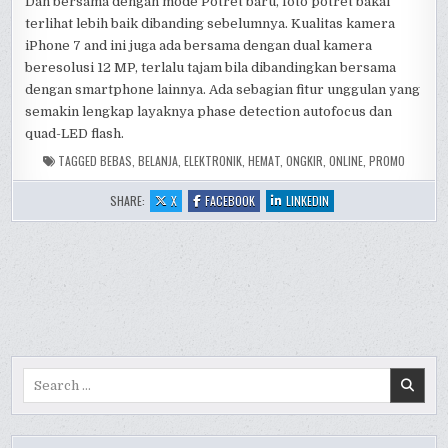
Dan bersama dengan mode Potret baru, foto potret bakal
terlihat lebih baik dibanding sebelumnya. Kualitas kamera
iPhone 7 and ini juga ada bersama dengan dual kamera
beresolusi 12 MP, terlalu tajam bila dibandingkan bersama
dengan smartphone lainnya. Ada sebagian fitur unggulan yang
semakin lengkap layaknya phase detection autofocus dan
quad-LED flash.
TAGGED
BEBAS
,
BELANJA
,
ELEKTRONIK
,
HEMAT
,
ONGKIR
,
ONLINE
,
PROMO
:
:
:
SHARE:
X
FACEBOOK
LINKEDIN
7
7
7
HAL
HAL
HAL
YANG
YANG
YANG
WAJIB
WAJIB
WAJIB
DIKETAHUI
DIKETAHUI
DIKETAHUI
DARI
DARI
DARI
IPHONE
IPHONE
IPHONE
7
7
7
DAN
DAN
DAN
IPHONE
IPHONE
IPHONE
7+
7+
7+
AND
AND
AND
Search
for: