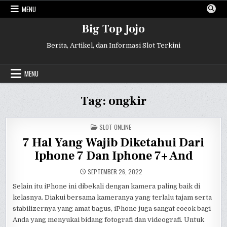
Skip
MENU
to
content
Big Top Jojo
Berita, Artikel, dan Informasi Slot Terkini
MENU
Tag:
ongkir
POSTED
SLOT ONLINE
IN
7 Hal Yang Wajib Diketahui Dari
Iphone 7 Dan Iphone 7+ And
SEPTEMBER 26, 2022
Selain itu iPhone ini dibekali dengan kamera paling baik di
kelasnya. Diakui bersama kameranya yang terlalu tajam serta
stabilizernya yang amat bagus, iPhone juga sangat cocok bagi
Anda yang menyukai bidang fotografi dan videografi. Untuk