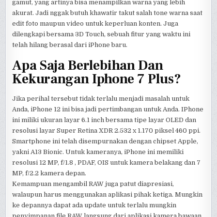
gamut, yang artinya bisa menampilkan warna yang lebih
akurat. Jadi nggak butuh khawatir takut salah tone warna saat
edit foto maupun video untuk keperluan konten. Juga
dilengkapi bersama 3D Touch, sebuah fitur yang waktu ini
telah hilang berasal dari iPhone baru.
Apa Saja Berlebihan Dan
Kekurangan Iphone 7 Plus?
Jika perihal tersebut tidak terlalu menjadi masalah untuk
Anda, iPhone 12 ini bisa jadi pertimbangan untuk Anda. IPhone
ini miliki ukuran layar 6.1 inch bersama tipe layar OLED dan
resolusi layar Super Retina XDR 2.532 x 1.170 piksel 460 ppi.
Smartphone ini telah disempurnakan dengan chipset Apple,
yakni A13 Bionic. Untuk kameranya, iPhone ini memiliki
resolusi 12 MP, f/1.8 , PDAF, OIS untuk kamera belakang dan 7
MP, f/2.2 kamera depan.
Kemampuan mengambil RAW juga patut diapresiasi,
walaupun harus menggunakan aplikasi pihak ketiga. Mungkin
ke depannya dapat ada update untuk terlalu mungkin
penyimpanan file RAW langsung dari aplikasi kamera bawaan.