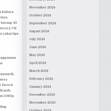
November 2024
 kalinya,
October 2024
inya,
h kurang 30
September 2024
erai 2.716
August 2024
i yakni tips
July 2024
June 2024
May 2024
penggunaan
April 2024
an
March 2024
 menarik,
February 2024
amera
r favorit
January 2024
h jauh,
December 2023
usi 1080p
November 2023
ding
October 2023