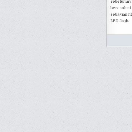
sebelumnya
beresolusi 
sebagian f
LED flash.