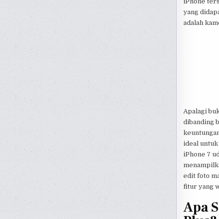
iPhone ters
yang didap
adalah kam
Apalagi buk
dibanding b
keuntungan
ideal untu
iPhone 7 u
menampilkan
edit foto 
fitur yang 
Apa S