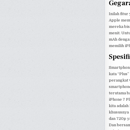
Gegara
Inilah fitu
Apple memp
mereka bis
menit. Unt
mAh dengan 
memilih iPh
Spesif
Smartphone
kata “Plus
perangkat 
smartphone
terutama ba
iPhone 7 Pl
kita adalah
khususnya 
dan 720p ya
Dan bersama