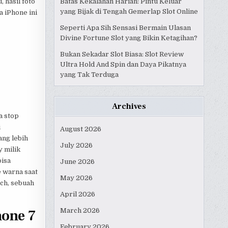
 hasil foto
Batas Kekalahan Harian: Pintu Keluar
yang Bijak di Tengah Gemerlap Slot Online
 iPhone ini
Seperti Apa Sih Sensasi Bermain Ulasan
Divine Fortune Slot yang Bikin Ketagihan?
Bukan Sekadar Slot Biasa: Slot Review
Ultra Hold And Spin dan Daya Pikatnya
yang Tak Terduga
Archives
a stop
i
August 2026
ng lebih
July 2026
 milik
bisa
June 2026
e warna saat
May 2026
ch, sebuah
April 2026
hone 7
March 2026
February 2026