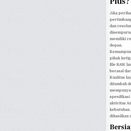
Plus?
Jika periha
pertimbanga
dan resolus
disempurna
memiliki re
depan.
Kemampuan 
pihak keti
file RAW la
berasal dar
Kualitas la
ditambah d
mempunyai 
spesifikasi
aktivitas A
kebutuhan.
dihasilkan 
Bersia