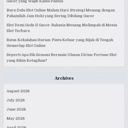
Gacor yang Wajib Kamu Pantau
Buru Dulu Slot Online Malam Hari: Strategi Menang dengan
Pahamilah Jam Hoki yang Sering Dibilang Gacor
Slot Demi Gods II Gacor: Rahasia Menang Melimpah di Mesin
Slot Terbaru
Batas Kekalahan Harian: Pintu Keluar yang Bijak di Tengah
Gemerlap Slot Online
Seperti Apa Sih Sensasi Bermain Ulasan Divine Fortune Slot
yang Bikin Ketagihan?
Archives
August 2026
July 2026
June 2026
May 2026
April 2026