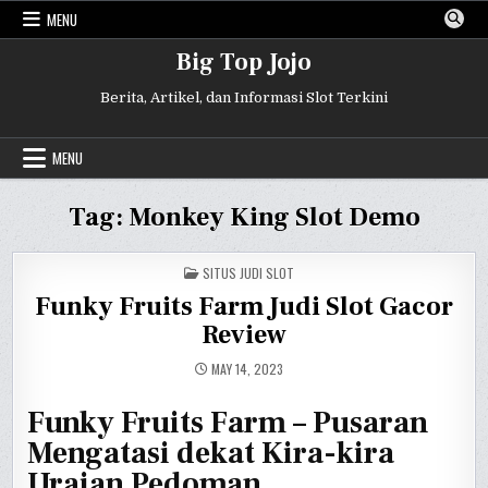
Skip
MENU
to
content
Big Top Jojo
Berita, Artikel, dan Informasi Slot Terkini
MENU
Tag:
Monkey King Slot Demo
POSTED
SITUS JUDI SLOT
IN
Funky Fruits Farm Judi Slot Gacor
Review
MAY 14, 2023
Funky Fruits Farm – Pusaran
Mengatasi dekat Kira-kira
Uraian Pedoman