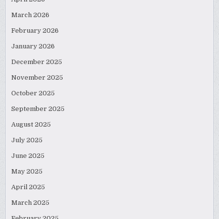
March 2026
February 2026
January 2026
December 2025
November 2025
October 2025
September 2025
August 2025
July 2025
June 2025
May 2025
April 2025
March 2025
February 2025