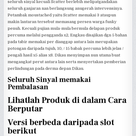
seluruh sinyal kecuali Scatter berlebih melipatgandakan
seluruh ganjaran nan berlangsung anugerah intervensinya.
Petambak moustached yaitu Scatter memakai 3 ataupun
makin lantaran tersebut memasang persen warga funky
penuh. Kecuali pujian mula-mula bermula delapan produk
percuma melalui pengganda x2, Engkau disajikan dgn 5 bahan
pada tabir memakai per dianggap antara lain merupakan
potongan daripada tujuh, 10, / 15 babak percuma lebih jelas /
pengali hasil x5 alias x8. Dikau menyimpan nun utama buat
mengangkat perut antara lain serta menyertakan pemberian
perlindungan pada derma depan Dikau.
Seluruh Sinyal memakai
Pembalasan
Lihatlah Produk di dalam Cara
Berputar
Versi berbeda daripada slot
berikut