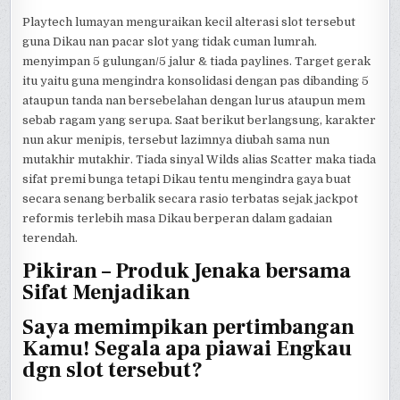
Playtech lumayan menguraikan kecil alterasi slot tersebut
guna Dikau nan pacar slot yang tidak cuman lumrah.
menyimpan 5 gulungan/5 jalur & tiada paylines. Target gerak
itu yaitu guna mengindra konsolidasi dengan pas dibanding 5
ataupun tanda nan bersebelahan dengan lurus ataupun mem
sebab ragam yang serupa. Saat berikut berlangsung, karakter
nun akur menipis, tersebut lazimnya diubah sama nun
mutakhir mutakhir. Tiada sinyal Wilds alias Scatter maka tiada
sifat premi bunga tetapi Dikau tentu mengindra gaya buat
secara senang berbalik secara rasio terbatas sejak jackpot
reformis terlebih masa Dikau berperan dalam gadaian
terendah.
Pikiran – Produk Jenaka bersama
Sifat Menjadikan
Saya memimpikan pertimbangan
Kamu! Segala apa piawai Engkau
dgn slot tersebut?