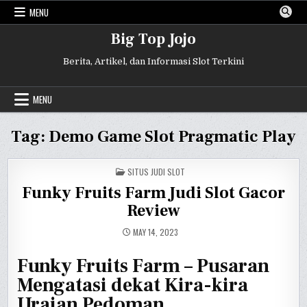
Skip
MENU
to
content
Big Top Jojo
Berita, Artikel, dan Informasi Slot Terkini
MENU
Tag:
Demo Game Slot Pragmatic Play
POSTED
SITUS JUDI SLOT
IN
Funky Fruits Farm Judi Slot Gacor
Review
MAY 14, 2023
Funky Fruits Farm – Pusaran
Mengatasi dekat Kira-kira
Uraian Pedoman