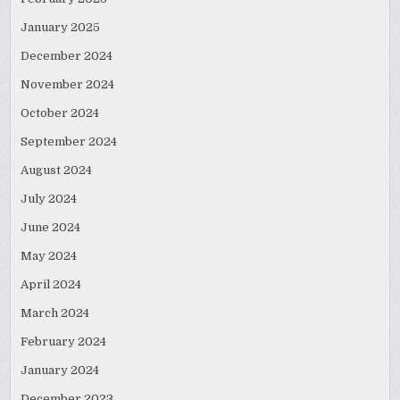
January 2025
December 2024
November 2024
October 2024
September 2024
August 2024
July 2024
June 2024
May 2024
April 2024
March 2024
February 2024
January 2024
December 2023