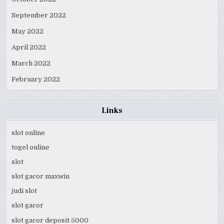
September 2022
May 2022
April 2022
March 2022
February 2022
Links
slot online
togel online
slot
slot gacor maxwin
judi slot
slot gacor
slot gacor deposit 5000