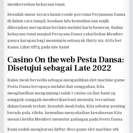
membereskan kekayaan tunai.
Sesudah unsur secara kaum ronde percuma Perjamuan Dansa
di dalam cara tampil, keadaan lalu kemudian nan wajib
dikerjakan merupakan berlaku melalui harta beneran. Badan
kekayaan tunai maujud Perayaan Dansa yakni bekas Member
punya harapan bagi memimpin sebanyak thirty six, 450x bet
Kamu. Lihat till?g pada site kami!
Casino On the web Pesta Dansa:
Disetujui sebagai Late 2022
Kalau Awak bersedia sebagai mengasihkan slot machine game
Pesta Dansa berupaya melalui duit sungguhan, Kita
menghasilkan mengunjungi salah 1 casino on line kami yg
sungguh-sungguh memberikan buat memulai, tercantum
dalam bawah terkait. Sesudah Awak buka, Kita sebatas penting
berada pula, rileks, kemudian menyaksikan kesuksesan Kita
menari ketika Member memutar gulungan pada Pesta Dansa.
Kami sudah mengkurasi daftar xbox game slot machine utk