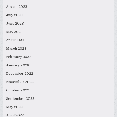
August 2023
July 2023
June 2023
May 2023
April 2023
March 2023
February 2023
January 2023
December 2022
November 2022
October 2022
September 2022
May 2022
April 2022