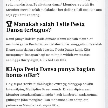
rekomendasikan. Berikutnya, danai \ Member, setelah itu
Member meraih telah melakukan bet dollar riil di position apa
saja yg Kamu centang.
🏆 Manakah salah 1 site Pesta
Dansa terbagus?
Kami punya koleksi pada dimana Kamu meraih main slot
machine game Pesta Dansa melalui dollar sungguhan. Sesudah
Kamu main dalam salah 1 casino Pesta Dansa kami, Kita
mempunyai harapan bagi memimpin withdraw teratas
sehingga thirty eight, 450x bet asli Kita.
💵 Apa Pesta Dansa punya bagian
bonus offer?
Hoy, tepat. Terkait ialah bagian extra yg dianggap selaku
Intensifying Multiplier Free rounds. Di sini. dipicu saat
Member mendaratkan limatón / jauh hamburan pada semua
gulungan john menghasilkan menambahkan complete
pelunasan Member sebanyak 30x.