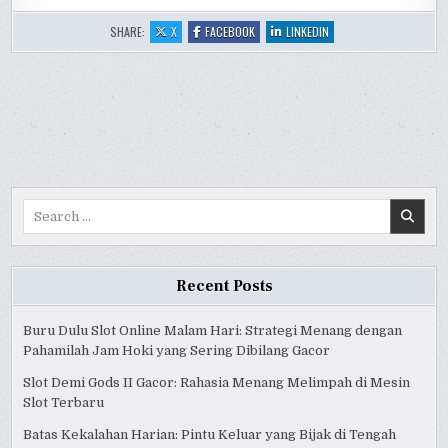
:
:
:
SHARE:
X
FACEBOOK
LINKEDIN
DANCE
DANCE
DANCE
PARTY
PARTY
PARTY
SLOT
SLOT
SLOT
ONLINE
ONLINE
ONLINE
REVIEW
REVIEW
REVIEW
Search
for:
Recent Posts
Buru Dulu Slot Online Malam Hari: Strategi Menang dengan
Pahamilah Jam Hoki yang Sering Dibilang Gacor
Slot Demi Gods II Gacor: Rahasia Menang Melimpah di Mesin
Slot Terbaru
Batas Kekalahan Harian: Pintu Keluar yang Bijak di Tengah