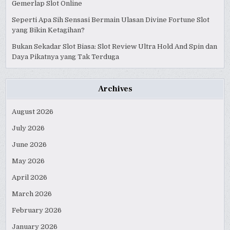
Gemerlap Slot Online
Seperti Apa Sih Sensasi Bermain Ulasan Divine Fortune Slot
yang Bikin Ketagihan?
Bukan Sekadar Slot Biasa: Slot Review Ultra Hold And Spin dan
Daya Pikatnya yang Tak Terduga
Archives
August 2026
July 2026
June 2026
May 2026
April 2026
March 2026
February 2026
January 2026