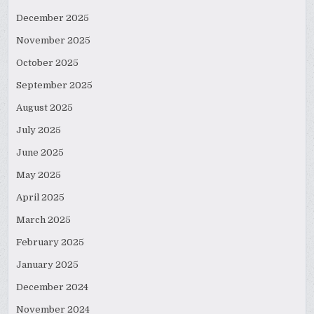
December 2025
November 2025
October 2025
September 2025
August 2025
July 2025
June 2025
May 2025
April 2025
March 2025
February 2025
January 2025
December 2024
November 2024