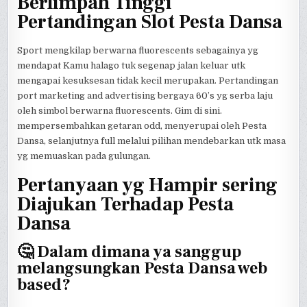
Berlimpah Tinggi
Pertandingan Slot Pesta Dansa
Sport mengkilap berwarna fluorescents sebagainya yg
mendapat Kamu halago tuk segenap jalan keluar utk
mengapai kesuksesan tidak kecil merupakan. Pertandingan
port marketing and advertising bergaya 60’s yg serba laju
oleh simbol berwarna fluorescents. Gim di sini.
mempersembahkan getaran odd, menyerupai oleh Pesta
Dansa, selanjutnya full melalui pilihan mendebarkan utk masa
yg memuaskan pada gulungan.
Pertanyaan yg Hampir sering
Diajukan Terhadap Pesta
Dansa
🤔 Dalam dimana ya sanggup
melangsungkan Pesta Dansa web
based?