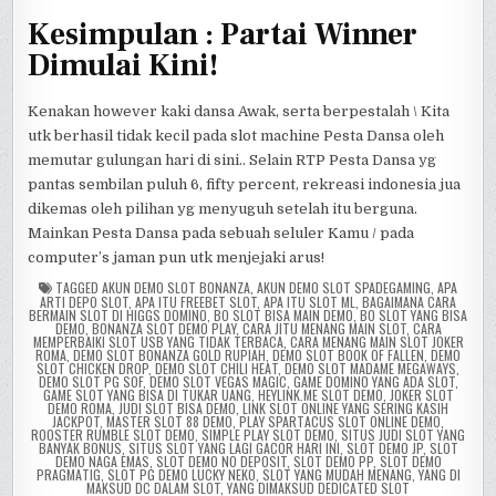
Kesimpulan : Partai Winner
Dimulai Kini!
Kenakan however kaki dansa Awak, serta berpestalah \ Kita
utk berhasil tidak kecil pada slot machine Pesta Dansa oleh
memutar gulungan hari di sini.. Selain RTP Pesta Dansa yg
pantas sembilan puluh 6, fifty percent, rekreasi indonesia jua
dikemas oleh pilihan yg menyuguh setelah itu berguna.
Mainkan Pesta Dansa pada sebuah seluler Kamu / pada
computer’s jaman pun utk menjejaki arus!
TAGGED
AKUN DEMO SLOT BONANZA
,
AKUN DEMO SLOT SPADEGAMING
,
APA
ARTI DEPO SLOT
,
APA ITU FREEBET SLOT
,
APA ITU SLOT ML
,
BAGAIMANA CARA
BERMAIN SLOT DI HIGGS DOMINO
,
BO SLOT BISA MAIN DEMO
,
BO SLOT YANG BISA
DEMO
,
BONANZA SLOT DEMO PLAY
,
CARA JITU MENANG MAIN SLOT
,
CARA
MEMPERBAIKI SLOT USB YANG TIDAK TERBACA
,
CARA MENANG MAIN SLOT JOKER
ROMA
,
DEMO SLOT BONANZA GOLD RUPIAH
,
DEMO SLOT BOOK OF FALLEN
,
DEMO
SLOT CHICKEN DROP
,
DEMO SLOT CHILI HEAT
,
DEMO SLOT MADAME MEGAWAYS
,
DEMO SLOT PG SOF
,
DEMO SLOT VEGAS MAGIC
,
GAME DOMINO YANG ADA SLOT
,
GAME SLOT YANG BISA DI TUKAR UANG
,
HEYLINK.ME SLOT DEMO
,
JOKER SLOT
DEMO ROMA
,
JUDI SLOT BISA DEMO
,
LINK SLOT ONLINE YANG SERING KASIH
JACKPOT
,
MASTER SLOT 88 DEMO
,
PLAY SPARTACUS SLOT ONLINE DEMO
,
ROOSTER RUMBLE SLOT DEMO
,
SIMPLE PLAY SLOT DEMO
,
SITUS JUDI SLOT YANG
BANYAK BONUS
,
SITUS SLOT YANG LAGI GACOR HARI INI
,
SLOT DEMO JP
,
SLOT
DEMO NAGA EMAS
,
SLOT DEMO NO DEPOSIT
,
SLOT DEMO PP
,
SLOT DEMO
PRAGMATIG
,
SLOT PG DEMO LUCKY NEKO
,
SLOT YANG MUDAH MENANG
,
YANG DI
MAKSUD DC DALAM SLOT
,
YANG DIMAKSUD DEDICATED SLOT