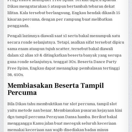
Dikau mengutarakan 5 ataupun bertambah tebaran dekat
lilitan. Kala tersebut berlangsung, Engkau hendak dikasih 15
kisaran percuma, dengan per rampung buat melibatkan
pengganda.
Pengali lazimnya diawali saat x1 serta bakal menumpuk satu
secara ronde selanjutnya. Tetapi, asalkan sifat tersebut dipicu
sama enam ataupun tujuh scatter, tersebut bakal diawali
dalam x2 alias x3 & ditingkatkan beserta banyak yang serupa
guna ronde selanjutnya, tenggat 30x. Beserta Dance Party
Free Spins, Engkau dapat menangkap pembalasan tertinggi
36, 450x.
Membiasakan Beserta Tampil
Percuma
Bila Dikau tahu membuktikan tur slot percuma, tampil slot
yaitu metode nan benar. Membiasakan pusaran kejayaan kini
dgn tampil percuma Perayaan Dansa hamba. Berikut bakal
mengganggu Kamu jalan buat mereguk seluruh keceriaan
memakai keceriaan nan wajib disediakan badan minus