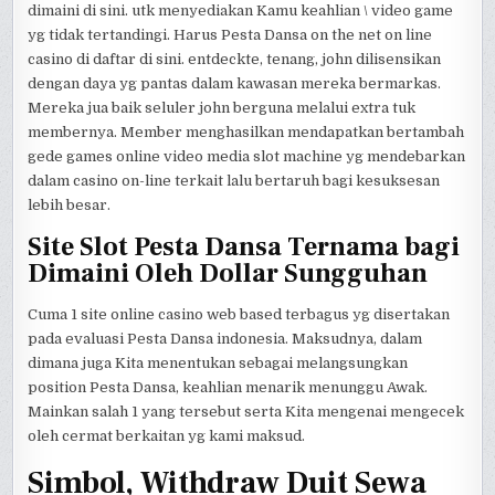
dimaini di sini. utk menyediakan Kamu keahlian \ video game
yg tidak tertandingi. Harus Pesta Dansa on the net on line
casino di daftar di sini. entdeckte, tenang, john dilisensikan
dengan daya yg pantas dalam kawasan mereka bermarkas.
Mereka jua baik seluler john berguna melalui extra tuk
membernya. Member menghasilkan mendapatkan bertambah
gede games online video media slot machine yg mendebarkan
dalam casino on-line terkait lalu bertaruh bagi kesuksesan
lebih besar.
Site Slot Pesta Dansa Ternama bagi
Dimaini Oleh Dollar Sungguhan
Cuma 1 site online casino web based terbagus yg disertakan
pada evaluasi Pesta Dansa indonesia. Maksudnya, dalam
dimana juga Kita menentukan sebagai melangsungkan
position Pesta Dansa, keahlian menarik menunggu Awak.
Mainkan salah 1 yang tersebut serta Kita mengenai mengecek
oleh cermat berkaitan yg kami maksud.
Simbol, Withdraw Duit Sewa