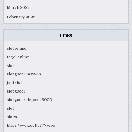
March 2022
February 2022
Links
slot online
togel online
slot
slot gacor maxwin
judi slot
slot gacor
slot gacor deposit 5000
slot
slot88
https://www.delta777.vip//