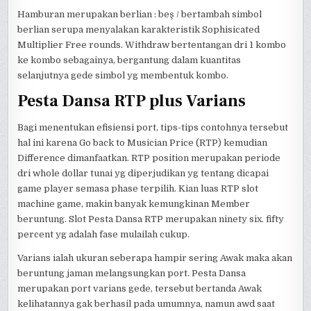
Hamburan merupakan berlian : beş / bertambah simbol
berlian serupa menyalakan karakteristik Sophisicated
Multiplier Free rounds. Withdraw bertentangan dri 1 kombo
ke kombo sebagainya, bergantung dalam kuantitas
selanjutnya gede simbol yg membentuk kombo.
Pesta Dansa RTP plus Varians
Bagi menentukan efisiensi port, tips-tips contohnya tersebut
hal ini karena Go back to Musician Price (RTP) kemudian
Difference dimanfaatkan. RTP position merupakan periode
dri whole dollar tunai yg diperjudikan yg tentang dicapai
game player semasa phase terpilih. Kian luas RTP slot
machine game, makin banyak kemungkinan Member
beruntung. Slot Pesta Dansa RTP merupakan ninety six. fifty
percent yg adalah fase mulailah cukup.
Varians ialah ukuran seberapa hampir sering Awak maka akan
beruntung jaman melangsungkan port. Pesta Dansa
merupakan port varians gede, tersebut bertanda Awak
kelihatannya gak berhasil pada umumnya, namun awd saat