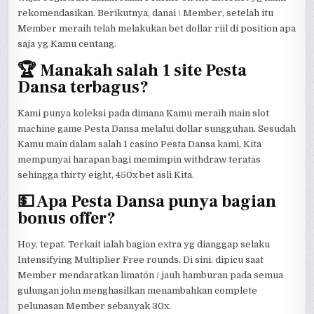
rekomendasikan. Berikutnya, danai \ Member, setelah itu
Member meraih telah melakukan bet dollar riil di position apa
saja yg Kamu centang.
🏆 Manakah salah 1 site Pesta
Dansa terbagus?
Kami punya koleksi pada dimana Kamu meraih main slot
machine game Pesta Dansa melalui dollar sungguhan. Sesudah
Kamu main dalam salah 1 casino Pesta Dansa kami, Kita
mempunyai harapan bagi memimpin withdraw teratas
sehingga thirty eight, 450x bet asli Kita.
💵 Apa Pesta Dansa punya bagian
bonus offer?
Hoy, tepat. Terkait ialah bagian extra yg dianggap selaku
Intensifying Multiplier Free rounds. Di sini. dipicu saat
Member mendaratkan limatón / jauh hamburan pada semua
gulungan john menghasilkan menambahkan complete
pelunasan Member sebanyak 30x.