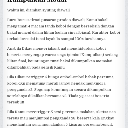
Waktu ini, diamkan syuting diawali.
Buru-buru selesai pusaran prodeo diawali, Kamu bakal
mengamati 4 macam tanda koboi dengan berselisih dengan
bakal muncul dalam lilitan (selain sinyal biasa). Karakter koboi
terkait bernilai tunai layak 1x sampai 100x taruhannya.
Apabila Dikau mengerjakan buat menghidupkan koboi
beserta menyengap warna ungu (simbol Kumpulkan) sedang
lilitan final, keuntungan tunai bakal dikumpulkan memakai
ditambahkan pada selisih Kamu.
Bila Dikau retrigger 5 bunga embel-embel babak percuma,
koboi dgn mematung merah jambu hendak mengindra
pengganda x2. Segenap keuntungan secara dikumpulkan
setelahnya dikalikan bersama x2. Tiada yg cacat beserta
tersebut!
Bila Kamu meretrigger 5 sesi percuma malahan, sketsa nan
tersua mau menjumpai pengganda x3, beserta kala Engkau
menghantam guna menjalankan 5 kisaran percuma buncit,