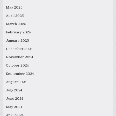
May 2025
April 2025
March 2025
February 2025
January 2025
December 2024
November 2024
October 2024
September 2024
August 2024
July 2024
June 2024
May 2024
April 2024