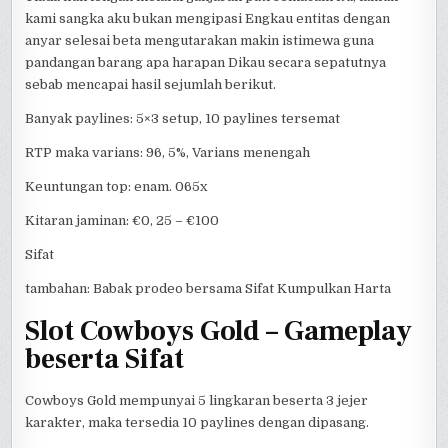
kami sangka aku bukan mengipasi Engkau entitas dengan
anyar selesai beta mengutarakan makin istimewa guna
pandangan barang apa harapan Dikau secara sepatutnya
sebab mencapai hasil sejumlah berikut.
Banyak paylines: 5×3 setup, 10 paylines tersemat
RTP maka varians: 96, 5%, Varians menengah
Keuntungan top: enam. 065x
Kitaran jaminan: €0, 25 – €100
Sifat
tambahan: Babak prodeo bersama Sifat Kumpulkan Harta
Slot Cowboys Gold – Gameplay
beserta Sifat
Cowboys Gold mempunyai 5 lingkaran beserta 3 jejer
karakter, maka tersedia 10 paylines dengan dipasang.