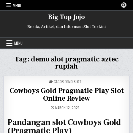
Skip
MENU
to
content
Big Top Jojo
Berita, Artikel, dan Informasi Slot Terkini
MENU
Tag:
demo slot pragmatic aztec
rupiah
POSTED
GACOR DEMO SLOT
IN
Cowboys Gold Pragmatic Play Slot
Online Review
MARCH 12, 2023
Pandangan slot Cowboys Gold
(Pragmatic Play)