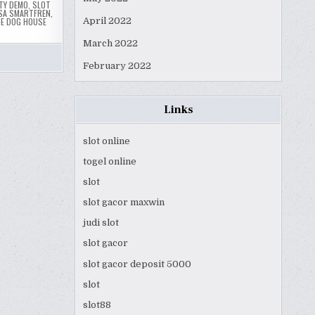
TY DEMO
,
SLOT
LSA SMARTFREN
,
E DOG HOUSE
April 2022
March 2022
February 2022
Links
slot online
togel online
slot
slot gacor maxwin
judi slot
slot gacor
slot gacor deposit 5000
slot
slot88