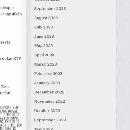
dicapai
September 2023
ti Kumpulkan
August 2023
July 2023
June 2023
serta
May 2023
April 2023
a dekat RTP
March 2023
February 2023
January 2023
. Beta
December 2022
u-ribu
November 2022
 DENGAN SLOT
,
 YANG RUSAK
,
October 2022
OT
,
DEMO SLOT
AZTEC RUPIAH
,
September 2022
MO
,
FREE SLOT
SLOT DEMO
,
KOI
EMO GRATIS
May 2022