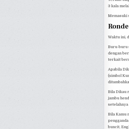
3 kala mela
Memasuki s
Ronde
Waktu ini, 
Buru-buru 
dengan bers
terkait ber
Apabila Di
(simbol Kum
ditambahka
Bila Dikau
jambu hend
setelahnya 
Bila Kamu 
pengganda 
buncit, En