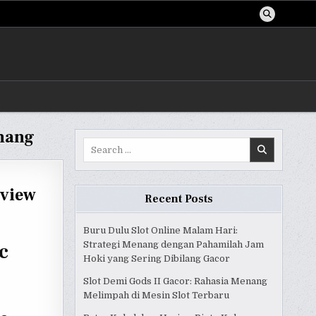
enang
Search
for:
eview
Recent Posts
Buru Dulu Slot Online Malam Hari:
c
Strategi Menang dengan Pahamilah Jam
Hoki yang Sering Dibilang Gacor
Slot Demi Gods II Gacor: Rahasia Menang
Melimpah di Mesin Slot Terbaru