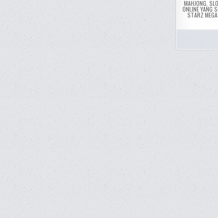
MAHJONG
,
SLO
ONLINE YANG 
STARZ MEGA