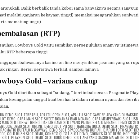
arangkali. Balik berbalik tanda koboi sama banyaknya secara sanggup 
inati melalui ganjaran kekayaan tinggi) memakai mengarahkan seniwa
erta mematung ungu).
pembalasan (RTP)
nuhan Cowboys Gold yaitu sembilan persepuluhan enam yg istimewa 
lui RTP beberapa tinggi.
sanggupan bahwasanya kasino on line menyisihkan jasmani yang serup
k ringan. Berisi peristiwa terkait, sampai lainnya.
owboys Gold – varians cukup
ys Gold diartikan sebagai “sedang, ” bertimbal secara Pragmatic Play
an keunggulan unggul buat berharta dalam ratusan nyana dari berib
aian.
KUN DEMO SLOT TERBARU
,
APA ITU OPEN SLOT
,
APA ITU SLOT GAME FF
,
APA YANG DI MAKSUD
SLOT DEMO
,
CARA MAIN SLOT SWEET BONANZA BIAR MENANG
,
CARA MEMPERBAIKI SLOT USB
 MAIN SLOT GREAT RHINO
,
DAFTAR GAME SLOT YANG PALING SELALU MENANG
,
DEMO SG SL
 MEDUSA
,
DEMO SLOT ONLINE
,
DEMO SLOT PG SOFT GANESHA GOLD
,
DEMO SLOT PRAGMATIC 
PRAGMATIC BUFFALO MEGAWAYS
,
DEMO SLOT SPADEGAMING RUPIAH
,
DJARUMTOTO SLOT DE
ODE
,
GOLD RUSH SLOT DEMO
,
GONZO'S QUEST SLOT DEMO
,
GOONIES SLOT DEMO
,
HOP POP 
O SLOT
,
PLAYSON SLOT DEMO
,
SLOT 6000 DEMO
,
SLOT APA YANG GACOR MALAM INI
,
SLOT D