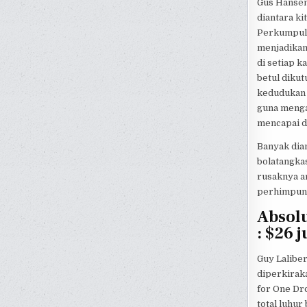
Gus Hansen 
diantara k
Perkumpul
menjadikan
di setiap k
betul diku
kedudukan 
guna menga
mencapai d
Banyak dia
bolatangka
rusaknya a
perhimpuna
Absolu
: $26 j
Guy Lalibe
diperkirak
for One Dr
total luhu