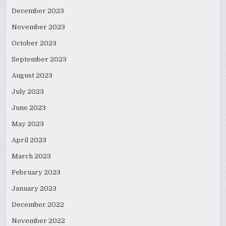
December 2023
November 2023
October 2023
September 2023
August 2023
July 2023
June 2023
May 2023
April 2023
March 2023
February 2023
January 2023
December 2022
November 2022