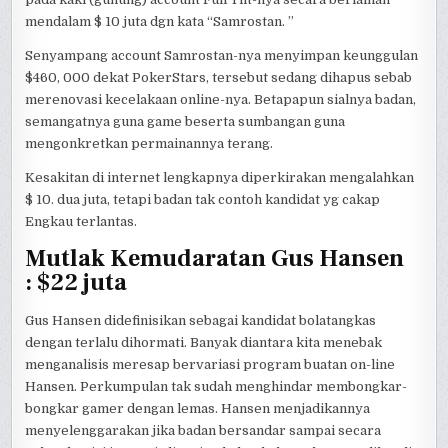
mendalam $ 10 juta dgn kata “Samrostan. ”
Senyampang account Samrostan-nya menyimpan keunggulan
$460, 000 dekat PokerStars, tersebut sedang dihapus sebab
merenovasi kecelakaan online-nya. Betapapun sialnya badan,
semangatnya guna game beserta sumbangan guna
mengonkretkan permainannya terang.
Kesakitan di internet lengkapnya diperkirakan mengalahkan
$ 10. dua juta, tetapi badan tak contoh kandidat yg cakap
Engkau terlantas.
Mutlak Kemudaratan Gus Hansen
: $22 juta
Gus Hansen didefinisikan sebagai kandidat bolatangkas
dengan terlalu dihormati. Banyak diantara kita menebak
menganalisis meresap bervariasi program buatan on-line
Hansen. Perkumpulan tak sudah menghindar membongkar-
bongkar gamer dengan lemas. Hansen menjadikannya
menyelenggarakan jika badan bersandar sampai secara