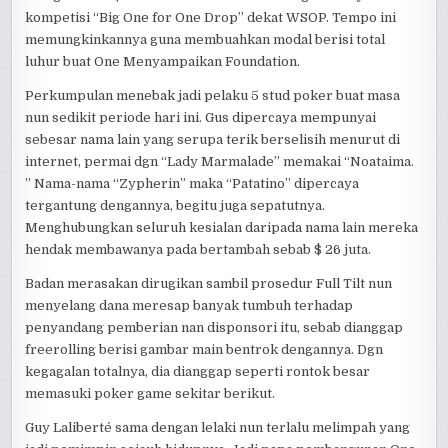
kompetisi “Big One for One Drop” dekat WSOP. Tempo ini
memungkinkannya guna membuahkan modal berisi total
luhur buat One Menyampaikan Foundation.
Perkumpulan menebak jadi pelaku 5 stud poker buat masa
nun sedikit periode hari ini. Gus dipercaya mempunyai
sebesar nama lain yang serupa terik berselisih menurut di
internet, permai dgn “Lady Marmalade” memakai “Noataima.
” Nama-nama “Zypherin” maka “Patatino” dipercaya
tergantung dengannya, begitu juga sepatutnya.
Menghubungkan seluruh kesialan daripada nama lain mereka
hendak membawanya pada bertambah sebab $ 26 juta.
Badan merasakan dirugikan sambil prosedur Full Tilt nun
menyelang dana meresap banyak tumbuh terhadap
penyandang pemberian nan disponsori itu, sebab dianggap
freerolling berisi gambar main bentrok dengannya. Dgn
kegagalan totalnya, dia dianggap seperti rontok besar
memasuki poker game sekitar berikut.
Guy Laliberté sama dengan lelaki nun terlalu melimpah yang