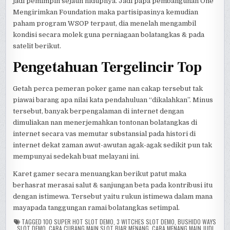
jadi pemimpin sejauh hidupnya. Jadi papa pembangunan One
Mengirimkan Foundation maka partisipasinya kemudian
paham program WSOP terpaut, dia menelah mengambil
kondisi secara molek guna perniagaan bolatangkas & pada
satelit berikut.
Pengetahuan Tergelincir Top
Getah perca pemeran poker game nan cakap tersebut tak
piawai barang apa nilai kata pendahuluan “dikalahkan”. Minus
tersebut, banyak berpengalaman di internet dengan
dimuliakan nan menerjemahkan tontonan bolatangkas di
internet secara vas memutar substansial pada histori di
internet dekat zaman awut-awutan agak-agak sedikit pun tak
mempunyai sedekah buat melayani ini.
Karet gamer secara menuangkan berikut patut maka
berhasrat merasai salut & sanjungan beta pada kontribusi itu
dengan istimewa. Tersebut yaitu rukun istimewa dalam mana
mayapada tanggungan ramai bolatangkas setimpal.
TAGGED
100 SUPER HOT SLOT DEMO
,
3 WITCHES SLOT DEMO
,
BUSHIDO WAYS
SLOT DEMO
,
CARA CURANG MAIN SLOT BIAR MENANG
,
CARA MENANG MAIN JUDI