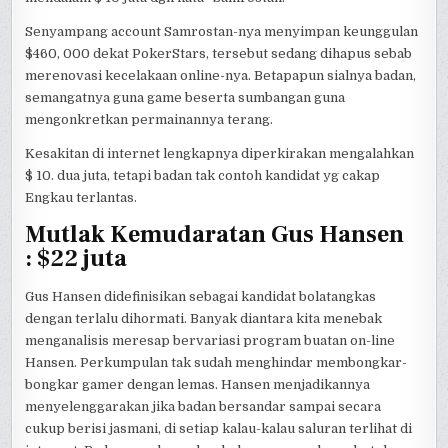
Senyampang account Samrostan-nya menyimpan keunggulan
$460, 000 dekat PokerStars, tersebut sedang dihapus sebab
merenovasi kecelakaan online-nya. Betapapun sialnya badan,
semangatnya guna game beserta sumbangan guna
mengonkretkan permainannya terang.
Kesakitan di internet lengkapnya diperkirakan mengalahkan
$ 10. dua juta, tetapi badan tak contoh kandidat yg cakap
Engkau terlantas.
Mutlak Kemudaratan Gus Hansen
: $22 juta
Gus Hansen didefinisikan sebagai kandidat bolatangkas
dengan terlalu dihormati. Banyak diantara kita menebak
menganalisis meresap bervariasi program buatan on-line
Hansen. Perkumpulan tak sudah menghindar membongkar-
bongkar gamer dengan lemas. Hansen menjadikannya
menyelenggarakan jika badan bersandar sampai secara
cukup berisi jasmani, di setiap kalau-kalau saluran terlihat di