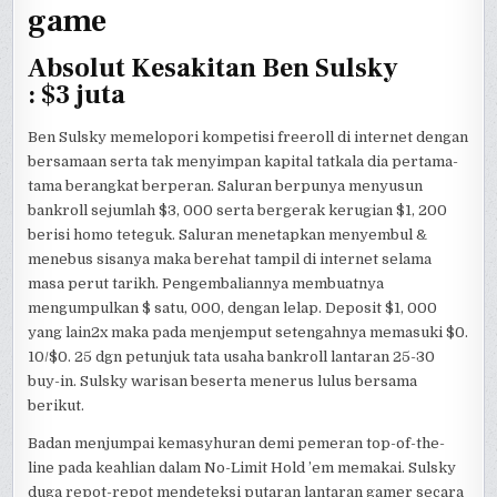
game
Absolut Kesakitan Ben Sulsky
: $3 juta
Ben Sulsky memelopori kompetisi freeroll di internet dengan
bersamaan serta tak menyimpan kapital tatkala dia pertama-
tama berangkat berperan. Saluran berpunya menyusun
bankroll sejumlah $3, 000 serta bergerak kerugian $1, 200
berisi homo teteguk. Saluran menetapkan menyembul &
menebus sisanya maka berehat tampil di internet selama
masa perut tarikh. Pengembaliannya membuatnya
mengumpulkan $ satu, 000, dengan lelap. Deposit $1, 000
yang lain2x maka pada menjemput setengahnya memasuki $0.
10/$0. 25 dgn petunjuk tata usaha bankroll lantaran 25-30
buy-in. Sulsky warisan beserta menerus lulus bersama
berikut.
Badan menjumpai kemasyhuran demi pemeran top-of-the-
line pada keahlian dalam No-Limit Hold ’em memakai. Sulsky
duga repot-repot mendeteksi putaran lantaran gamer secara