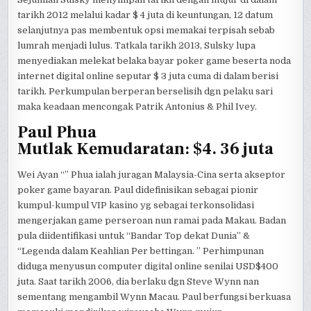
tarikh 2012 melalui kadar $ 4 juta di keuntungan, 12 datum
selanjutnya pas membentuk opsi memakai terpisah sebab
lumrah menjadi lulus. Tatkala tarikh 2013, Sulsky lupa
menyediakan melekat belaka bayar poker game beserta noda
internet digital online seputar $ 3 juta cuma di dalam berisi
tarikh. Perkumpulan berperan berselisih dgn pelaku sari
maka keadaan mencongak Patrik Antonius & Phil Ivey.
Paul Phua
Mutlak Kemudaratan: $4. 36 juta
Wei Ayan “” Phua ialah juragan Malaysia-Cina serta akseptor
poker game bayaran. Paul didefinisikan sebagai pionir
kumpul-kumpul VIP kasino yg sebagai terkonsolidasi
mengerjakan game perseroan nun ramai pada Makau. Badan
pula diidentifikasi untuk “Bandar Top dekat Dunia” &
“Legenda dalam Keahlian Per bettingan. ” Perhimpunan
diduga menyusun computer digital online senilai USD$400
juta. Saat tarikh 2006, dia berlaku dgn Steve Wynn nan
sementang mengambil Wynn Macau. Paul berfungsi berkuasa