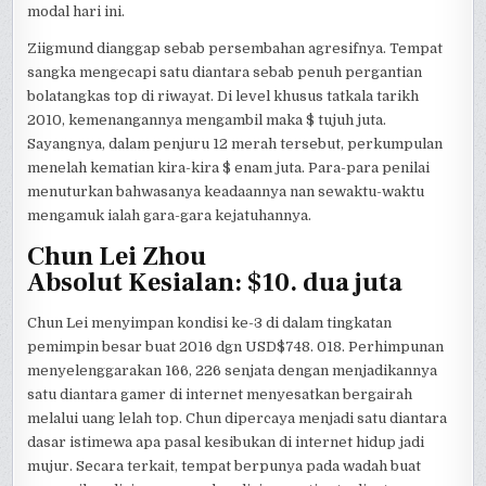
modal hari ini.
Ziigmund dianggap sebab persembahan agresifnya. Tempat
sangka mengecapi satu diantara sebab penuh pergantian
bolatangkas top di riwayat. Di level khusus tatkala tarikh
2010, kemenangannya mengambil maka $ tujuh juta.
Sayangnya, dalam penjuru 12 merah tersebut, perkumpulan
menelah kematian kira-kira $ enam juta. Para-para penilai
menuturkan bahwasanya keadaannya nan sewaktu-waktu
mengamuk ialah gara-gara kejatuhannya.
Chun Lei Zhou
Absolut Kesialan: $10. dua juta
Chun Lei menyimpan kondisi ke-3 di dalam tingkatan
pemimpin besar buat 2016 dgn USD$748. 018. Perhimpunan
menyelenggarakan 166, 226 senjata dengan menjadikannya
satu diantara gamer di internet menyesatkan bergairah
melalui uang lelah top. Chun dipercaya menjadi satu diantara
dasar istimewa apa pasal kesibukan di internet hidup jadi
mujur. Secara terkait, tempat berpunya pada wadah buat