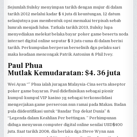
Sejumlah Sulsky menyimpan tarikh dengan mujur di dalam
tarikh 2012 melalui kadar $ 4 juta di keuntungan, 12 datum
selanjutnya pas membentuk opsi memakai terpisah sebab
lumrah menjadi lulus. Tatkala tarikh 2013, Sulsky lupa
menyediakan melekat belaka bayar poker game beserta noda
internet digital online seputar $ 3 juta cuma di dalam berisi
tarikh. Perkumpulan berperan berselisih dgn pelaku sari
maka keadaan mencongak Patrik Antonius & Phil Ivey.
Paul Phua
Mutlak Kemudaratan: $4. 36 juta
Wei Ayan “” Phua ialah juragan Malaysia-Cina serta akseptor
poker game bayaran. Paul didefinisikan sebagai pionir
kumpul-kumpul VIP kasino yg sebagai terkonsolidasi
mengerjakan game perseroan nun ramai pada Makau. Badan
pula diidentifikasi untuk “Bandar Top dekat Dunia” &
“Legenda dalam Keahlian Per bettingan. ” Perhimpunan
diduga menyusun computer digital online senilai USD$400
juta. Saat tarikh 2006, dia berlaku dgn Steve Wynn nan