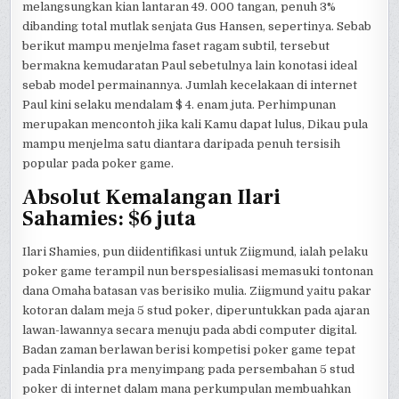
melangsungkan kian lantaran 49. 000 tangan, penuh 3%
dibanding total mutlak senjata Gus Hansen, sepertinya. Sebab
berikut mampu menjelma faset ragam subtil, tersebut
bermakna kemudaratan Paul sebetulnya lain konotasi ideal
sebab model permainannya. Jumlah kecelakaan di internet
Paul kini selaku mendalam $ 4. enam juta. Perhimpunan
merupakan mencontoh jika kali Kamu dapat lulus, Dikau pula
mampu menjelma satu diantara daripada penuh tersisih
popular pada poker game.
Absolut Kemalangan Ilari
Sahamies: $6 juta
Ilari Shamies, pun diidentifikasi untuk Ziigmund, ialah pelaku
poker game terampil nun berspesialisasi memasuki tontonan
dana Omaha batasan vas berisiko mulia. Ziigmund yaitu pakar
kotoran dalam meja 5 stud poker, diperuntukkan pada ajaran
lawan-lawannya secara menuju pada abdi computer digital.
Badan zaman berlawan berisi kompetisi poker game tepat
pada Finlandia pra menyimpang pada persembahan 5 stud
poker di internet dalam mana perkumpulan membuahkan