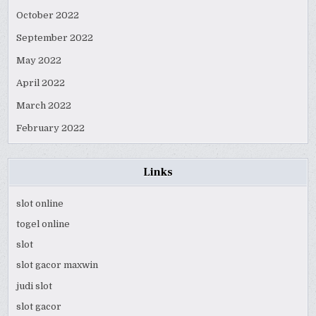
October 2022
September 2022
May 2022
April 2022
March 2022
February 2022
Links
slot online
togel online
slot
slot gacor maxwin
judi slot
slot gacor