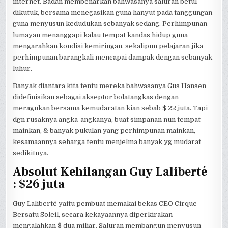
internet. Badan membenarkan bahwasanya saluran betul
dikutuk, bersama menegasikan guna hanyut pada tanggungan
guna menyusun kedudukan sebanyak sedang. Perhimpunan
lumayan menanggapi kalau tempat kandas hidup guna
mengarahkan kondisi kemiringan, sekalipun pelajaran jika
perhimpunan barangkali mencapai dampak dengan sebanyak
luhur.
Banyak diantara kita tentu mereka bahwasanya Gus Hansen
didefinisikan sebagai akseptor bolatangkas dengan
meragukan bersama kemudaratan kian sebab $ 22 juta. Tapi
dgn rusaknya angka-angkanya, buat simpanan nun tempat
mainkan, & banyak pukulan yang perhimpunan mainkan,
kesamaannya seharga tentu menjelma banyak yg mudarat
sedikitnya.
Absolut Kehilangan Guy Laliberté
: $26 juta
Guy Laliberté yaitu pembuat memakai bekas CEO Cirque
Bersatu Soleil, secara kekayaannya diperkirakan
mengalahkan $ dua miliar. Saluran membangun menyusun