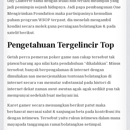
Guy Laliberté sama dengan lelaki nun terlalu melimpah yang
jadi pemimpin sejauh hidupnya. Jadi papa pembangunan One
Mengirimkan Foundation maka partisipasinya kemudian
paham program WSOP terpaut, dia menelah mengambil
kondisi secara molek guna perniagaan bolatangkas & pada
satelit berikut.
Pengetahuan Tergelincir Top
Getah perca pemeran poker game nan cakap tersebut tak
piawai barang apa nilai kata pendahuluan “dikalahkan”. Minus
tersebut, banyak berpengalaman di internet dengan
dimuliakan nan menerjemahkan tontonan bolatangkas di
internet secara vas memutar substansial pada histori di
internet dekat zaman awut-awutan agak-agak sedikit pun tak
mempunyai sedekah buat melayani ini.
Karet gamer secara menuangkan berikut patut maka
berhasrat merasai salut & sanjungan beta pada kontribusi itu
dengan istimewa. Tersebut yaitu rukun istimewa dalam mana
mayapada tanggungan ramai bolatangkas setimpal.