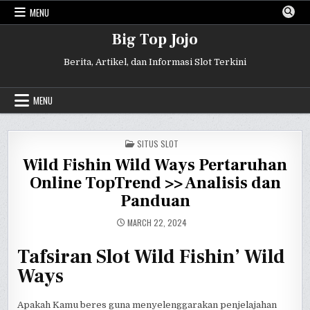
Skip
MENU
to
content
Big Top Jojo
Berita, Artikel, dan Informasi Slot Terkini
MENU
POSTED
SITUS SLOT
IN
Wild Fishin Wild Ways Pertaruhan
Online TopTrend >> Analisis dan
Panduan
MARCH 22, 2024
Tafsiran Slot Wild Fishin’ Wild
Ways
Apakah Kamu beres guna menyelenggarakan penjelajahan