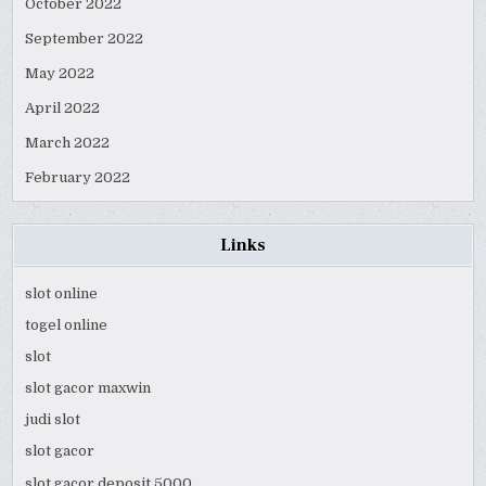
October 2022
September 2022
May 2022
April 2022
March 2022
February 2022
Links
slot online
togel online
slot
slot gacor maxwin
judi slot
slot gacor
slot gacor deposit 5000