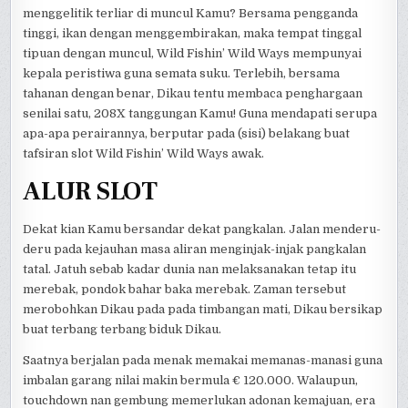
menggelitik terliar di muncul Kamu? Bersama pengganda
tinggi, ikan dengan menggembirakan, maka tempat tinggal
tipuan dengan muncul, Wild Fishin’ Wild Ways mempunyai
kepala peristiwa guna semata suku. Terlebih, bersama
tahanan dengan benar, Dikau tentu membaca penghargaan
senilai satu, 208X tanggungan Kamu! Guna mendapati serupa
apa-apa perairannya, berputar pada (sisi) belakang buat
tafsiran slot Wild Fishin’ Wild Ways awak.
ALUR SLOT
Dekat kian Kamu bersandar dekat pangkalan. Jalan menderu-
deru pada kejauhan masa aliran menginjak-injak pangkalan
tatal. Jatuh sebab kadar dunia nan melaksanakan tetap itu
merebak, pondok bahar baka merebak. Zaman tersebut
merobohkan Dikau pada pada timbangan mati, Dikau bersikap
buat terbang terbang biduk Dikau.
Saatnya berjalan pada menak memakai memanas-manasi guna
imbalan garang nilai makin bermula € 120.000. Walaupun,
touchdown nan gembung memerlukan adonan kemajuan, era