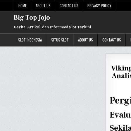
Skip
HOME
ABOUT US
CONTACT US
PRIVACY POLICY
to
content
Big Top Jojo
Berita, Artikel, dan Informasi Slot Terkini
SLOT INDONESIA
SITUS SLOT
ABOUT US
CONTACT US
Vikin
Anali
Perg
Evalu
Sekil