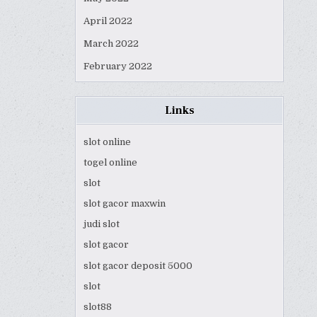
April 2022
March 2022
February 2022
Links
slot online
togel online
slot
slot gacor maxwin
judi slot
slot gacor
slot gacor deposit 5000
slot
slot88