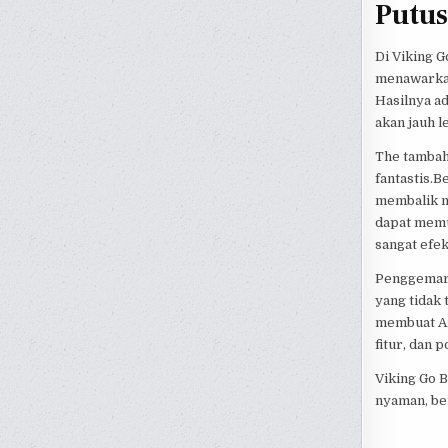
Putus
Di Viking G
menawarkan
Hasilnya ad
akan jauh 
The tambaha
fantastis.
membalik m
dapat memul
sangat efekt
Penggemar s
yang tidak
membuat An
fitur, dan 
Viking Go 
nyaman, be