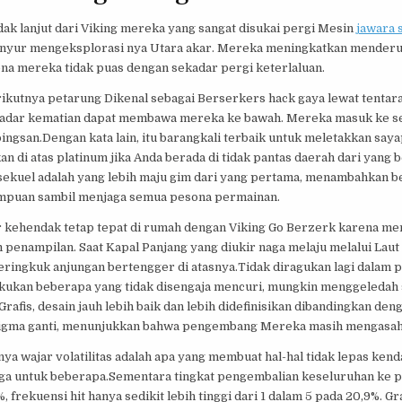
ak lanjut dari Viking mereka yang sangat disukai pergi Mesin
jawara s
inyur mengeksplorasi nya Utara akar. Mereka meningkatkan menderu
na mereka tidak puas dengan sekadar pergi keterlaluan.
rikutnya petarung Dikenal sebagai Berserkers hack gaya lewat tentar
adar kematian dapat membawa mereka ke bawah. Mereka masuk ke 
ingsan.Dengan kata lain, itu barangkali terbaik untuk meletakkan say
 di atas platinum jika Anda berada di tidak pantas daerah dari yang 
 sekuel adalah yang lebih maju gim dari yang pertama, menambahkan 
puan sambil menjaga semua pesona permainan.
kehendak tetap tepat di rumah dengan Viking Go Berzerk karena me
 penampilan. Saat Kapal Panjang yang diukir naga melaju melalui Laut 
eringkuk anjungan bertengger di atasnya.Tidak diragukan lagi dalam p
kukan beberapa yang tidak disengaja mencuri, mungkin menggeledah 
 Grafis, desain jauh lebih baik dan lebih didefinisikan dibandingkan den
igma ganti, menunjukkan bahwa pengembang Mereka masih mengasah 
a wajar volatilitas adalah apa yang membuat hal-hal tidak lepas kenda
ga untuk beberapa.Sementara tingkat pengembalian keseluruhan ke 
%, frekuensi hit hanya sedikit lebih tinggi dari 1 dalam 5 pada 20,9%. Gr