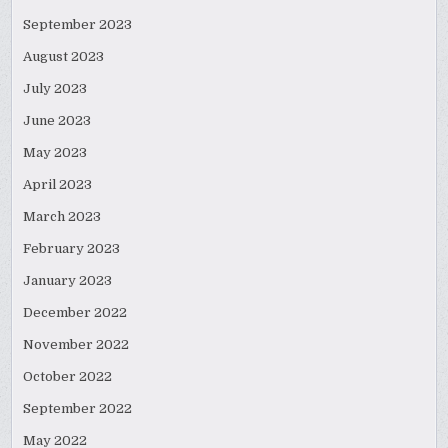
September 2023
August 2023
July 2023
June 2023
May 2023
April 2023
March 2023
February 2023
January 2023
December 2022
November 2022
October 2022
September 2022
May 2022