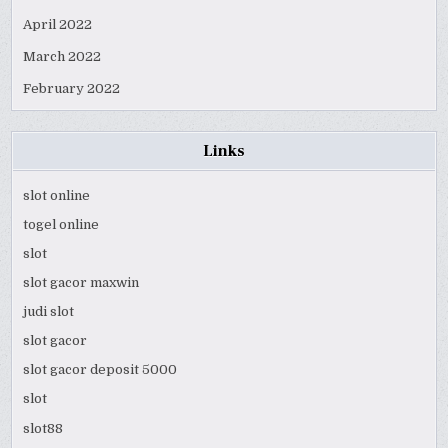
April 2022
March 2022
February 2022
Links
slot online
togel online
slot
slot gacor maxwin
judi slot
slot gacor
slot gacor deposit 5000
slot
slot88