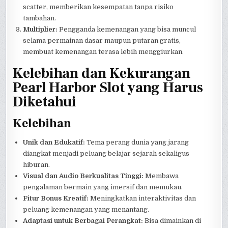
scatter, memberikan kesempatan tanpa risiko
tambahan.
Multiplier:
Pengganda kemenangan yang bisa muncul
selama permainan dasar maupun putaran gratis,
membuat kemenangan terasa lebih menggiurkan.
Kelebihan dan Kekurangan
Pearl Harbor Slot yang Harus
Diketahui
Kelebihan
Unik dan Edukatif:
Tema perang dunia yang jarang
diangkat menjadi peluang belajar sejarah sekaligus
hiburan.
Visual dan Audio Berkualitas Tinggi:
Membawa
pengalaman bermain yang imersif dan memukau.
Fitur Bonus Kreatif:
Meningkatkan interaktivitas dan
peluang kemenangan yang menantang.
Adaptasi untuk Berbagai Perangkat:
Bisa dimainkan di