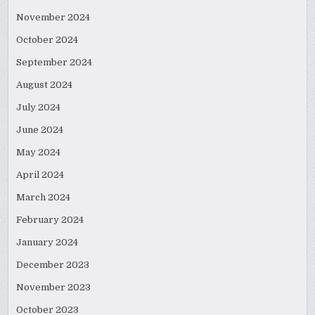
November 2024
October 2024
September 2024
August 2024
July 2024
June 2024
May 2024
April 2024
March 2024
February 2024
January 2024
December 2023
November 2023
October 2023