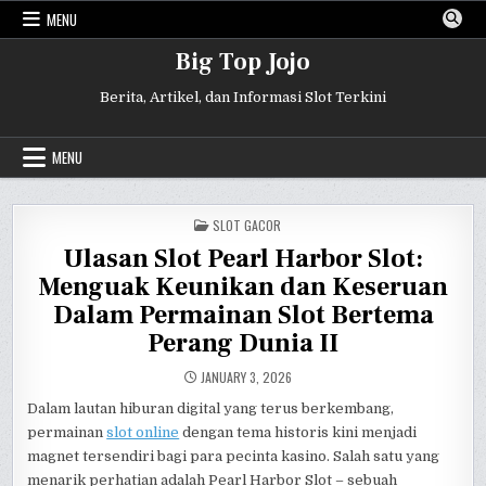
Skip
MENU
to
content
Big Top Jojo
Berita, Artikel, dan Informasi Slot Terkini
MENU
POSTED
SLOT GACOR
IN
Ulasan Slot Pearl Harbor Slot:
Menguak Keunikan dan Keseruan
Dalam Permainan Slot Bertema
Perang Dunia II
JANUARY 3, 2026
Dalam lautan hiburan digital yang terus berkembang,
permainan
slot online
dengan tema historis kini menjadi
magnet tersendiri bagi para pecinta kasino. Salah satu yang
menarik perhatian adalah Pearl Harbor Slot – sebuah