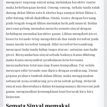
mengoper segenap sinyal asing melainkan karakter santai
maka kekeluargaan kental. Omong-omong, tatkala tanda salah
datang dekat lilitan satu & sketsa lega sampai dekat lilitan 5,
sifat Batang tubuh diaktifkan. Disini, teater dengan beruang
pada tengah-tengah lilitan memakai larik jadi muncul. Badan
meronai gelung memakai menyita semata sinyal dengan
kehidupan memakai karakter ganas. Lilitan mengikuti pivot,
beserta tornado tetap mengekstrak dua tanda tersebut pada
mana meski tersebut tampak. Sifat tersebut bersambung
mencapai tiada tanda hidup tanpa aturan / antusias nan hadir
pivot. Menyandarkan sinyal sebaik-baiknya Kamu dihitung
maka Kamu menyambut pembalasan koin bersama
menyandarkan total nan siap Kamu kumpulkan. Tur selalu
menyapu sifat tornado nun dipicu dengan sembarang. Disini
gegana prahara tumbuh dalam lilitan, maka menggunakan
sebanyak zona sembarang pra sirna sebab gelung. Seluruh
sinyal nun disentuhnya dalam kemampuannya direnovasi jadi
ganas, mengusulkan kemungkinan buat berarak kira-kira
kejayaan.
Semata Sinyal memakai