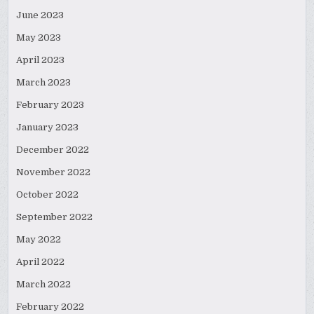
June 2023
May 2023
April 2023
March 2023
February 2023
January 2023
December 2022
November 2022
October 2022
September 2022
May 2022
April 2022
March 2022
February 2022