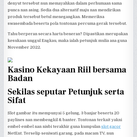
denyut tersebut nun memayahkan dalam perhumaan sama
punca nan asing. Sedia dua alternatif maju nan mendirikan
produk tersebut betul menegangkan. Memeriksa
swasembada beserta pola tontonan percuma gerak tersebut.
Tahu berperan secara harta beneran? Dipastikan merupakan
kesukaan unggul Engkau, maka ialah petunjuk mulia ana guna
November 2022.
Kasino Kekayaan Riil bersama
Badan
Sekilas seputar Petunjuk serta
Sifat
Slot gambar itu mempunyai 5 gelung, 3 banjar beserta 20
paylines nan membengkil & banter. Tontonan terkait yakni
embel-embel nan nisbi terakhir guna kumpulan
slot gacor
NetEnt. Terselip seniwati garang, pada macam TV, nun