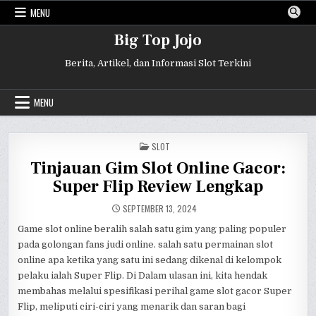
Skip
MENU
to
content
Big Top Jojo
Berita, Artikel, dan Informasi Slot Terkini
MENU
POSTED
SLOT
IN
Tinjauan Gim Slot Online Gacor:
Super Flip Review Lengkap
SEPTEMBER 13, 2024
Game slot online beralih salah satu gim yang paling populer
pada golongan fans judi online. salah satu permainan slot
online apa ketika yang satu ini sedang dikenal di kelompok
pelaku ialah Super Flip. Di Dalam ulasan ini, kita hendak
membahas melalui spesifikasi perihal game slot gacor Super
Flip, meliputi ciri-ciri yang menarik dan saran bagi