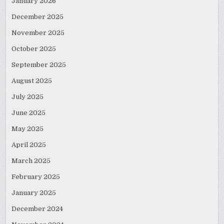
January 2026
December 2025
November 2025
October 2025
September 2025
August 2025
July 2025
June 2025
May 2025
April 2025
March 2025
February 2025
January 2025
December 2024