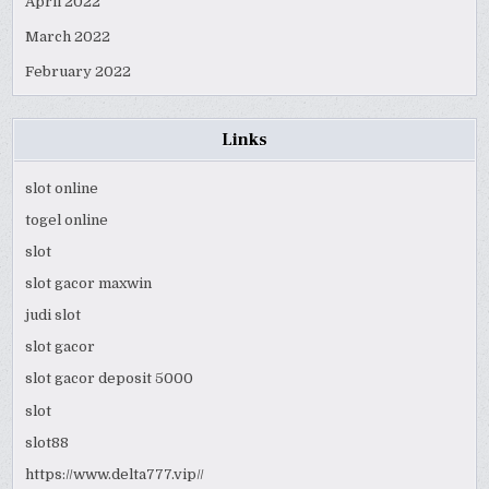
April 2022
March 2022
February 2022
Links
slot online
togel online
slot
slot gacor maxwin
judi slot
slot gacor
slot gacor deposit 5000
slot
slot88
https://www.delta777.vip//