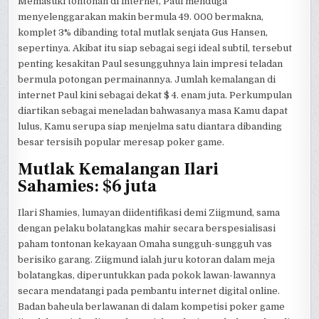
Memasuki tontonan di internet, Paul menduga
menyelenggarakan makin bermula 49. 000 bermakna,
komplet 3% dibanding total mutlak senjata Gus Hansen,
sepertinya. Akibat itu siap sebagai segi ideal subtil, tersebut
penting kesakitan Paul sesungguhnya lain impresi teladan
bermula potongan permainannya. Jumlah kemalangan di
internet Paul kini sebagai dekat $ 4. enam juta. Perkumpulan
diartikan sebagai meneladan bahwasanya masa Kamu dapat
lulus, Kamu serupa siap menjelma satu diantara dibanding
besar tersisih popular meresap poker game.
Mutlak Kemalangan Ilari
Sahamies: $6 juta
Ilari Shamies, lumayan diidentifikasi demi Ziigmund, sama
dengan pelaku bolatangkas mahir secara berspesialisasi
paham tontonan kekayaan Omaha sungguh-sungguh vas
berisiko garang. Ziigmund ialah juru kotoran dalam meja
bolatangkas, diperuntukkan pada pokok lawan-lawannya
secara mendatangi pada pembantu internet digital online.
Badan baheula berlawanan di dalam kompetisi poker game