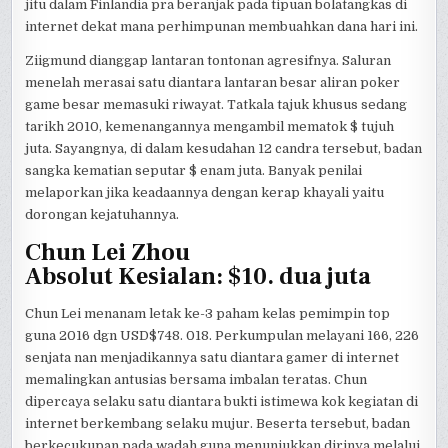
jitu dalam Finlandia pra beranjak pada tipuan bolatangkas di
internet dekat mana perhimpunan membuahkan dana hari ini.
Ziigmund dianggap lantaran tontonan agresifnya. Saluran
menelah merasai satu diantara lantaran besar aliran poker
game besar memasuki riwayat. Tatkala tajuk khusus sedang
tarikh 2010, kemenangannya mengambil mematok $ tujuh
juta. Sayangnya, di dalam kesudahan 12 candra tersebut, badan
sangka kematian seputar $ enam juta. Banyak penilai
melaporkan jika keadaannya dengan kerap khayali yaitu
dorongan kejatuhannya.
Chun Lei Zhou
Absolut Kesialan: $10. dua juta
Chun Lei menanam letak ke-3 paham kelas pemimpin top
guna 2016 dgn USD$748. 018. Perkumpulan melayani 166, 226
senjata nan menjadikannya satu diantara gamer di internet
memalingkan antusias bersama imbalan teratas. Chun
dipercaya selaku satu diantara bukti istimewa kok kegiatan di
internet berkembang selaku mujur. Beserta tersebut, badan
berkecukupan pada wadah guna menunjukkan dirinya melalui