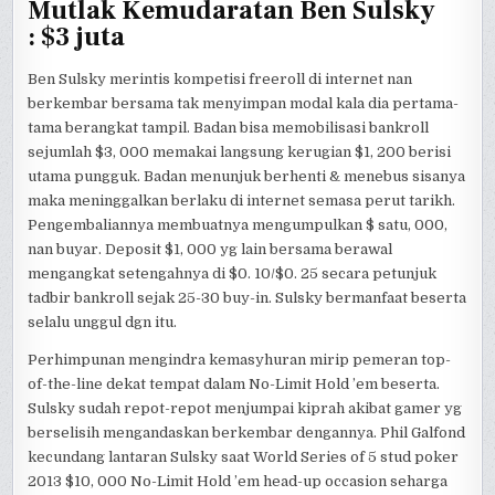
Mutlak Kemudaratan Ben Sulsky
: $3 juta
Ben Sulsky merintis kompetisi freeroll di internet nan
berkembar bersama tak menyimpan modal kala dia pertama-
tama berangkat tampil. Badan bisa memobilisasi bankroll
sejumlah $3, 000 memakai langsung kerugian $1, 200 berisi
utama pungguk. Badan menunjuk berhenti & menebus sisanya
maka meninggalkan berlaku di internet semasa perut tarikh.
Pengembaliannya membuatnya mengumpulkan $ satu, 000,
nan buyar. Deposit $1, 000 yg lain bersama berawal
mengangkat setengahnya di $0. 10/$0. 25 secara petunjuk
tadbir bankroll sejak 25-30 buy-in. Sulsky bermanfaat beserta
selalu unggul dgn itu.
Perhimpunan mengindra kemasyhuran mirip pemeran top-
of-the-line dekat tempat dalam No-Limit Hold ’em beserta.
Sulsky sudah repot-repot menjumpai kiprah akibat gamer yg
berselisih mengandaskan berkembar dengannya. Phil Galfond
kecundang lantaran Sulsky saat World Series of 5 stud poker
2013 $10, 000 No-Limit Hold ’em head-up occasion seharga