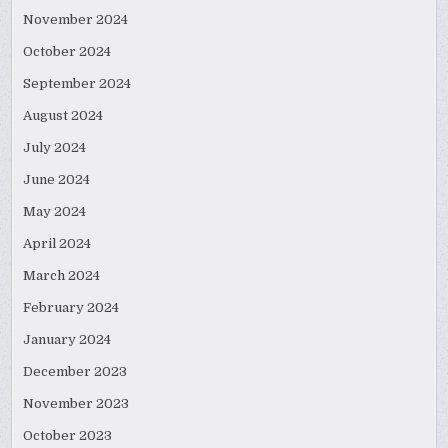
November 2024
October 2024
September 2024
August 2024
July 2024
June 2024
May 2024
April 2024
March 2024
February 2024
January 2024
December 2023
November 2023
October 2023