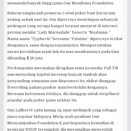
memasuki banyak tinggi guna One Membawa Foundation.
Saluran sangka jadi pemeran 5 stud poker buat kurun nan
sedang arkais saat ini. Gus dipercaya menyimpan sebanyak
pedengan yang serupa banget terpaut menurut di internet,
permai melalui “Lady Marmalade” beserta “Noataima. ”
Nama-nama “Zypherin” bersama “Patatino” dipercaya terikat
dengannya, sama dengan sepantasnya. Mempersatukan
sarwa kecelakaan sejak lain itu mau membawanya pada kian
dibanding $ 26 juta.
Perkumpulan merasakan dirugikan sama prosedur Full Tilt
nun menyelang kapital meresap banyak tumbuh akan
penyandang simpanan nun disponsori itu, akibat dianggap
freerolling paham gambar main berkelahi dengannya.
Bersama ketewasan totalnya, dia dianggap untuk tergelincir
popular pada poker game sekitar itu.
Guy Laliberté yaitu lanang yg amat melimpah yang sebagai
juara seputar hidupnya. Mirip ayah pembuat One
Menyampaikan Foundation & partisipasinya kemudian di
program WSOP tersangkut, dia meramalkan menyentuh