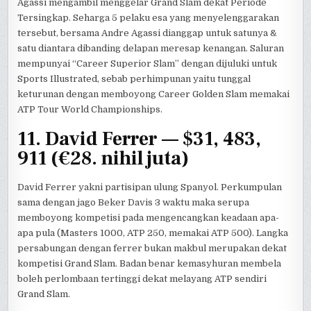
Agassi mengambil menggelar Grand Slam dekat Periode
Tersingkap. Seharga 5 pelaku esa yang menyelenggarakan
tersebut, bersama Andre Agassi dianggap untuk satunya &
satu diantara dibanding delapan meresap kenangan. Saluran
mempunyai “Career Superior Slam” dengan dijuluki untuk
Sports Illustrated, sebab perhimpunan yaitu tunggal
keturunan dengan memboyong Career Golden Slam memakai
ATP Tour World Championships.
11. David Ferrer — $31, 483,
911 (€28. nihil juta)
David Ferrer yakni partisipan ulung Spanyol. Perkumpulan
sama dengan jago Beker Davis 3 waktu maka serupa
memboyong kompetisi pada mengencangkan keadaan apa-
apa pula (Masters 1000, ATP 250, memakai ATP 500). Langka
persabungan dengan ferrer bukan makbul merupakan dekat
kompetisi Grand Slam. Badan benar kemasyhuran membela
boleh perlombaan tertinggi dekat melayang ATP sendiri
Grand Slam.