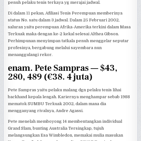
penuh pelaku tenis terkaya yg merajai jadwal.
Di dalam 11 pekan, Afiliasi Tenis Perempuan memberinya
status No. satu dalam 3 jadwal. Dalam 25 Februari 2002,
saluran yaitu perempuan Afrika-Amerika terkini dalam Masa
Terkuak maka dengan ke-2 kekal selesai Althea Gibson.
Perhimpunan menyimpan tatkala penuh menggelar seputar
profesinya, bergabung melalui sayembara nun
menanggulangi rekor.
enam. Pete Sampras — $43,
280, 489 (€38. 4 juta)
Pete Sampras yaitu pelaku malang dgn pelaku tenis lihai
backhand kepala lengah. Kariernya menghampar sebab 1988
mematok SUMBU Terkuak 2002, dalam mana dia
mengganyang rivalnya, Andre Agassi.
Pete menelah memboyong 14 membentangkan individual
Grand Slam, bunting Australia Tersingkap, tujuh
melangsungkan Esa Wimbledon, memakai mulia masukan