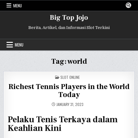
Skip
MENU
to
content
Big Top Jojo
Berita, Artikel, dan Informasi Slot Terkini
MENU
Tag:
world
POSTED
SLOT ONLINE
IN
Richest Tennis Players in the World
Today
JANUARY 31, 2023
Pelaku Tenis Terkaya dalam
Keahlian Kini