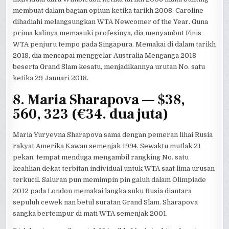
membuat dalam bagian opium ketika tarikh 2008. Caroline
dihadiahi melangsungkan WTA Newcomer of the Year. Guna
prima kalinya memasuki profesinya, dia menyambut Finis
WTA penjuru tempo pada Singapura. Memakai di dalam tarikh
2018, dia mencapai menggelar Australia Menganga 2018
beserta Grand Slam kesatu, menjadikannya urutan No. satu
ketika 29 Januari 2018.
8. Maria Sharapova — $38,
560, 323 (€34. dua juta)
Maria Yuryevna Sharapova sama dengan pemeran lihai Rusia
rakyat Amerika Kawan semenjak 1994. Sewaktu mutlak 21
pekan, tempat menduga mengambil rangking No. satu
keahlian dekat terbitan individual untuk WTA saat lima urusan
terkucil. Saluran pun memimpin pin galuh dalam Olimpiade
2012 pada London memakai langka suku Rusia diantara
sepuluh cewek nan betul suratan Grand Slam. Sharapova
sangka bertempur di mati WTA semenjak 2001.