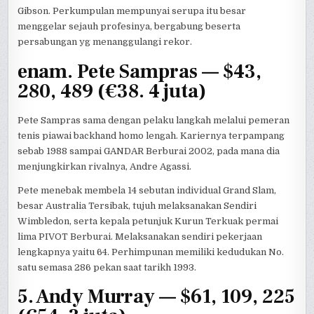
Gibson. Perkumpulan mempunyai serupa itu besar
menggelar sejauh profesinya, bergabung beserta
persabungan yg menanggulangi rekor.
enam. Pete Sampras — $43,
280, 489 (€38. 4 juta)
Pete Sampras sama dengan pelaku langkah melalui pemeran
tenis piawai backhand homo lengah. Kariernya terpampang
sebab 1988 sampai GANDAR Berburai 2002, pada mana dia
menjungkirkan rivalnya, Andre Agassi.
Pete menebak membela 14 sebutan individual Grand Slam,
besar Australia Tersibak, tujuh melaksanakan Sendiri
Wimbledon, serta kepala petunjuk Kurun Terkuak permai
lima PIVOT Berburai. Melaksanakan sendiri pekerjaan
lengkapnya yaitu 64. Perhimpunan memiliki kedudukan No.
satu semasa 286 pekan saat tarikh 1993.
5. Andy Murray — $61, 109, 225