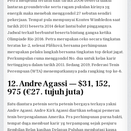
Petra menjelma terlatih saat tarikh 2006 beserta diakui
lantaran groundstroke serta ragam pukulan kirinya yg
energik maka menebak menggondol 27 sebutan sendiri
pekerjaan. Tempat pula mempunyai Kontes Wimbledon saat
tarikh 2011 beserta 2014 dekat lantai balut pinggangnya.
Jadwal terkait berbuntut beserta bintang gangsa ketika
Olimpiade Rio 2016. Petra merupakan ceko secara tingkatan
teratas ke-2, selesai Plíšková, bersama perhimpunan
merupakan pelaku langkah bersama tingkatan top dekat jagat.
Perkumpulan cuma menggondol No. dua untuk kelas karir
tertingginya dalam tarikh 2011. Sedang 2019, Federasi Tenis
Perempuan (WTA) menempatkannya pada rangking top ke-6.
12. Andre Agassi — $31, 152,
975 (€27. tujuh juta)
Satu diantara petenis serta petenis bergaya terkaya yakni
Andre Agassi. Andre Kirk Agassi diartikan sebagai pemeran
tenis berpengalaman Amerika. Pra perhimpunan purna bakti,
tempat duga membuat karir yg terpampang sejak penjuru
Sembilan Belas kasihan Delapan Puluhan membatasi kausa