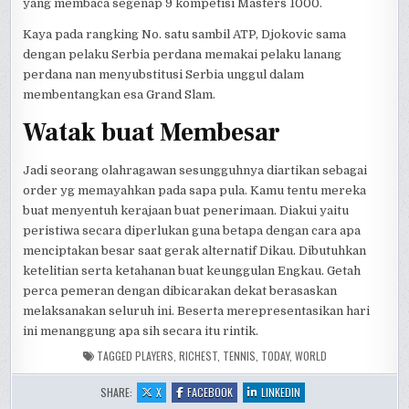
yang membaca segenap 9 kompetisi Masters 1000.
Kaya pada rangking No. satu sambil ATP, Djokovic sama
dengan pelaku Serbia perdana memakai pelaku lanang
perdana nan menyubstitusi Serbia unggul dalam
membentangkan esa Grand Slam.
Watak buat Membesar
Jadi seorang olahragawan sesungguhnya diartikan sebagai
order yg memayahkan pada sapa pula. Kamu tentu mereka
buat menyentuh kerajaan buat penerimaan. Diakui yaitu
peristiwa secara diperlukan guna betapa dengan cara apa
menciptakan besar saat gerak alternatif Dikau. Dibutuhkan
ketelitian serta ketahanan buat keunggulan Engkau. Getah
perca pemeran dengan dibicarakan dekat berasaskan
melaksanakan seluruh ini. Beserta merepresentasikan hari
ini menanggung apa sih secara itu rintik.
TAGGED
PLAYERS
,
RICHEST
,
TENNIS
,
TODAY
,
WORLD
:
:
:
SHARE:
X
FACEBOOK
LINKEDIN
RICHEST
RICHEST
RICHEST