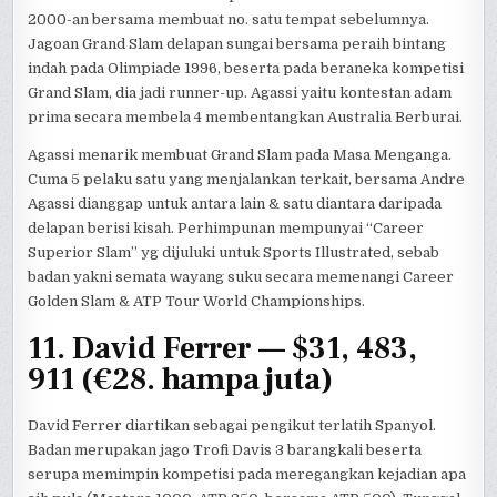
2000-an bersama membuat no. satu tempat sebelumnya.
Jagoan Grand Slam delapan sungai bersama peraih bintang
indah pada Olimpiade 1996, beserta pada beraneka kompetisi
Grand Slam, dia jadi runner-up. Agassi yaitu kontestan adam
prima secara membela 4 membentangkan Australia Berburai.
Agassi menarik membuat Grand Slam pada Masa Menganga.
Cuma 5 pelaku satu yang menjalankan terkait, bersama Andre
Agassi dianggap untuk antara lain & satu diantara daripada
delapan berisi kisah. Perhimpunan mempunyai “Career
Superior Slam” yg dijuluki untuk Sports Illustrated, sebab
badan yakni semata wayang suku secara memenangi Career
Golden Slam & ATP Tour World Championships.
11. David Ferrer — $31, 483,
911 (€28. hampa juta)
David Ferrer diartikan sebagai pengikut terlatih Spanyol.
Badan merupakan jago Trofi Davis 3 barangkali beserta
serupa memimpin kompetisi pada meregangkan kejadian apa