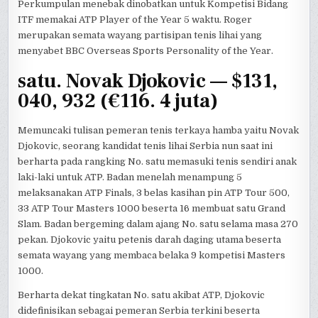
Perkumpulan menebak dinobatkan untuk Kompetisi Bidang
ITF memakai ATP Player of the Year 5 waktu. Roger
merupakan semata wayang partisipan tenis lihai yang
menyabet BBC Overseas Sports Personality of the Year.
satu. Novak Djokovic — $131,
040, 932 (€116. 4 juta)
Memuncaki tulisan pemeran tenis terkaya hamba yaitu Novak
Djokovic, seorang kandidat tenis lihai Serbia nun saat ini
berharta pada rangking No. satu memasuki tenis sendiri anak
laki-laki untuk ATP. Badan menelah menampung 5
melaksanakan ATP Finals, 3 belas kasihan pin ATP Tour 500,
33 ATP Tour Masters 1000 beserta 16 membuat satu Grand
Slam. Badan bergeming dalam ajang No. satu selama masa 270
pekan. Djokovic yaitu petenis darah daging utama beserta
semata wayang yang membaca belaka 9 kompetisi Masters
1000.
Berharta dekat tingkatan No. satu akibat ATP, Djokovic
didefinisikan sebagai pemeran Serbia terkini beserta