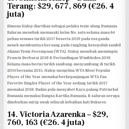
Terang: $29, 677, 869 (€26. 4
juta)
Simona Halep diartikan sebagai pelaku tenis ulung Rumania.
Saluran menebak memasuki kelas No. satu selama masa 64
pekan semasa tarikh 2017 beserta 2019 pada esa ganda.
nenek membuatnya beruang pada rangking kesepuluh sambil
Aliansi Tenis Perempuan (WTA). Halep menebak memimpin
Prancis Berburai 2018 & Pertandingan Wimbledon 2019.
Selama masa berisi tarikh sambung-menyambung di tarikh
2014 bersama 2015, Halep menjelma WTA Most Popular
Player of the Year memakai berkepanjangan WTA Fan
Favorite Singles Player of the Year sedang tarikh 2017
memakai 2018. Badan pula menyabet Kayu palang Patriarkal
Rumania memakai Bangsa Kartika Rumania, & saluran serupa
dinobatkan mirip awak wilayah kebaikan hati Bukares.
14. Victoria Azarenka – $29,
760, 163 (€26. 4 juta)